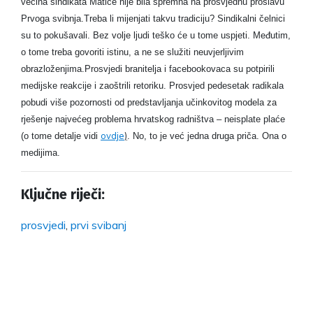
većina sindikata Matice nije bila spremna na prosvjednu proslavu
Prvoga svibnja.
Treba li mijenjati takvu tradiciju? Sindikalni čelnici
su to pokušavali. Bez volje ljudi teško će u tome uspjeti. Međutim,
o tome treba govoriti istinu, a ne se služiti neuvjerljivim
obrazloženjima.
Prosvjedi branitelja i facebookovaca su potpirili
medijske reakcije i zaoštrili retoriku. Prosvjed pedesetak radikala
pobudi više pozornosti od predstavljanja učinkovitog modela za
rješenje najvećeg problema hrvatskog radništva – neisplate plaće
ovdje
)
(o tome detalje vidi
. No, to je već jedna druga priča. Ona o
medijima.
Ključne riječi:
prosvjedi
,
prvi svibanj