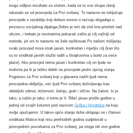
imaju vidljive rezultate za stolom, kada se to sve skupa zbroji
odustalo se od prosvjeda za Prvi svibanj. To naravno ne isključuje
prosvjede u razdoblju koji dolaze ovisno o razvoju događaja u
procescu socijalnog dijaloga.
Dobro je reći da stol ima prioritet nad
ulicom, i trebalo je novinarima pokazati zašto je cilj važniji od
metode, jer oni to naravno ne žele razlikovati.
Po našem mišljenju
svaki prosvjed mora imati jasan, konkretan i mjerljiv cilj (kao što
su to sindikati javnih službi radili u štrajkovima u borbi za veće
plaće). Ako prosvjed nema jasan i konkretan cilj on ljude ne
motivira pa ih je teško dobiti na prosvjede protiv općeg stanja.
Pogotovo za Prvi svibanj koji u glavama naših ljudi nema
prosvjedna obilježja, već ljudi Prvi svibanj doživljavaju kao
obiteljski odmor, ležernost, šetnju, grah i slično. Na žalost, to je
tako, a zašto je tako, o tome je V. Ribić pisao prošle godine u
Grčka i Hrvatska
jednoj od svojih kolumni pod nazivom
na koju
ovdje upućujemo.
U takvo opće stanje duha uklapaju se i članovi
sindikata Matice koji nisu prethodnih godina sudjelovali u
prosvjednim povorkama za Prvi svibanj, pa stoga niti ove godine