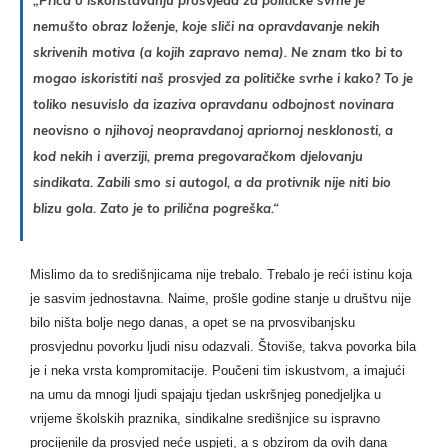
nemušto obraz
loženje, koje sliči na opravdavanje nekih
skrivenih motiva (a kojih zapravo nema). Ne znam tko bi to
mogao iskoristiti naš prosvjed za političke svrhe i kako? To je
toliko nesuvislo da izaziva opravdanu odbojnost novinara
neovisno o njihovoj neopravdanoj apriornoj nesklonosti, a
kod nekih i averziji, prema pregovaračkom djelovanju
sindikata. Zabili smo si autogol, a da protivnik nije niti bio
blizu gola. Zato je to prilična pogreška.“
Mislimo da to središnjicama nije trebalo. Trebalo je reći istinu koja
je sasvim jednostavna. Naime, prošle godine stanje u društvu nije
bilo ništa bolje nego danas, a opet se na prvosvibanjsku
prosvjednu povorku ljudi nisu odazvali. Štoviše, takva povorka bila
je i neka vrsta kompromitacije. Poučeni tim iskustvom, a imajući
na umu da mnogi ljudi spajaju tjedan uskršnjeg ponedjeljka u
vrijeme školskih praznika, sindikalne središnjice su ispravno
procijenile da prosvjed neće uspjeti, a s obzirom da ovih dana