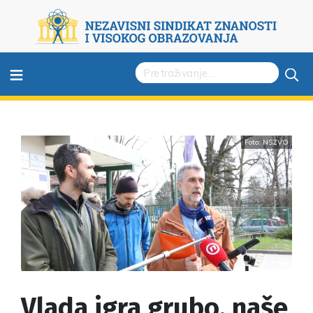
≡
Foto: NSZVO
Vlada igra grubo, naše