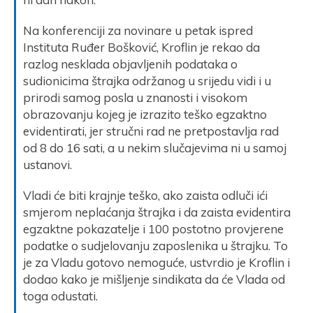
Na konferenciji za novinare u petak ispred
Instituta Ruđer Bošković, Kroflin je rekao da
razlog nesklada objavljenih podataka o
sudionicima štrajka održanog u srijedu vidi i u
prirodi samog posla u znanosti i visokom
obrazovanju kojeg je izrazito teško egzaktno
evidentirati, jer stručni rad ne pretpostavlja rad
od 8 do 16 sati, a u nekim slučajevima ni u samoj
ustanovi.
Vladi će biti krajnje teško, ako zaista odluči ići
smjerom neplaćanja štrajka i da zaista evidentira
egzaktne pokazatelje i 100 postotno provjerene
podatke o sudjelovanju zaposlenika u štrajku. To
je za Vladu gotovo nemoguće, ustvrdio je Kroflin i
dodao kako je mišljenje sindikata da će Vlada od
toga odustati.