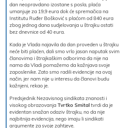
dan neopravdano izostane s posla, plaća
umanjuje za 19,9 eura dok će spremačica na
Institutu Ruđer Bošković s plaćom od 840 eura
zbog jednog dana sudjelovanja u štrajku ostati
bez dnevnice od 40 eura.
Kada je Vlada najavila da dan proveden u štrajku
neće biti plaćen, dali smo vrlo jasan naputak svim
članovima i štrajkaškim odborima da nije na
nama da Vladi pomažemo da kažnjava svoje
zaposlenike. Zato smo radili evidencije na ovaj
način, jer nam nije u interesu da članovi budu
kažnjeni, rekao je.
Predsjednik Nezavisnog sindikata znanosti i
visokog obrazovanja
Tvrtko Smital
tvrdi da je
evidentan snažan odaziv štrajku, no da nije
najbitnija evidencija, nego imaju li sindikati
argumente za svoje zahtjeve.