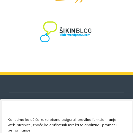
Nezavisni sindikat znanosti i visokog
Koristimo kolačiće kako bismo osigurali pravilno funkcioniranje
obrazovanja
web-stranice, značajke društvenih mreža te analizirali promet i
performanse.