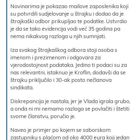
Novinarima je pokazao mailove zaposlenika koji
su potvrdili sudjelovanje u štrajku i dodao da je
štrajkaški odbor prikupljao te podatke. Ustvrdio
je da se tako evidencija vodi već 35 godina pa
nema nikakvog razloga u njih sumnjati.
Iza svakog štrajkaškog odbora stoji osoba s
imenom i prezimenom i odgovara za
vjerodostojnost podataka. Jedino ti podaci su za
nas relevantni, istaknuo je Kroflin, dodavši da se
štrajku priključilo i 30-ak posto nečlanova
sindikata.
Diskrepancija je nastala, jer je Vlada igrala grubo,
a onda ni mi nemamo razloga se povlačiti i štetiti
svome članstvu, poručio je.
Naveo je primjer po kojem se saborskom
zastupniku s plaćom od oko 4000 eura koji jedan