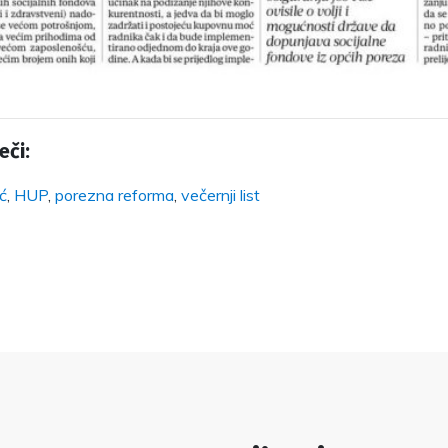
eči:
ć
,
HUP
,
porezna reforma
,
večernji list