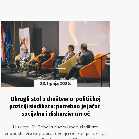
23. lipnja 2026.
Okrugli stol o društveno-političkoj
poziciji sindikata: potrebno je jačati
socijalnu i diskurzivnu moć
U s
eduk
U sklopu XI. Sabora Nezavisnog sindikata
znanosti i visokog obrazovanja održan je i okrugli