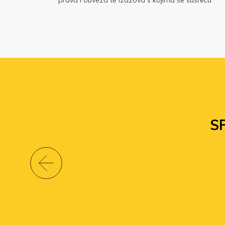
skog
prava i obveza te izazova s kojima se susreću
a,
tijekom profesionalnog razvoja
S