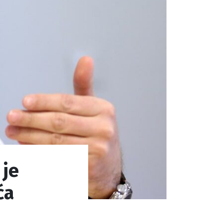
 je
ća