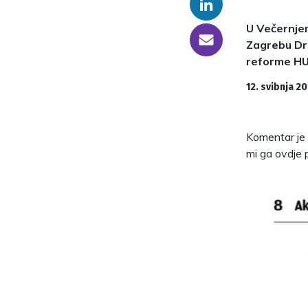
Linkedin
U Večernjem
someone@yoursite.com
Zagrebu Dr
reforme H
12. svibnja 20
Komentar je 
mi ga ovdje p