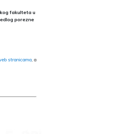
kog fakulteta u
jedlog porezne
web stranicama
, a