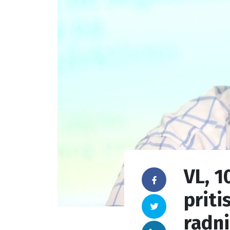
VL, 1
Facebook
priti
Twitter
radn