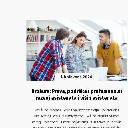
1. kolovoza 2026.
vaju
Brošura: Prava, podrška i profesionalni
razvoj asistenata i viših asistenata
Brošura donosi korisne informacije i praktične
e i
smjernice koje asistentima i višim asistentima
a za
mogu pomoći u razumijevanju sustava, njihovih