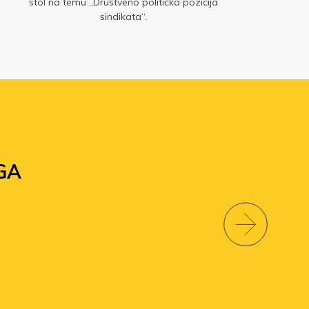
stol na temu „Društveno politička pozicija
sindikata“.
GA