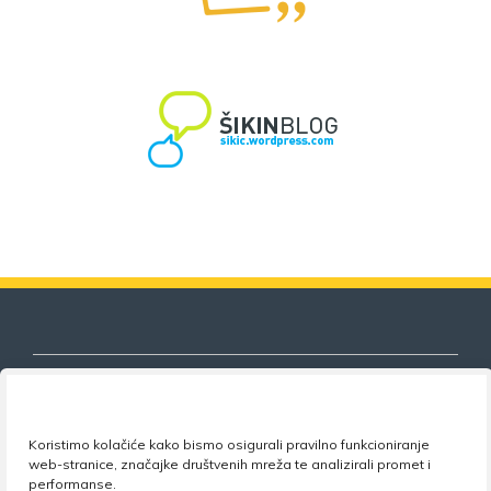
Koristimo kolačiće kako bismo osigurali pravilno funkcioniranje
Nezavisni sindikat znanosti i visokog
web-stranice, značajke društvenih mreža te analizirali promet i
obrazovanja
performanse.