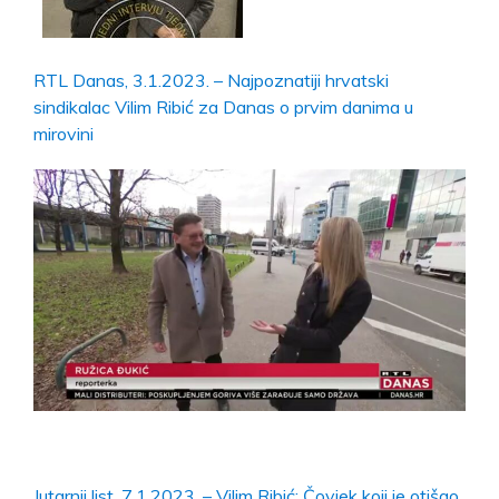
RTL Danas, 3.1.2023. – Najpoznatiji hrvatski
sindikalac Vilim Ribić za Danas o prvim danima u
mirovini
Jutarnji list, 7.1.2023. – Vilim Ribić: Čovjek koji je otišao