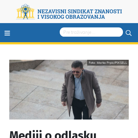
≡
Foto: Marko Prpic/PIXSELL
Mediji o odlasku