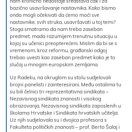
nam kronično nedostaje sredstava čak i za
bazično usavršavanje nastavnika. Kako bismo
onda mogli očekivati da ćemo moći sve
nastavnike, svih struka, usavršavati u toj temi?
Stoga smatramo da nam treba zaseban
predmet, mada razumijem trenutnu situaciju u
kojoj su učenici preopterećeni. Mislim da bi se s
vremenom, kroz reformu, građanski odgoj
trebao uvesti kao zaseban predmet kako je to
slučaj u mnogim europskim zemljama.
Uz Radeku, na okruglom su stolu sudjelovali
brojni panelisti i zainteresirani. Među ostalima tu
su bili čelnici tri reprezentativna sindikata –
Nezavisnog sindikata znanosti i visokog
obrazovanja, Nezavisnog sindikata zaposlenih u
školama Hrvatske i Sindikata hrvatskih učitelja.
Uz njih sudjelovala su i dvojica profesora s
Fakulteta političkih znanosti – prof. Berto Šalaj i