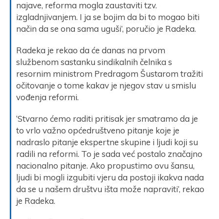
najave, reforma mogla zaustaviti tzv.
izgladnjivanjem. I ja se bojim da bi to mogao biti
način da se ona sama uguši’, poručio je Radeka.
Radeka je rekao da će danas na prvom
službenom sastanku sindikalnih čelnika s
resornim ministrom Predragom Šustarom tražiti
očitovanje o tome kakav je njegov stav u smislu
vođenja reformi.
‘Stvarno ćemo raditi pritisak jer smatramo da je
to vrlo važno općedruštveno pitanje koje je
nadraslo pitanje ekspertne skupine i ljudi koji su
radili na reformi. To je sada već postalo značajno
nacionalno pitanje. Ako propustimo ovu šansu,
ljudi bi mogli izgubiti vjeru da postoji ikakva nada
da se u našem društvu išta može napraviti’, rekao
je Radeka.