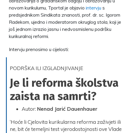
obrazovanja o građanskom odgoju i obrazovanju u
novom kurikulumu, Tportal je objavio
intervju
s
predsjednikom Sindikata znanosti, prof. dr. sc. Igorom
Radekom, ujedno i moderatorom okruglog stola, koji je
još jednom izrazio jasnu i nedvosmislenu podršku
kurikuralnoj reformi.
Intervju prenosimo u cijelosti:
PODRŠKA ILI IZGLADNJIVANJE
Je li reforma školstva
zaista na samrti?
Autor:
Nenad Jarić Dauenhauer
‘Hoće li Cjelovita kurikularna reforma zaživjeti ili
ne, bit će temeljni test vjerodostojnosti ove Vlade