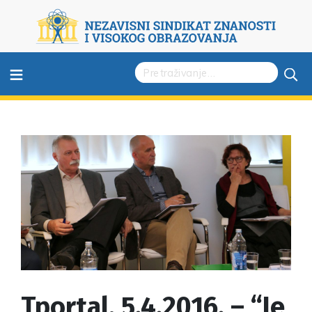
≡
Tportal, 5.4.2016. – “Je