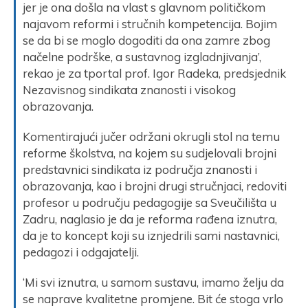
jer je ona došla na vlast s glavnom političkom
najavom reformi i stručnih kompetencija. Bojim
se da bi se moglo dogoditi da ona zamre zbog
načelne podrške, a sustavnog izgladnjivanja’,
rekao je za tportal prof. Igor Radeka, predsjednik
Nezavisnog sindikata znanosti i visokog
obrazovanja.
Komentirajući jučer održani okrugli stol na temu
reforme školstva, na kojem su sudjelovali brojni
predstavnici sindikata iz područja znanosti i
obrazovanja, kao i brojni drugi stručnjaci, redoviti
profesor u području pedagogije sa Sveučilišta u
Zadru, naglasio je da je reforma rađena iznutra,
da je to koncept koji su iznjedrili sami nastavnici,
pedagozi i odgajatelji.
‘Mi svi iznutra, u samom sustavu, imamo želju da
se naprave kvalitetne promjene. Bit će stoga vrlo