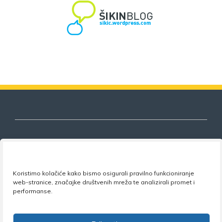
Nezavisni sindikat znanosti i visokog
Koristimo kolačiće kako bismo osigurali pravilno funkcioniranje
obrazovanja
web-stranice, značajke društvenih mreža te analizirali promet i
performanse.
Adresa:
Florijana Andrašeca 18A / VI kat
• 10 000
Zagreb •
Tel:
+385 1 4847 337
•
Email:
uprava@nsz.hr
•
Facebook:
NSZVO