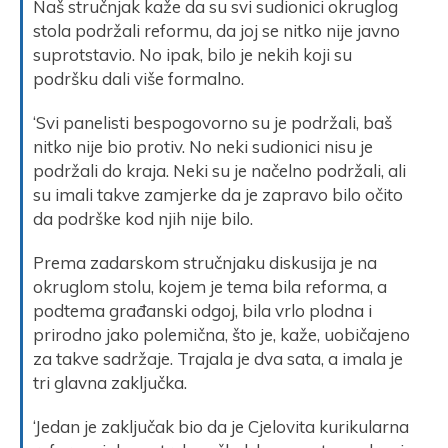
Naš stručnjak kaže da su svi sudionici okruglog
stola podržali reformu, da joj se nitko nije javno
suprotstavio. No ipak, bilo je nekih koji su
podršku dali više formalno.
‘Svi panelisti bespogovorno su je podržali, baš
nitko nije bio protiv. No neki sudionici nisu je
podržali do kraja. Neki su je načelno podržali, ali
su imali takve zamjerke da je zapravo bilo očito
da podrške kod njih nije bilo.
Prema zadarskom stručnjaku diskusija je na
okruglom stolu, kojem je tema bila reforma, a
podtema građanski odgoj, bila vrlo plodna i
prirodno jako polemična, što je, kaže, uobičajeno
za takve sadržaje. Trajala je dva sata, a imala je
tri glavna zaključka.
‘Jedan je zaključak bio da je Cjelovita kurikularna