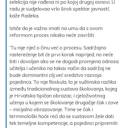
selekcija nije rađena ni po kojoj drugoj osnovi. U
radu je sudjelovao vrlo širok spektar javnosti’,
kaže Radeka.
Ističe da je važno imati na umu da s ovom
reformom proces nikako neće završiti:
‘Tu nije riječ o činu već o procesu. Sadržajno
rasterećenje bit će prvi korak naprijed, no neće
biti i dovoljan ako se ne dogodi promjena odnosa
učitelja i učenika na takav način da sadržaj ne
bude dominantni cilj već sredstvo razvoja
pojedinca. To nije floskula, to je suštinska razlika
između tradicionalnog sustava školovanja, kojeg
je Hrvatska tipičan obrazac, i cjeloživotnog
učenja u kojem se školovanje drugačije čak i zove
– inicijalno obrazovanje. Time se čak i
terminološki hoće reći da se sustavom žele dati
tek temeljne kompetencije, a pojedinci pripremiti