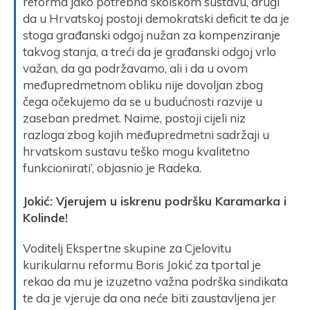
reforma jako potrebna školskom sustavu, drugi
da u Hrvatskoj postoji demokratski deficit te da je
stoga građanski odgoj nužan za kompenziranje
takvog stanja, a treći da je građanski odgoj vrlo
važan, da ga podržavamo, ali i da u ovom
međupredmetnom obliku nije dovoljan zbog
čega očekujemo da se u budućnosti razvije u
zaseban predmet. Naime, postoji cijeli niz
razloga zbog kojih međupredmetni sadržaji u
hrvatskom sustavu teško mogu kvalitetno
funkcionirati’, objasnio je Radeka.
Jokić: Vjerujem u iskrenu podršku Karamarka i
Kolinde!
Voditelj Ekspertne skupine za Cjelovitu
kurikularnu reformu Boris Jokić za tportal je
rekao da mu je izuzetno važna podrška sindikata
te da je vjeruje da ona neće biti zaustavljena jer