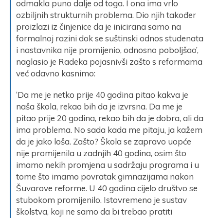
odmakla puno dalje od toga. I ona ima vrlo
ozbiljnih strukturnih problema. Dio njih također
proizlazi iz činjenice da je inicirana samo na
formalnoj razini dok se suštinski odnos studenata
i nastavnika nije promijenio, odnosno poboljšao’,
naglasio je Radeka pojasnivši zašto s reformama
već odavno kasnimo:
‘Da me je netko prije 40 godina pitao kakva je
naša škola, rekao bih da je izvrsna. Da me je
pitao prije 20 godina, rekao bih da je dobra, ali da
ima problema. No sada kada me pitaju, ja kažem
da je jako loša. Zašto? Škola se zapravo uopće
nije promijenila u zadnjih 40 godina, osim što
imamo nekih promjena u sadržaju programa i u
tome što imamo povratak gimnazijama nakon
Šuvarove reforme. U 40 godina cijelo društvo se
stubokom promijenilo. Istovremeno je sustav
školstva, koji ne samo da bi trebao pratiti