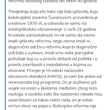
reformu školskog sustava već nekih 40 godina.
‘Posljednja, koja isto tako nije bila cjelovita, koju
kolokvijalno zovemo Šuvarovom, provedena je
sredinom 1970-ih, a odnosila se samo na
srednjoškolsko obrazovanje. U ovih 25 godina
hrvatske samostalnosti mi ne samo da nismo
imali cjelovitu reformu, nego nismo imali ni
dugoročno održivu reformu koja bi dugoročno
izdržala u sustavu. Imali smo neke parcijalne
pokušaje koji su u pravilu dolazili od politike i u
pravilu završavali s mandatima u kojima su
stvarane. Primjer je Hrvatski nacionalni
obrazovni standard (HNOS). Ja sam bio jedan od
recenzenata tog programa. On je službeno još
uvijek na snazi u školama, međutim, zbog niza
razloga, a osobito zato što nastavnici nikada nisu
usavršavani za takav način rada, on je ostao
mrtvo slovo na papiru. Bolonjska reforma nije