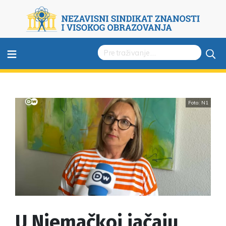
≡
Foto: N1
U Njemačkoj jačaju