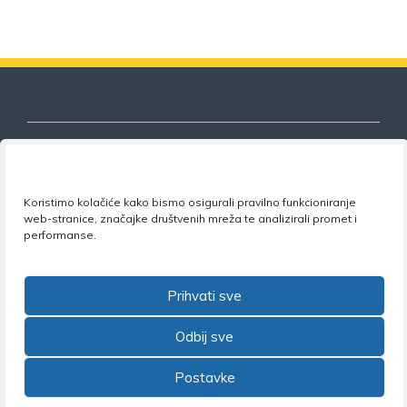
Nezavisni sindikat znanosti i visokog
Koristimo kolačiće kako bismo osigurali pravilno funkcioniranje
web-stranice, značajke društvenih mreža te analizirali promet i
obrazovanja
performanse.
Adresa:
Florijana Andrašeca 18A / VI kat
• 10 000
Zagreb •
Tel:
+385 1 4847 337
•
Email:
uprava@nsz.hr
Prihvati sve
•
Facebook:
NSZVO
Odbij sve
Postavke
©2026 Nezavisni sindikat znanosti i visokog obrazovanja