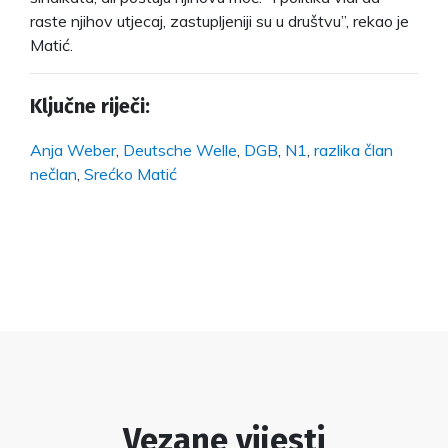
raste njihov utjecaj, zastupljeniji su u društvu”, rekao je
Matić.
Ključne riječi:
Anja Weber
,
Deutsche Welle
,
DGB
,
N1
,
razlika član
nečlan
,
Srećko Matić
Vezane vijesti