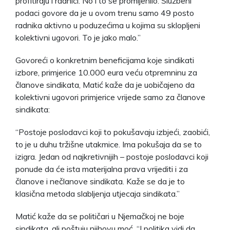
profitiraju i radnici. No i to se promijenilo. Službeni
podaci govore da je u ovom trenu samo 49 posto
radnika aktivno u poduzećima u kojima su sklopljeni
kolektivni ugovori. To je jako malo.”
Govoreći o konkretnim beneficijama koje sindikati
izbore, primjerice 10.000 eura veću otpremninu za
članove sindikata, Matić kaže da je uobičajeno da
kolektivni ugovori primjerice vrijede samo za članove
sindikata:
“Postoje poslodavci koji to pokušavaju izbjeći, zaobići,
to je u duhu tržišne utakmice. Ima pokušaja da se to
izigra. Jedan od najkretivnijih – postoje poslodavci koji
ponude da će ista materijalna prava vrijediti i za
članove i nečlanove sindikata. Kaže se da je to
klasična metoda slabljenja utjecaja sindikata.”
Matić kaže da se političari u Njemačkoj ne boje
sindikata, ali poštuju njihovu moć. “I politika vidi da