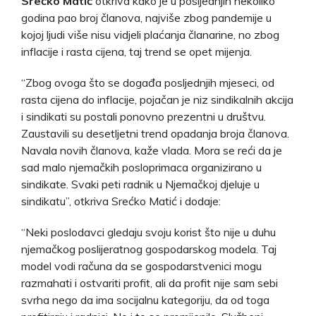
Srećko Matić
otkriva kako je u posljednjih nekoliko
godina pao broj članova, najviše zbog pandemije u
kojoj ljudi više nisu vidjeli plaćanja članarine, no zbog
inflacije i rasta cijena, taj trend se opet mijenja.
“Zbog ovoga što se događa posljednjih mjeseci, od
rasta cijena do inflacije, pojačan je niz sindikalnih akcija
i sindikati su postali ponovno prezentni u društvu.
Zaustavili su desetljetni trend opadanja broja članova.
Navala novih članova, kaže vlada. Mora se reći da je
sad malo njemačkih posloprimaca organizirano u
sindikate. Svaki peti radnik u Njemačkoj djeluje u
sindikatu”, otkriva Srećko Matić i dodaje:
“Neki poslodavci gledaju svoju korist što nije u duhu
njemačkog poslijeratnog gospodarskog modela. Taj
model vodi računa da se gospodarstvenici mogu
razmahati i ostvariti profit, ali da profit nije sam sebi
svrha nego da ima socijalnu kategoriju, da od toga