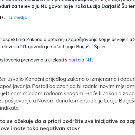
duri za televiziju N1 govorila je naša Lucija Barjašić Špiler
Iz medija
17.
 aspektima Zakona o poticanju zapošljavanja koji je usvojen u S
televiziju N1 govorila je naša Lucija Barjašić Špiler.
ostovanja prenosimo u cijelosti s
portala N1
:
učer usvojio Konačni prijedlog zakona o izmjenama i dop
apošljavanja. Postoji bojazan da bi radnici novim mjerama
i jeftinom mladom radnom snagom. Hoće li Zakon o zapo
 zapošljavanju u Novom danu komentirala je Lucija Barjaši
indikata.
ta se očekuje da a priori podržite sve inicijative za za
 ove imate tako negativan stav?