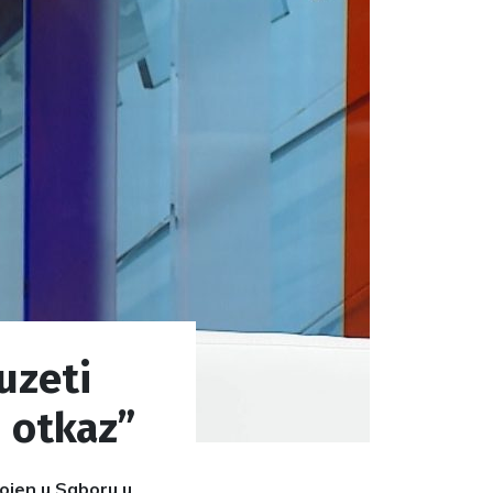
 uzeti
i otkaz”
ojen u Saboru u