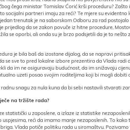
Zbog čega ministar Tomislav Ćorić krši proceduru? Zašto i
što socijalni partneri imaju za reći? Te mjere su evidentno lo
 jedan trenutak je na saborskom Odboru za rad postojalo s
 je prijedlog da se zakon povuče iz hitne procedure, Mosto
žila se oporbi, ali onda su je brzo podsjetili da je to nešto 
dura je bila baš da izostane dijalog, da se napravi pritisa
da se sve to pred lokalne izbore prezentira da Vlada radi 
ekli da im ne osiguravaju budućnost, da im snižavaju cije
ntualno uzeti posao svojim roditeljima koji bi mogli dobiti 
adnu snagu za nula kuna da bi sebi nastavili stvarati zar
ječe na tržište rada?
ze statistički u zaposlene, a izlaze iz statistike nezaposleni
o uspjesima, reći da imamo manje nezaposlenih. To kako t
 briga. Vlada potiče politiku rada u siromaštvu. Pozivamo 