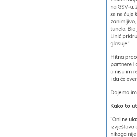
na GSV-u. 
se ne čuje 
zanimljivo,
tunela. Bio
Linić pridru
glasuje.”
Hitna proce
partnere i 
a nisu im r
i da će eve
Dajemo im r
Kako to ut
“Oni ne ula
izvještava 
nikoga nije