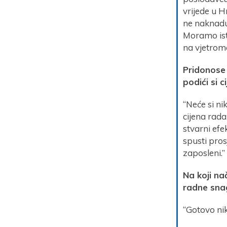
vrijede u H
ne naknadu
Moramo ista
na vjetrome
Pridonose l
podići si c
“Neće si ni
cijena rada
stvarni efe
spusti pros
zaposleni.”
Na koji na
radne sna
“Gotovo ni