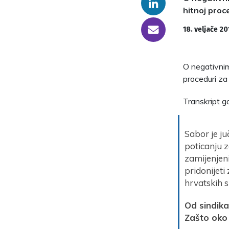
Linkedin
hitnoj proce
someone@yoursite.com
18. veljače 20
O negativnim
proceduri za 
Transkript g
Sabor je j
poticanju z
zamijenjen
pridonijeti
hrvatskih s
Od sindika
Zašto oko