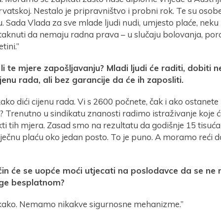
rvatskoj. Nestalo je pripravništvo i probni rok. Te su osob
. Sada Vlada za sve mlade ljudi nudi, umjesto plaće, neku
knuti da nemaju radna prava – u slučaju bolovanja, porodi
tini.”
i te mjere zapošljavanju? Mladi ljudi će raditi, dobiti n
ijenu rada, ali bez garancije da će ih zaposliti.
kako dići cijenu rada. Vi s 2600 počnete, čak i ako ostanete
? Trenutno u sindikatu znanosti radimo istraživanje koje ć
kti tih mjera. Zasad smo na rezultatu da godišnje 15 tisuća
ječnu plaću oko jedan posto. To je puno. A moramo reći da 
čin će se uopće moći utjecati na poslodavce da se ne r
ge besplatnom?
kako. Nemamo nikakve sigurnosne mehanizme.”