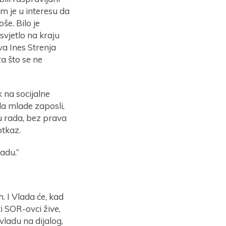
m je u interesu da
še. Bilo je
vjetlo na kraju
va Ines Strenja
za što se ne
k na socijalne
da mlade zaposli,
nu rada, bez prava
otkaz.
adu.”
h. I Vlada će, kad
i SOR-ovci žive,
vladu na dijalog,