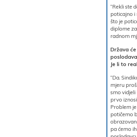
“Rekli ste 
poticajno i
što je pot
diplome za
radnom mj
Država će 
poslodavac
Je li to r
“Da. Sindik
mjeru proš
smo vidjeli
prvo iznos
Problem je
potičemo b
obrazovane 
pa ćemo ih
poslodavcu.