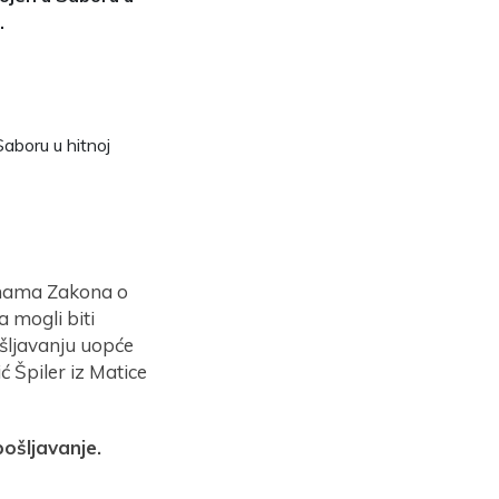
.
aboru u hitnoj
unama Zakona o
 mogli biti
šljavanju uopće
ć Špiler iz Matice
pošljavanje.