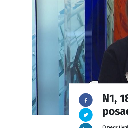
N1, 1
Facebook
posao
Twitter
O negativni