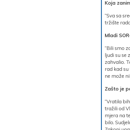
Koja zani
“Sva sa sr
tržište rad
Mladi SOR-
“Bili smo z
ljudi su se
zahvalio. 
rad kad su 
ne može ni
Zašto je p
“Vratila bi
tražili od 
mjera na t
bilo. Sudje
Zakoni uopć