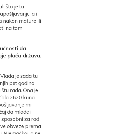
i što je tu
apošljavanje, a i
a nakon mature ili
ati na tom
gućnosti da
oje plaća država.
 Vlada je sada tu
njih pet godina
ištu rada. Ona je
ćala 2620 kuna.
ošljavanje mi
aj da mlade i
o sposobni za rad
 sve obveze prema
 i Njemačkoj, a ne