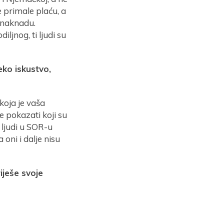
e primale plaću, a
 naknadu.
ljnog, ti ljudi su
eko iskustvo,
 koja je vaša
e pokazati koji su
 ljudi u SOR-u
oni i dalje nisu
iješe svoje