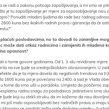
da se radi o zakonu poticaja zapošljavanja, a mi smo se pital
 što je tu zapošljavanje jer mjere za osposobljavanje nisu z
icajno? Ponuditi mladim ljudima da rade bez radnog odnos
 2600 kuna bez ikakvih radnih prava i garancija da će ost
estu?”
plaćati poslodavcima, no to dovodi to zanimljive mo
 može dati otkaz radnicima i zamijeniti ih mladima k
ealna opasnost?
ati o tome govore godinama. Od 1. 3. idu revidirane mjere.
irila na sve ljude sa srednjoškolskim obrazovanjem. U zad
 efekte da je ta mjera dovela do negativnih trendova na trž
ila 1600 kuna, pa je povećana na 2400, a sad je Vlada obe
 u tome da smo ušli u paradoks. Umjesto da potičemo zap
esplatnu radnu snagu za poslodavca. Jedinstveni smo sluč
ljude koji su stekli struku, da im kažemo da nisu dovoljn
 mi još malo osposobljavati bez radničkih prava, a imaju
 Moramo se zapitati zašto naše diplome vrijede u Austriji