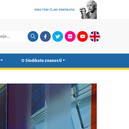
EINSTEIN ČLAN SINDIKATA
Facebook
Twitter
Flickr
Youtube
English
O Sindikatu znanosti