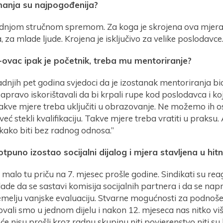
manja su najpogođenija?
ednjom stručnom spremom. Za koga je skrojena ova mjera
a, za mlade ljude. Krojena je isključivo za velike poslodavce.
ovac ipak je početnik, treba mu mentoriranje?
adnjih pet godina svjedoci da je izostanak mentoriranja bio
 zapravo iskorištavali da bi krpali rupe kod poslodavca i koj
Takve mjere treba uključiti u obrazovanje. Ne možemo ih 
već stekli kvalifikaciju. Takve mjere treba vratiti u praksu
kako biti bez radnog odnosa.”
otpuno izostao socijalni dijalog i mjera stavljena u hi
h malo tu priču na 7. mjesec prošle godine. Sindikati su reag
Vlade da se sastavi komisija socijalnih partnera i da se napra
emelju vanjske evaluaciju. Stvarne mogućnosti za podnošen
lovali smo u jednom dijelu i nakon 12. mjeseca nas nitko viš
e nisu prošli kroz radnu skupinu niti povjerenstvo niti su b