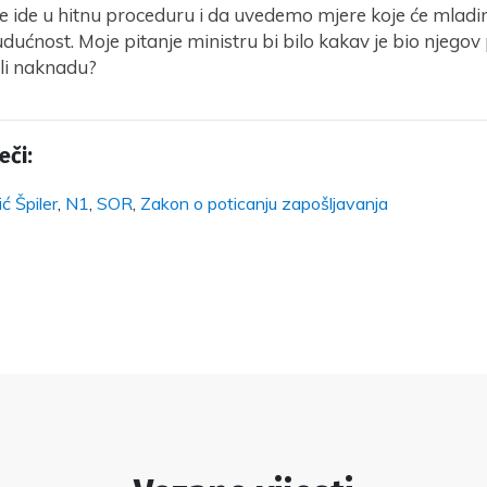
e ide u hitnu proceduru i da uvedemo mjere koje će mladi
dućnost. Moje pitanje ministru bi bilo kakav je bio njegov
ili naknadu?
eči:
ić Špiler
,
N1
,
SOR
,
Zakon o poticanju zapošljavanja