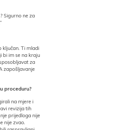
? Sigurno ne za
”
 ključan. Ti mladi
i bi im se na kraju
osposobljavat za
. A zapošljavanje
tnu proceduru?
irali na mjere i
vi revizija tih
je prijedloga nije
e nije zvao.
ili raspravljani