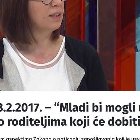
8.2.2017. – “Mladi bi mogli
 roditeljima koji će dobit
m aspektima Zakona o poticanju zapošljavanja koji je usv