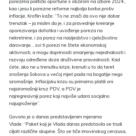
porezima politički oportune s obzirom na izbore 2024.,
kao i jesu li porezne reforme najbolja borba protiv
inflacije, Kroflin kaže: “To ne znači da ovo nije dobar
trenutak – ja mislim da je, i za pravednije kreiranje
oporezivanja dohotka i uvođenje poreza na
nekretnine, i za porez na nasljedstvo i cjeloživotno
darovanje… svi ti porezi ne štete ekonomskoj
aktivnosti, a mogu doprinositi smanjenju nejednakosti i
razvoju određene doze društvene pravednosti. Kad
ćete, ako ne u trenutku krize, krenuti u to da teret
snošenja šokova u većoj mjeri pada na bogatije nego
siromašnije. Inflacijsku krizu su primarno platili oni
najsiromašniji kroz PDV, a PDV je
najregresivniji porez koji najviše udara socijalno
najugroženije”.
Govorio je o danas predstavljenim mjerama
Vlade: “Paket koji je Vlada danas predstavila se trudi
ciljati različite skupine. Što se tiče imovinskog cenzusa,