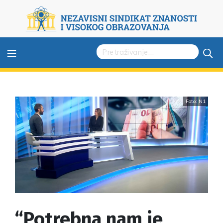
≡
Foto: N1
“Potrebna nam je