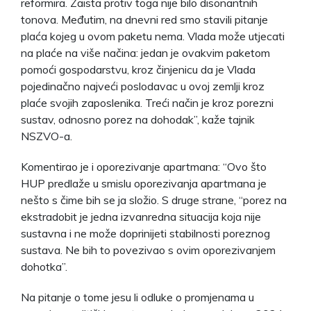
reformira. Zaista protiv toga nije bilo disonantnih
tonova. Međutim, na dnevni red smo stavili pitanje
plaća kojeg u ovom paketu nema. Vlada može utjecati
na plaće na više načina: jedan je ovakvim paketom
pomoći gospodarstvu, kroz činjenicu da je Vlada
pojedinačno najveći poslodavac u ovoj zemlji kroz
plaće svojih zaposlenika. Treći način je kroz porezni
sustav, odnosno porez na dohodak”, kaže tajnik
NSZVO-a.
Komentirao je i oporezivanje apartmana: “Ovo što
HUP predlaže u smislu oporezivanja apartmana je
nešto s čime bih se ja složio. S druge strane, “porez na
ekstradobit je jedna izvanredna situacija koja nije
sustavna i ne može doprinijeti stabilnosti poreznog
sustava. Ne bih to povezivao s ovim oporezivanjem
dohotka”.
Na pitanje o tome jesu li odluke o promjenama u