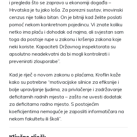
i pregleda što se zapravo u ekonomiji događa –
Hrvatska je tu jako loša. Za porezni sustav, imovinski
cenzus nije toliko bitan. On je bitniji kad želite poslati
pomoć nekom konkretnom pojedincu. Vi znate koliku
netko ima plaću i dohodak od najma, ali svjestan sam
toga da postoje rupe u zakonu i kršenja zakona koje
neki koriste. Kapaciteti Državnog inspektorata su
apsolutno neadekvatni da bi mogli kontrolirati i
prevenirati zlouporabe”.
Kad je riječ o novom zakonu o plaćama, Kroflin kaže
kako su potrebne “motivacijske silnice za efiksnije i
bolje upravljanje ljudima, za privlačenje i zadržavanje
deficitarnih radnih mjesta – zašto ne uvesti dodatak
za deficitarno radno mjesto. S postojećim
koeficijentima nemoguće je zaposliti informatičara na
nekom fakultetu ili školi”.