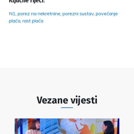
Ključne riječi:
N1
,
porez na nekretnine
,
porezni sustav
,
povećanje
plaća
,
rast plaća
Vezane vijesti