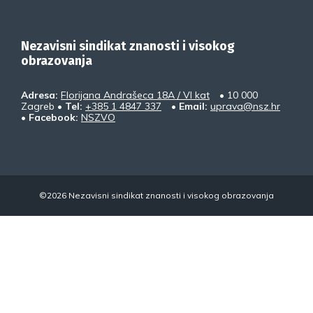
Nezavisni sindikat znanosti i visokog
obrazovanja
Adresa:
Florijana Andrašeca 18A / VI kat
• 10 000
Zagreb •
Tel:
+385 1 4847 337
•
Email:
uprava@nsz.hr
•
Facebook:
NSZVO
©2026 Nezavisni sindikat znanosti i visokog obrazovanja