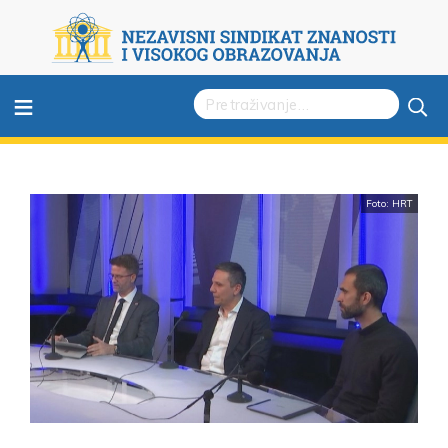
≡
Foto: HRT