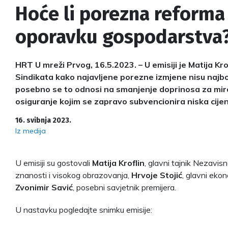
Hoće li porezna reform
oporavku gospodarstva
HRT U mreži Prvog, 16.5.2023. – U emisiji je Matija Kro
Sindikata kako najavljene porezne izmjene nisu najb
posebno se to odnosi na smanjenje doprinosa za mir
osiguranje kojim se zapravo subvencionira niska cije
16. svibnja 2023.
Iz medija
U emisiji su gostovali
Matija Kroflin
, glavni tajnik Nezavis
znanosti i visokog obrazovanja,
Hrvoje Stojić
, glavni eko
Zvonimir Savić
, posebni savjetnik premijera.
U nastavku pogledajte snimku emisije: