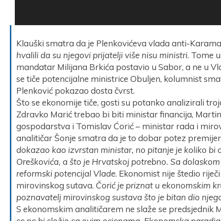
Klauški smatra da je Plenkovićeva vlada anti-Karama
hvalili da su njegovi prijatelji više nisu ministri
. Tome u 
mandatar Milijana Brkića postavio u Sabor, a ne u Vl
se tiče potencijalne ministrice Obuljen, kolumnist s
Plenković pokazao dosta čvrst.
Što se ekonomije tiče, gosti su potanko analizirali tro
Zdravko Marić trebao bi biti ministar financija, Martin
gospodarstva i Tomislav Ćorić – ministar rada i mir
analitičar Šonje smatra da je to dobar potez premije
dokazao kao izvrstan ministar, no pitanje je koliko bi 
Oreškovića, a što je Hrvatskoj potrebno. Sa dolaskom 
reformski potencijal Vlade
. Ekonomist nije štedio riječ
mirovinskog sutava.
Čorić je priznat u ekonomskim kr
poznavatelj mirovinskog sustava što je bitan dio njeg
S ekonomskim analitičarem ne slaže se predsjednik M
se ne bi složio sa ovim ocjenama. Ekonomska paradi