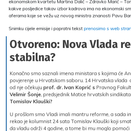
ekonomskom kvartetu Martina Dalić – Zdravko Marić – Tomi
kakve posljedice takav izbor kadrova ima na ekonomski smjer 
aferama koje se vežu uz novog ministra znanosti Pavu Bari
Snimku cijele emisije i popratni tekst
prenosimo s web stra
Otvoreno: Nova Vlada re
stabilna?
Konačno smo saznali imena ministara s kojima će Andr
povjerenje u Hrvatskom saboru. 14 Hrvatska vlada d
od nje očekuju
prof. dr.
Ivan Koprić s
Pravnog Fakulte
Velimir Šonje
, predsjednik Matice hrvatskih sindikata
Tomislav Klauški?
U prošlom smo Vladi imali mantru reforme, a sada i
rekao je kolumnist 24 sata Tomislav Klauški koji smatr
da vladu održi 4 godine, a tome bi mu moglo pomoći