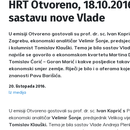
HRT Otvoreno, 18.10.2016
sastavu nove Vlade
U emisiji Otvoreno gostovali su prof. dr. sc. Ivan Kop
Zagrebu, ekonomski analitičar Velimir Šonje, predsjedn
i kolumnist Tomislav Klauški. Tema je bila sastav Vla
najviše se govorilo o ekonomskom kvartetu Martina D
Tomislav Ćorić – Goran Marić i kakve posljedice taka
ekonomski smjer zemlje. Riječi je bilo i o aferama koj
znanosti Pavu Barišića.
20. listopada 2016.
Iz medija
U emisiji Otvoreno gostovali su prof. dr. sc.
Ivan Koprić s
Pr
ekonomski analitičar
Velimir Šonje
, predsjednik Velikog vi
Tomislav Klauški.
Tema je bila sastav Vlade Andreja Plenk