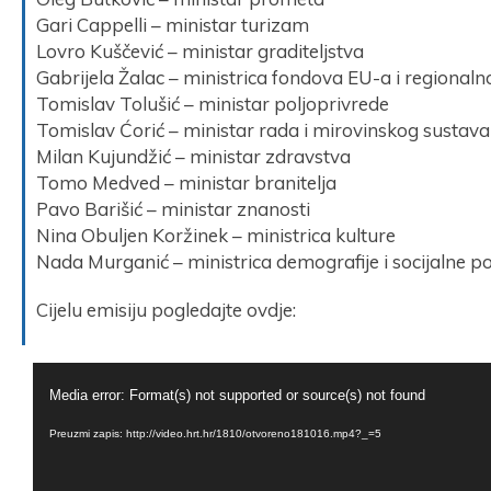
Gari Cappelli – ministar turizam
Lovro Kuščević – ministar graditeljstva
Gabrijela Žalac – ministrica fondova EU-a i regionaln
Tomislav Tolušić – ministar poljoprivrede
Tomislav Ćorić – ministar rada i mirovinskog sustava
Milan Kujundžić – ministar zdravstva
Tomo Medved – ministar branitelja
Pavo Barišić – ministar znanosti
Nina Obuljen Koržinek – ministrica kulture
Nada Murganić – ministrica demografije i socijalne pol
Cijelu emisiju pogledajte ovdje:
Reproduktor
Media error: Format(s) not supported or source(s) not found
videozapisa
Preuzmi zapis: http://video.hrt.hr/1810/otvoreno181016.mp4?_=5