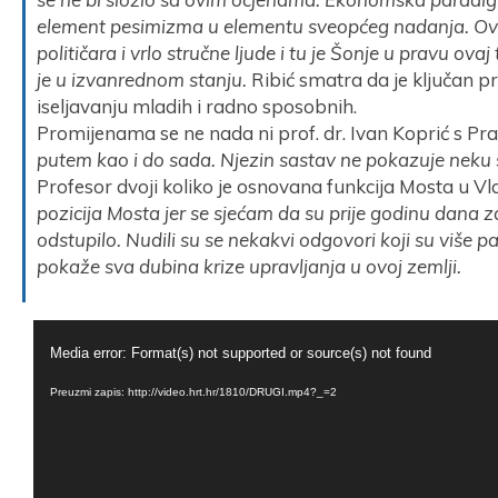
element pesimizma u elementu sveopćeg nadanja. Ova
političara i vrlo stručne ljude i tu je Šonje u pravu ovaj
je u izvanrednom stanju.
Ribić smatra da je ključan 
iseljavanju mladih i radno sposobnih.
Promijenama se ne nada ni prof. dr. Ivan Koprić s Pr
putem kao i do sada. Njezin sastav ne pokazuje neku
Profesor dvoji koliko je osnovana funkcija Mosta u Vl
pozicija Mosta jer se sjećam da su prije godinu dana z
odstupilo. Nudili su se nekakvi odgovori koji su više pa
pokaže sva dubina krize upravljanja u ovoj zemlji.
Reproduktor
Media error: Format(s) not supported or source(s) not found
videozapisa
Preuzmi zapis: http://video.hrt.hr/1810/DRUGI.mp4?_=2