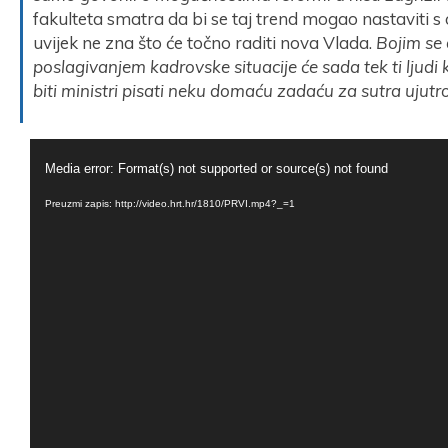
fakulteta smatra da bi se taj trend mogao nastaviti s
uvijek ne zna što će točno raditi nova Vlada.
Bojim se 
poslagivanjem kadrovske situacije će sada tek ti ljudi 
biti ministri pisati neku domaću zadaću za sutra ujutro 
Reproduktor
Media error: Format(s) not supported or source(s) not found
videozapisa
Preuzmi zapis: http://video.hrt.hr/1810/PRVI.mp4?_=1