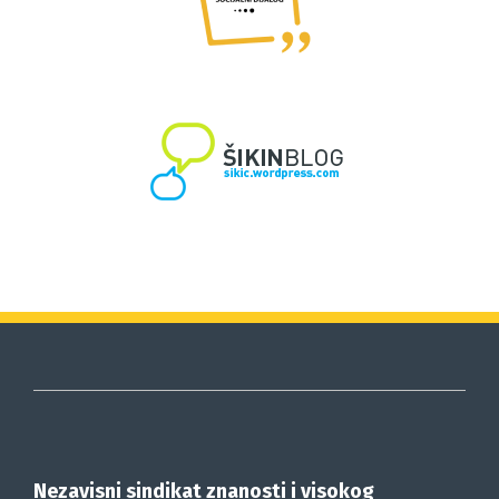
Nezavisni sindikat znanosti i visokog