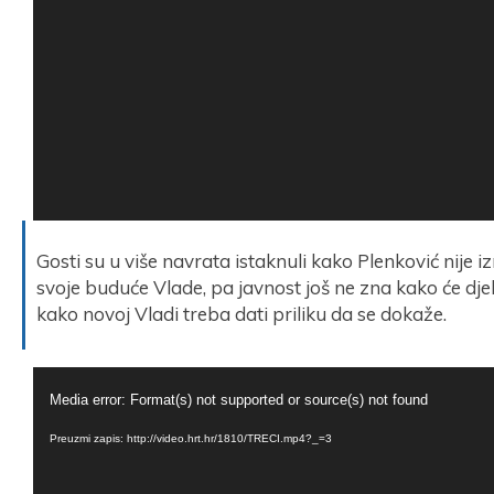
Gosti su u više navrata istaknuli kako Plenković nije 
svoje buduće Vlade, pa javnost još ne zna kako će djelov
kako novoj Vladi treba dati priliku da se dokaže.
Reproduktor
Media error: Format(s) not supported or source(s) not found
videozapisa
Preuzmi zapis: http://video.hrt.hr/1810/TRECI.mp4?_=3