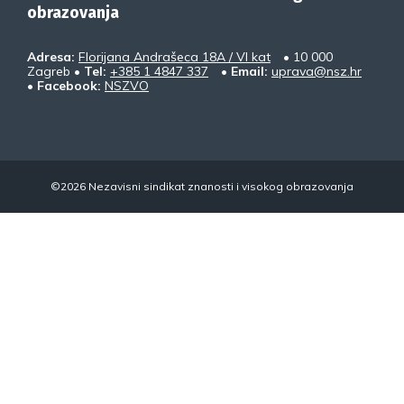
obrazovanja
Adresa:
Florijana Andrašeca 18A / VI kat
• 10 000
Zagreb •
Tel:
+385 1 4847 337
•
Email:
uprava@nsz.hr
•
Facebook:
NSZVO
©2026 Nezavisni sindikat znanosti i visokog obrazovanja