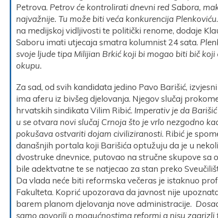
Petrova.
Petrov će kontrolirati dnevni red Sabora, maka
najvažnije. Tu može biti veća konkurencija Plenkoviću
na medijskoj vidljivosti te politički renome, dodaje Klau
Saboru imati utjecaja smatra kolumnist 24 sata.
Plenk
svoje ljude tipa Milijian Brkić koji bi mogao biti bič ko
okupu.
Za sad, od svih kandidata jedino Pavo Barišić, izvjesni
ima aferu iz bivšeg djelovanja. Njegov slučaj prokome
hrvatskih sindikata Vilim Ribić.
Imperativ je da Bariši
u se otvara novi slučaj Crnoja što je vrlo nezgodno k
pokušava ostvariti dojam civiliziranosti
. Ribić je spo
današnjih portala koji Barišića optužuju da je u nekol
dvostruke dnevnice, putovao na stručne skupove sa o
bile adektvatne te se natjecao za stan preko Sveučilišt
Da vlada neće biti reformska večeras je istaknuo prof
Fakulteta. Koprić upozorava da javnost nije upoznata
barem planom djelovanja nove administracije.
Dosad 
samo govorili o mogućnostima reformi a nisu zagrizli