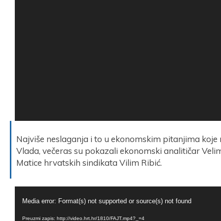
Najviše neslaganja i to u ekonomskim pitanjima koj
Vlada, večeras su pokazali ekonomski analitičar Velim
Matice hrvatskih sindikata Vilim Ribić.
Reproduktor
Media error: Format(s) not supported or source(s) not found
videozapisa
Preuzmi zapis: http://video.hrt.hr/1810/FAJT.mp4?_=4