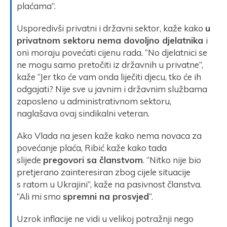
plaćama”.
Usporedivši privatni i državni sektor, kaže kako
u
privatnom sektoru nema dovoljno djelatnika
i
oni moraju povećati cijenu rada. “No djelatnici se
ne mogu samo pretočiti iz državnih u privatne”,
kaže “Jer tko će vam onda liječiti djecu, tko će ih
odgajati? Nije sve u javnim i državnim službama
zaposleno u administrativnom sektoru,
naglašava ovaj sindikalni veteran.
Ako Vlada na jesen kaže kako nema novaca za
povećanje plaća, Ribić kaže kako tada
slijede
pregovori sa članstvom
. “Nitko nije bio
pretjerano zainteresiran zbog cijele situacije
s ratom u Ukrajini”, kaže na pasivnost članstva.
“Ali mi smo
spremni na prosvjed
“.
Uzrok inflacije ne vidi u velikoj potražnji nego