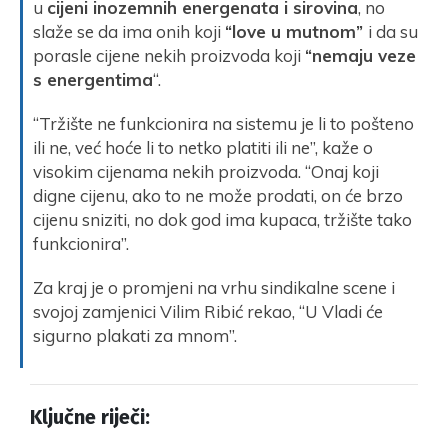
u
cijeni inozemnih energenata i sirovina
, no
slaže se da ima onih koji
“love u mutnom”
i da su
porasle cijene nekih proizvoda koji
“nemaju veze
s energentima
“.
“Tržište ne funkcionira na sistemu je li to pošteno
ili ne, već hoće li to netko platiti ili ne”, kaže o
visokim cijenama nekih proizvoda. “Onaj koji
digne cijenu, ako to ne može prodati, on će brzo
cijenu sniziti, no dok god ima kupaca, tržište tako
funkcionira”.
Za kraj je o promjeni na vrhu sindikalne scene i
svojoj zamjenici Vilim Ribić rekao, “U Vladi će
sigurno plakati za mnom”.
Ključne riječi: