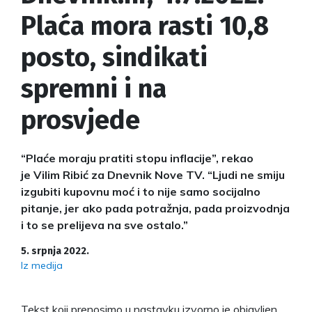
Plaća mora rasti 10,8
posto, sindikati
spremni i na
prosvjede
“Plaće moraju pratiti stopu inflacije”, rekao
je Vilim Ribić za Dnevnik Nove TV. “Ljudi ne smiju
izgubiti kupovnu moć i to nije samo socijalno
pitanje, jer ako pada potražnja, pada proizvodnja
i to se prelijeva na sve ostalo.”
5. srpnja 2022.
Iz medija
Tekst koji prenosimo u nastavku izvorno je objavljen