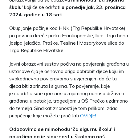
školu’
koji će se održati
u ponedjeljak,
23. prosinca
2024. godine u 18 sati
.
Okupljanje počinje kod HNK (Trg Republike Hrvatske)
pa povorka kreće preko Frankopanske, Ilice, Trga bana
Josipa Jelačića, Praške, Tesline i Masarykove ulice do
Trga Republike Hrvatske.
Javni obrazovni sustav počiva na povjerenju građana u
ustanove čija je osnovna briga dobrobit djece koju im
svakodnevno povjeravamo s uvjerenjem da će ta
djeca biti zbrinuta i sigurna. To povjerenje, koje
je
conditio sine qua non
uzajamnog odnosa države i
građana, u petak je, tragedijom u OŠ Prečko uzdrmano
do temelja. Sindikat znanosti je tom prilikom izdao
priopćenje koje možete pročitati
OVDJE!
Odazovimo se mimohodu ‘Za sigurnu školu’ i
pokažimo da je sigurnost u školama naš