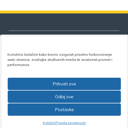
Koristimo kolačiće kako bismo osigurali pravilno funkcioniranje
Nezavisni sindikat znanosti i visokog
web-stranice, značajke društvenih mreža te analizirali promet i
obrazovanja
performanse.
Adresa:
Florijana Andrašeca 18A / VI kat
• 10 000
Zagreb •
Tel:
+385 1 4847 337
•
Email:
uprava@nsz.hr
Prihvati sve
•
Facebook:
NSZVO
Odbij sve
Postavke
©2026 Nezavisni sindikat znanosti i visokog obrazovanja
Kolačići
Pravila privatnosti