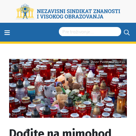
≡
Foto: Davor Puklavec/PIXSELL
Dođite na mimohod