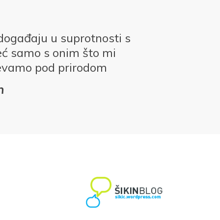
događaju u suprotnosti s
eć samo s onim što mi
evamo pod prirodom
n