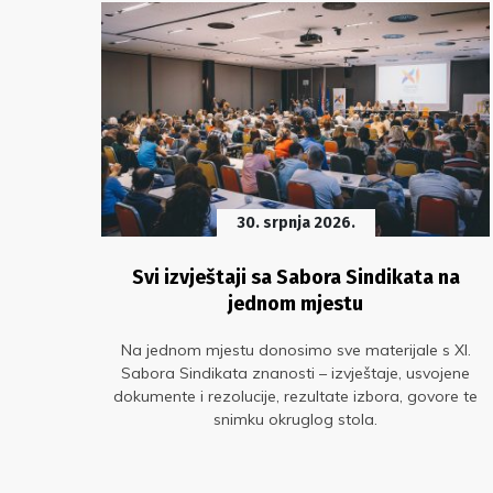
30. srpnja 2026.
ske
Svi izvještaji sa Sabora Sindikata na
jednom mjestu
ag
Na jednom mjestu donosimo sve materijale s XI.
nje
Sabora Sindikata znanosti – izvještaje, usvojene
a u
dokumente i rezolucije, rezultate izbora, govore te
snimku okruglog stola.