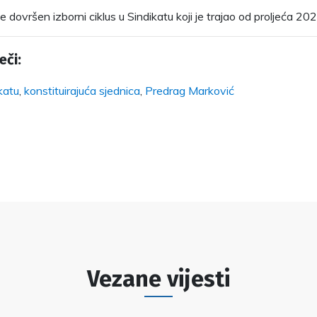
 dovršen izborni ciklus u Sindikatu koji je trajao od proljeća 202
eči:
ikatu
,
konstituirajuća sjednica
,
Predrag Marković
Vezane vijesti