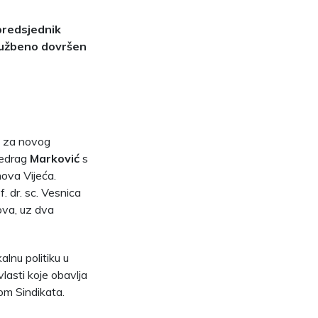
 predsjednik
službeno dovršen
a, za novog
Predrag
Marković
s
nova Vijeća.
. dr. sc. Vesnica
ova, uz dva
alnu politiku u
vlasti koje obavlja
vom Sindikata.