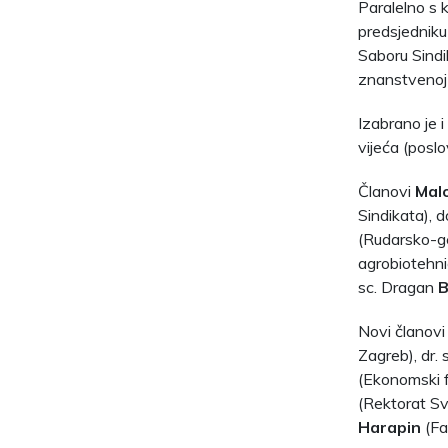
Paralelno s 
predsjedniku 
Saboru Sindik
znanstvenoj i
Izabrano je 
vijeća (poslo
Članovi
Malo
Sindikata), d
(Rudarsko-geo
agrobiotehnič
sc. Dragan
B
Novi članov
Zagreb), dr.
(Ekonomski f
(Rektorat Sve
Harapin
(Fak