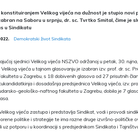
 konstituiranjem Velikog vijeća na dužnost je stupio novi
zabran na Saboru u srpnju, dr. sc. Tvrtko Smital, čime je 
us u Sindikatu
Demokratski život Sindikata
2022.
rajućoj sjednici Velikog vijeća NSZVO održanoj u petak, 30. rujn
Velikog vijeća u tajnom glasovanju je izabran izv. prof. dr. sc. 
fakulteta u Zagrebu, s 18 dobivenih glasova od 27 prisutnih čla
kandidatkinja i dosadašnja predsjednica Velikog vijeća, izv. prof
udarsko-geološko-naftnog fakulteta u Zagrebu, dobila je 7 glas
asa.
elikog vijeća zastupa i predstavlja Sindikat, vodi i provodi sindik
rene politike i strategije te ima razne druge izvršno-političke o
i uz potporu i u koordinaciji s predsjednikom Sindikata i Tajništ