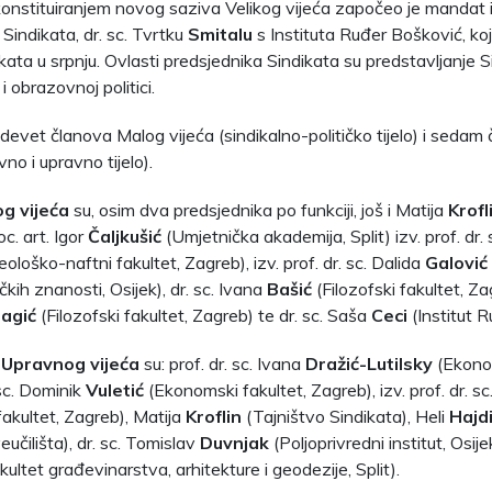
konstituiranjem novog saziva Velikog vijeća započeo je mandat
Sindikata, dr. sc. Tvrtku
Smitalu
s Instituta Ruđer Bošković, koj
ata u srpnju. Ovlasti predsjednika Sindikata su predstavljanje Si
 obrazovnoj politici.
i devet članova Malog vijeća (sindikalno-političko tijelo) i sed
vno i upravno tijelo).
g vijeća
su, osim dva predsjednika po funkciji, još i Matija
Krofl
oc. art. Igor
Čaljkušić
(Umjetnička akademija, Split) izv. prof. dr.
loško-naftni fakultet, Zagreb), izv. prof. dr. sc. Dalida
Galović
kih znanosti, Osijek), dr. sc. Ivana
Bašić
(Filozofski fakultet, Zag
agić
(Filozofski fakultet, Zagreb) te dr. sc. Saša
Ceci
(Institut 
i
Upravnog vijeća
su: prof. dr. sc. Ivana
Dražić-Lutilsky
(Ekonom
 sc. Dominik
Vuletić
(Ekonomski fakultet, Zagreb), izv. prof. dr. sc
akultet, Zagreb), Matija
Kroflin
(Tajništvo Sindikata), Heli
Hajdi
učilišta), dr. sc. Tomislav
Duvnjak
(Poljoprivredni institut, Osijek
ultet građevinarstva, arhitekture i geodezije, Split).