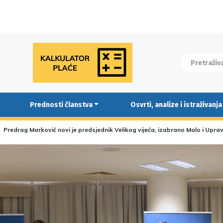
Prednosti članstva
Osvrti, analize i istraživanja
Predrag Marković novi je predsjednik Velikog vijeća, izabrano Malo i Uprav