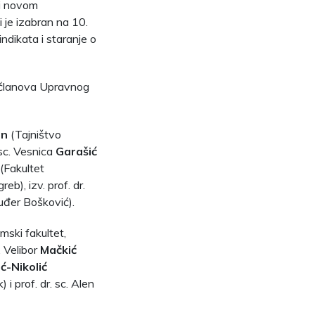
 i novom
i je izabran na 10.
ndikata i staranje o
am članova Upravnog
in
(Tajništvo
 sc. Vesnica
Garašić
(Fakultet
reb), izv. prof. dr.
Ruđer Bošković).
ski fakultet,
. Velibor
Mačkić
ć-Nikolić
) i prof. dr. sc. Alen