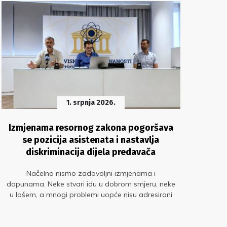
1. srpnja 2026.
Izmjenama resornog zakona pogoršava
Re
se pozicija asistenata i nastavlja
diskriminacija dijela predavača
Za 
d
Načelno nismo zadovoljni izmjenama i
sast
dopunama. Neke stvari idu u dobrom smjeru, neke
u lošem, a mnogi problemi uopće nisu adresirani