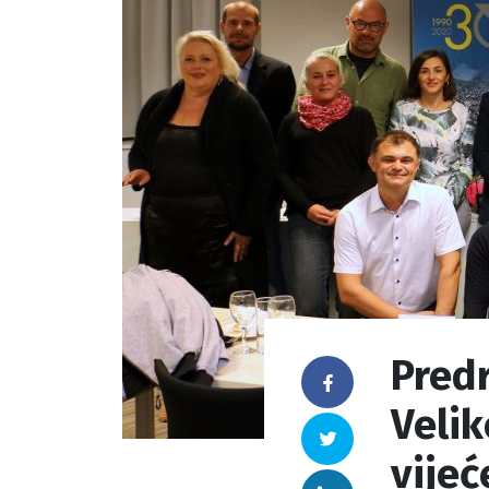
Predr
Facebook
Velik
Twitter
vijeć