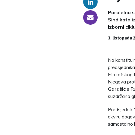
Linkedin
Paralelno s
someone@yoursite.com
Sindikata i
izborni cikl
3. listopada 
Na konstitui
predsjednika 
Filozofskog 
Njegova protu
Garašić
s R
suzdržana gl
Predsjednik V
okviru dogovo
samostalno il