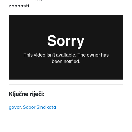
znanosti
Ključne riječi:
govor
,
Sabor Sindikata