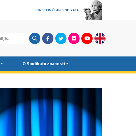
EINSTEIN ČLAN SINDIKATA
Facebook
Twitter
Flickr
Youtube
English
O Sindikatu znanosti