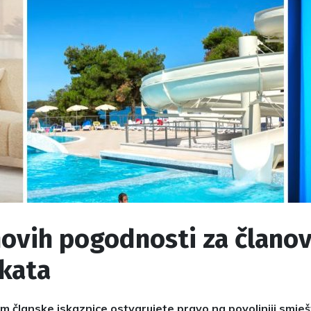
novih pogodnosti za člano
ikata
 članske iskaznice ostvarujete pravo na povoljniji smješt