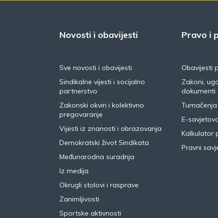
Novosti i obavijesti
Pravo i p
Sve novosti i obavijesti
Obavijesti 
Sindikalne vijesti i socijalno
Zakoni, ugo
partnerstvo
dokumenti
Zakonski okviri i kolektivno
Tumačenja
pregovaranje
E-savjetov
Vijesti iz znanosti i obrazovanja
Kalkulator 
Demokratski život Sindikata
Pravni savje
Međunarodna suradnja
Iz medija
Okrugli stolovi i rasprave
Zanimljivosti
Sportske aktivnosti