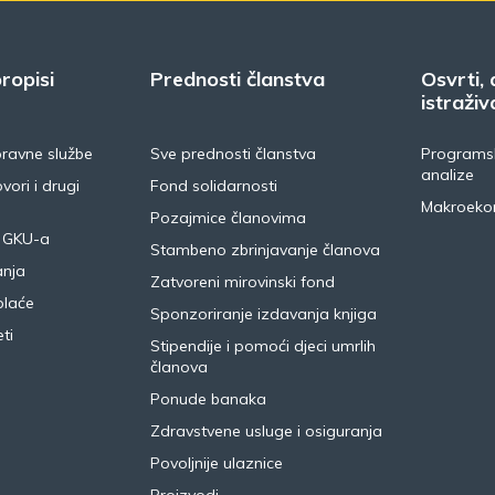
ropisi
Prednosti članstva
Osvrti, 
istraživ
pravne službe
Sve prednosti članstva
Programsk
analize
vori i drugi
Fond solidarnosti
Makroeko
Pozajmice članovima
 GKU-a
Stambeno zbrinjavanje članova
anja
Zatvoreni mirovinski fond
plaće
Sponzoriranje izdavanja knjiga
ti
Stipendije i pomoći djeci umrlih
članova
Ponude banaka
Zdravstvene usluge i osiguranja
Povoljnije ulaznice
Proizvodi