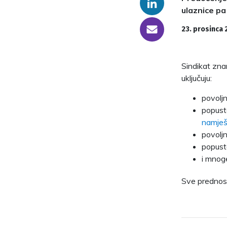
Linkedin
ulaznice p
someone@yoursite.com
23. prosinca 
Sindikat zna
uključuju:
povoljn
popust
namješ
povoljn
popust
i mnog
Sve prednos