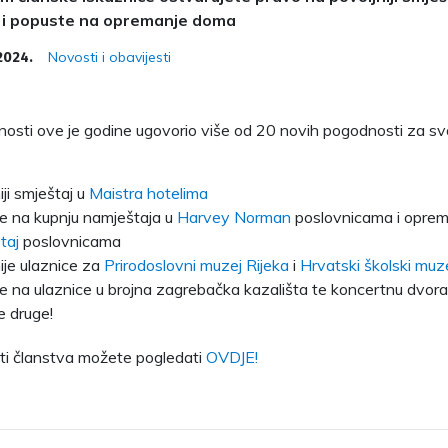
a i popuste na opremanje doma
Novosti i obavijesti
2024.
nosti ove je godine ugovorio više od 20 novih pogodnosti za sv
iji smještaj u
Maistra hotelima
e na kupnju namještaja u
Harvey Norman
poslovnicama i opre
taj
poslovnicama
ije ulaznice za
Prirodoslovni muzej Rijeka
i
Hrvatski školski muz
e na ulaznice u brojna zagrebačka kazališta te koncertnu dvor
e druge!
ti članstva možete pogledati
OVDJE!