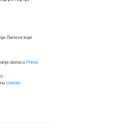
oje članove koje
manje doma u
Prima
ej
anu
Lisinski