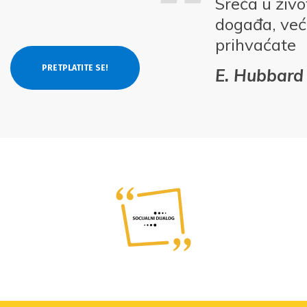
Sreća u živ
događa, već 
prihvaćate
E. Hubbard