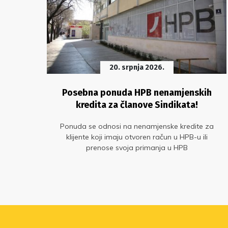
20. srpnja 2026.
Posebna ponuda HPB nenamjenskih
dine
kredita za članove Sindikata!
a
Ponuda se odnosi na nenamjenske kredite za
am
klijente koji imaju otvoren račun u HPB-u ili
im
prenose svoja primanja u HPB
ijska