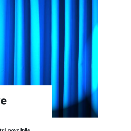
ve
aj, povoljnije