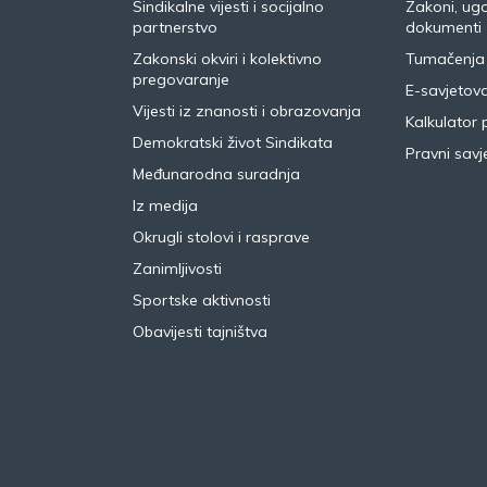
Sindikalne vijesti i socijalno
Zakoni, ugo
partnerstvo
dokumenti
Zakonski okviri i kolektivno
Tumačenja
pregovaranje
E-savjetov
Vijesti iz znanosti i obrazovanja
Kalkulator 
Demokratski život Sindikata
Pravni savje
Međunarodna suradnja
Iz medija
Okrugli stolovi i rasprave
Zanimljivosti
Sportske aktivnosti
Obavijesti tajništva