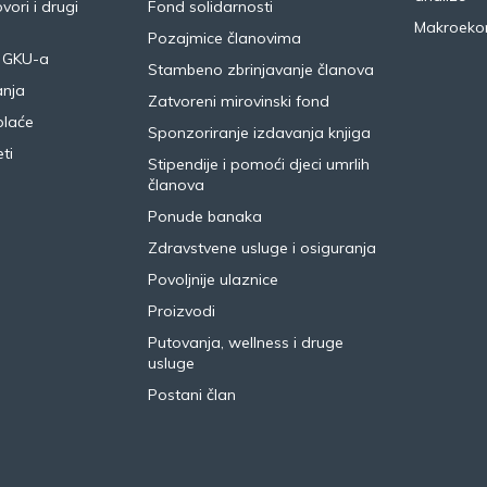
vori i drugi
Fond solidarnosti
Makroeko
Pozajmice članovima
 GKU-a
Stambeno zbrinjavanje članova
anja
Zatvoreni mirovinski fond
plaće
Sponzoriranje izdavanja knjiga
ti
Stipendije i pomoći djeci umrlih
članova
Ponude banaka
Zdravstvene usluge i osiguranja
Povoljnije ulaznice
Proizvodi
Putovanja, wellness i druge
usluge
Postani član