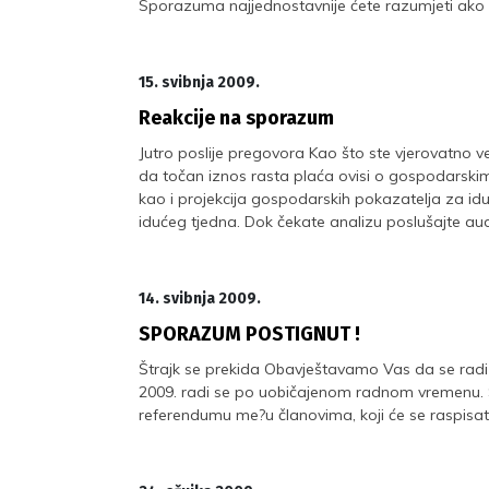
Sporazuma najjednostavnije ćete razumjeti ako po
15. svibnja 2009.
Reakcije na sporazum
Jutro poslije pregovora Kao što ste vjerovatno već
da točan iznos rasta plaća ovisi o gospodarskim
kao i projekcija gospodarskih pokazatelja za idu
idućeg tjedna. Dok čekate analizu poslušajte au
14. svibnja 2009.
SPORAZUM POSTIGNUT !
Štrajk se prekida Obavještavamo Vas da se radi
2009. radi se po uobičajenom radnom vremenu.
referendumu me?u članovima, koji će se raspisat