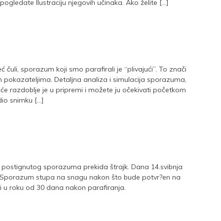
gledate Ilustraciju njegovih učinaka. Ako želite […]
 čuli, sporazum koji smo parafirali je “plivajući”. To znači
 pokazateljima. Detaljna analiza i simulacija sporazuma,
će razdoblje je u pripremi i možete ju očekivati početkom
dio snimku […]
 postignutog sporazuma prekida štrajk. Dana 14.svibnja
 Sporazum stupa na snagu nakon što bude potvr?en na
i u roku od 30 dana nakon parafiranja.