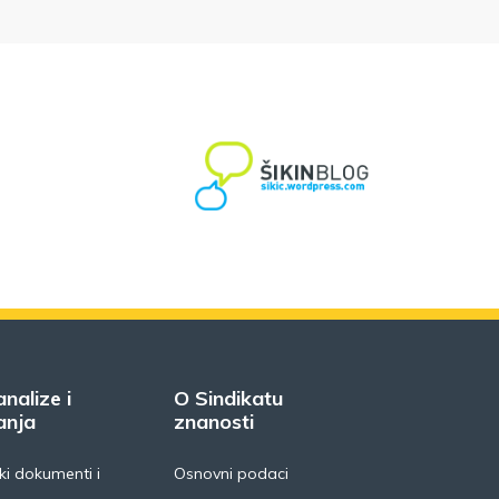
analize i
O Sindikatu
anja
znanosti
i dokumenti i
Osnovni podaci