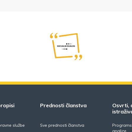
ropisi
Prednosti članstva
Osvrti, 
istraživ
pravne službe
Sve prednosti članstva
Programsk
analize