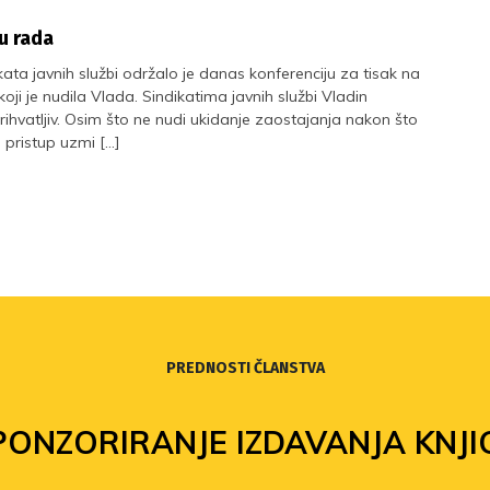
u rada
a javnih službi održalo je danas konferenciju za tisak na
oji je nudila Vlada. Sindikatima javnih službi Vladin
ihvatljiv. Osim što ne nudi ukidanje zaostajanja nakon što
m pristup uzmi […]
PREDNOSTI ČLANSTVA
PONZORIRANJE IZDAVANJA KNJI