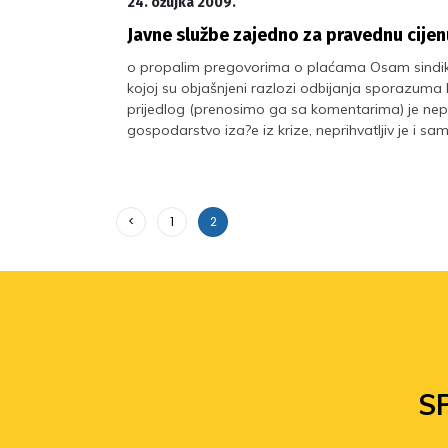
24. ožujka 2009.
Javne službe zajedno za pravednu cijen
o propalim pregovorima o plaćama Osam sindikat
kojoj su objašnjeni razlozi odbijanja sporazuma k
prijedlog (prenosimo ga sa komentarima) je nepr
gospodarstvo iza?e iz krize, neprihvatljiv je i sa
<
1
2
S