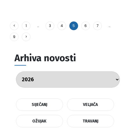
<
1
…
3
4
5
6
7
…
9
>
Arhiva novosti
SIJEČANJ
VELJAČA
OŽUJAK
TRAVANJ