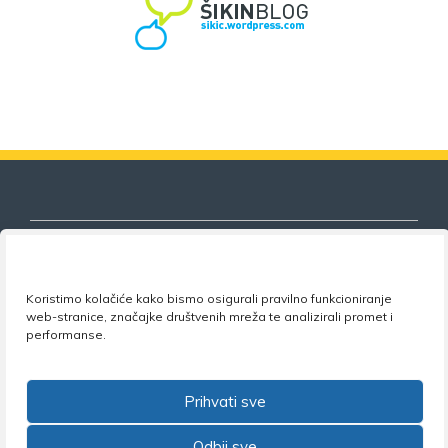
Koristimo kolačiće kako bismo osigurali pravilno funkcioniranje
Nezavisni sindikat znanosti i visokog
web-stranice, značajke društvenih mreža te analizirali promet i
obrazovanja
performanse.
Adresa:
Florijana Andrašeca 18A / VI kat
• 10 000
Zagreb •
Tel:
+385 1 4847 337
•
Email:
uprava@nsz.hr
Prihvati sve
•
Facebook:
NSZVO
Odbij sve