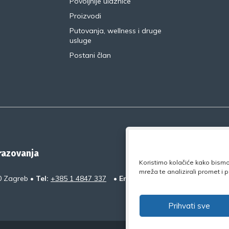
Povoljnije ulaznice
Proizvodi
Putovanja, wellness i druge
usluge
Postani član
brazovanja
Koristimo kolačiće kako bismo 
mreža te analizirali promet i
0 Zagreb •
Tel:
+385 1 4847 337
•
Email:
uprava@nsz.hr
•
Faceb
Prihvati sve