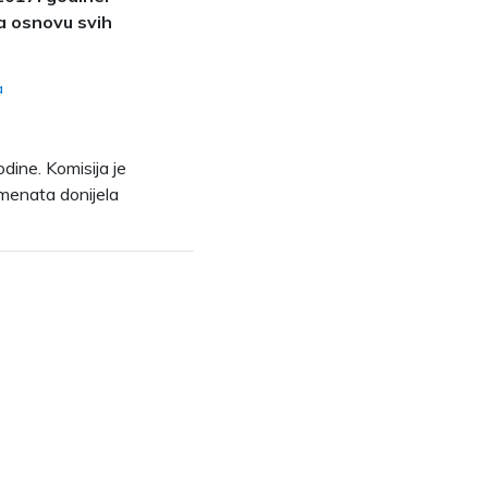
na osnovu svih
a
dine. Komisija je
umenata donijela