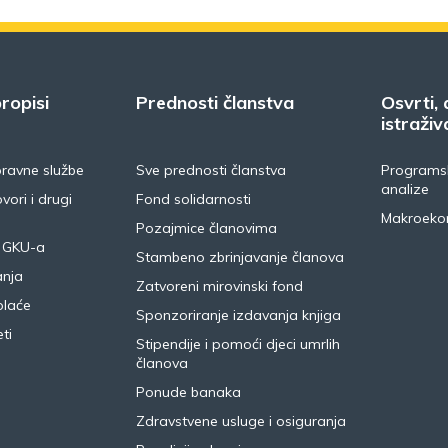
ropisi
Prednosti članstva
Osvrti, 
istraživ
pravne službe
Sve prednosti članstva
Programsk
analize
vori i drugi
Fond solidarnosti
Makroeko
Pozajmice članovima
 GKU-a
Stambeno zbrinjavanje članova
anja
Zatvoreni mirovinski fond
plaće
Sponzoriranje izdavanja knjiga
ti
Stipendije i pomoći djeci umrlih
članova
Ponude banaka
Zdravstvene usluge i osiguranja