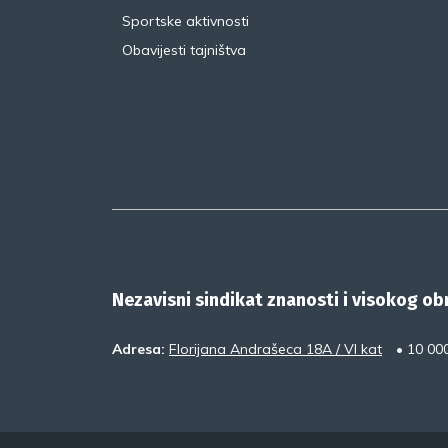
Sportske aktivnosti
Obavijesti tajništva
Nezavisni sindikat znanosti i visokog o
Adresa:
Florijana Andrašeca 18A / VI kat
• 10 00