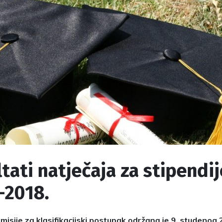
tati natječaja za stipendij
-2018.
misije za klasifikacijski postupak održana je 9. studenog 