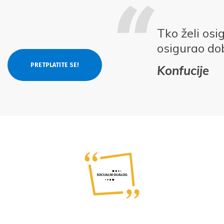
Tko želi osi
osigurao do
Konfucije