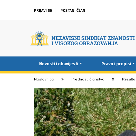
PRIJAVI SE
POSTANI ČLAN
Novosti i obavijesti
Pravo i propisi
Naslovnica
Prednosti članstva
Rezultat