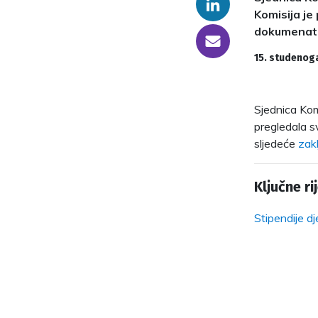
Linkedin
Komisija je
dokumenata 
someone@yoursite.com
15. studenog
Sjednica Kom
pregledala s
sljedeće
zak
Ključne rij
Stipendije dj