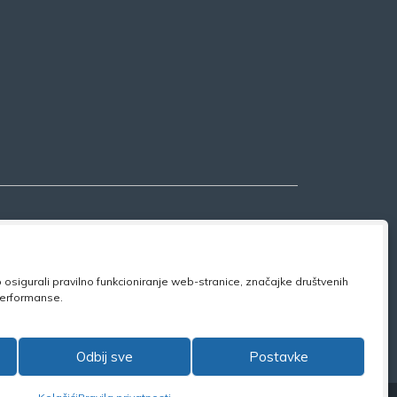
osigurali pravilno funkcioniranje web-stranice, značajke društvenih
 performanse.
ook:
NSZVO
Odbij sve
Postavke