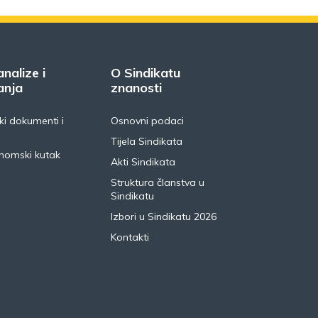
analize i
O Sindikatu
anja
znanosti
i dokumenti i
Osnovni podaci
Tijela Sindikata
nomski kutak
Akti Sindikata
Struktura članstva u
Sindikatu
Izbori u Sindikatu 2026
Kontakti