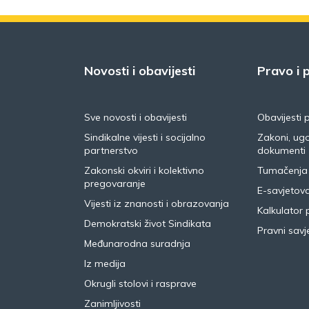
Novosti i obavijesti
Pravo i p
Sve novosti i obavijesti
Obavijesti 
Sindikalne vijesti i socijalno
Zakoni, ugo
partnerstvo
dokumenti
Zakonski okviri i kolektivno
Tumačenja
pregovaranje
E-savjetov
Vijesti iz znanosti i obrazovanja
Kalkulator 
Demokratski život Sindikata
Pravni savje
Međunarodna suradnja
Iz medija
Okrugli stolovi i rasprave
Zanimljivosti