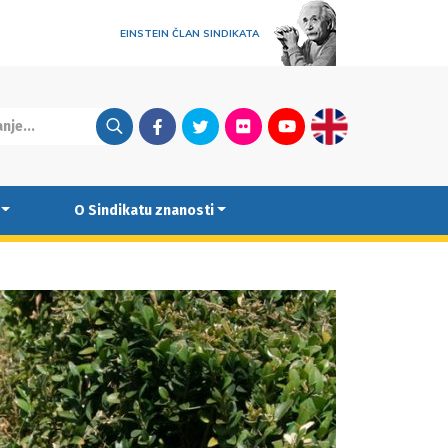
EINSTEIN ČLAN SINDIKATA
Facebook
Twitter
Flickr
Youtube
English
O Sindikatu znanosti