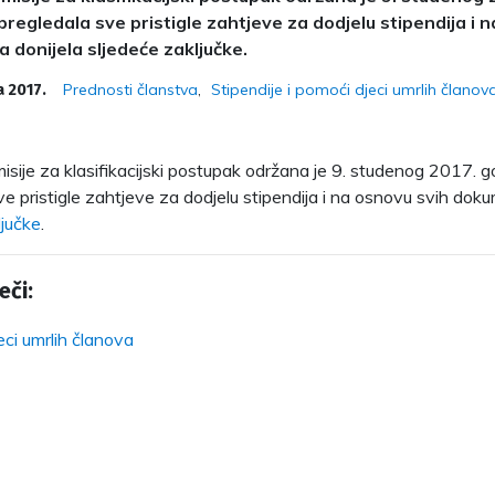
 pregledala sve pristigle zahtjeve za dodjelu stipendija i 
donijela sljedeće zaključke.
Prednosti članstva
Stipendije i pomoći djeci umrlih članov
a 2017.
isije za klasifikacijski postupak održana je 9. studenog 2017. go
ve pristigle zahtjeve za dodjelu stipendija i na osnovu svih dok
ljučke
.
eči:
eci umrlih članova