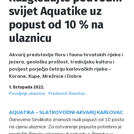
svijet Aquatike uz
popust od 10 % na
ulaznicu
Akvarij predstavlja floru i faunu hrvatskih rijeka i
jezera, geološku prošlost, tradicijsku kulturu i
povijest porječja četiriju karlovačkih rijeka –
Korane, Kupe, Mrežnice i Dobre
1. listopada 2022.
Povoljnije ulaznice
Prednosti članstva
AQUATIKA – SLATKOVODNI AKVARIJ KARLOVAC
članovima Sindikata znanosti nudi popust od 10 posto
na cijenu ulaznice. Za ostvarenje popusta potrebno je
predočiti člansku iskaznicu ili potvrdu o članstvu u