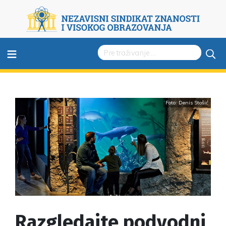
≡
Foto: Denis Stošić
Razgledajte podvodni