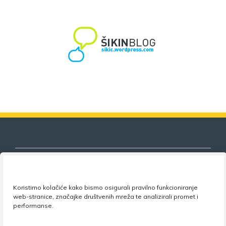
Koristimo kolačiće kako bismo osigurali pravilno funkcioniranje
Nezavisni sindikat znanosti i visokog
web-stranice, značajke društvenih mreža te analizirali promet i
obrazovanja
performanse.