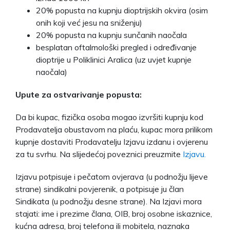
20% popusta na kupnju dioptrijskih okvira (osim
onih koji već jesu na sniženju)
20% popusta na kupnju sunčanih naočala
besplatan oftalmološki pregled i određivanje
dioptrije u Poliklinici Aralica (uz uvjet kupnje
naočala)
Upute za ostvarivanje popusta:
Da bi kupac, fizička osoba mogao izvršiti kupnju kod
Prodavatelja obustavom na plaću, kupac mora prilikom
kupnje dostaviti Prodavatelju Izjavu izdanu i ovjerenu
za tu svrhu. Na slijedećoj poveznici preuzmite
Izjavu.
Izjavu potpisuje i pečatom ovjerava (u podnožju lijeve
strane) sindikalni povjerenik, a potpisuje ju član
Sindikata (u podnožju desne strane). Na Izjavi mora
stajati: ime i prezime člana, OIB, broj osobne iskaznice,
kućna adresa, broj telefona ili mobitela, naznaka