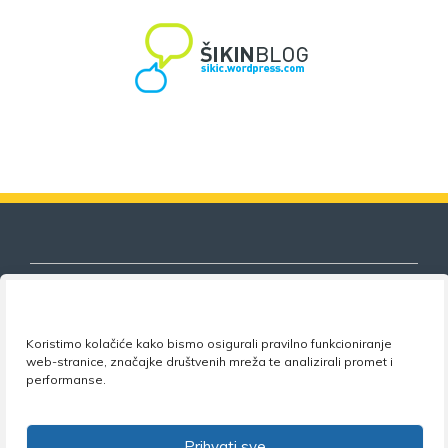
Koristimo kolačiće kako bismo osigurali pravilno funkcioniranje
Nezavisni sindikat znanosti i visokog
web-stranice, značajke društvenih mreža te analizirali promet i
obrazovanja
performanse.
Adresa:
Florijana Andrašeca 18A / VI kat
• 10 000
Zagreb •
Tel:
+385 1 4847 337
•
Email:
uprava@nsz.hr
Prihvati sve