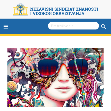
≡
Foto: Optika5