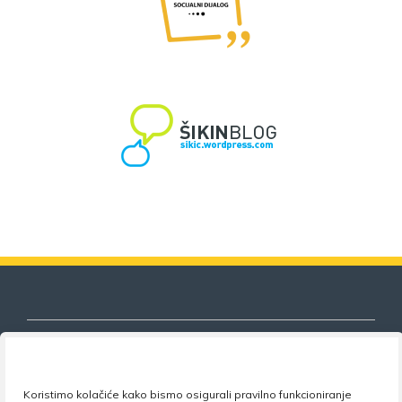
Koristimo kolačiće kako bismo osigurali pravilno funkcioniranje
Nezavisni sindikat znanosti i visokog