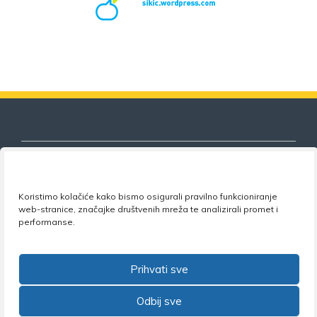
Koristimo kolačiće kako bismo osigurali pravilno funkcioniranje
Nezavisni sindikat znanosti i visokog
web-stranice, značajke društvenih mreža te analizirali promet i
obrazovanja
performanse.
Adresa:
Florijana Andrašeca 18A / VI kat
• 10 000
Zagreb •
Tel:
+385 1 4847 337
•
Email:
uprava@nsz.hr
Prihvati sve
•
Facebook:
NSZVO
Odbij sve