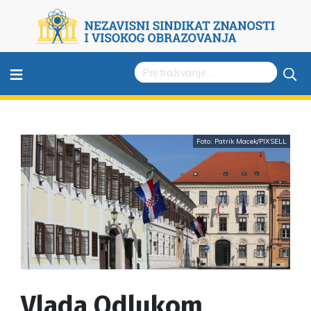
≡
Foto: Patrik Macek/PIXSELL
Vlada Odlukom