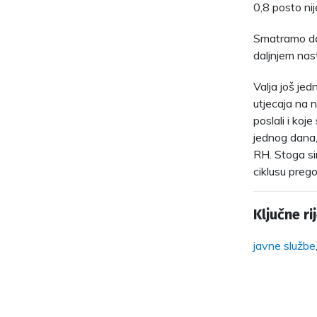
0,8 posto nij
Smatramo da 
daljnjem nas
Valja još jed
utjecaja na 
poslali i koj
jednog dana,
RH. Stoga si
ciklusu prego
Ključne rij
javne službe