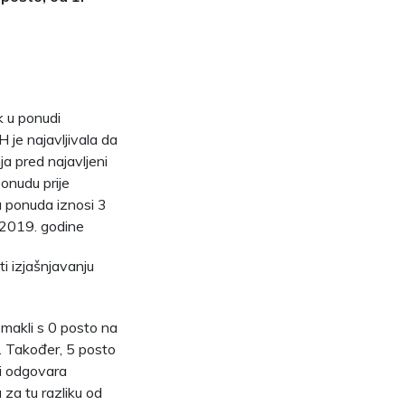
k u ponudi
je najavljivala da
ja pred najavljeni
ponudu prije
a ponuda iznosi 3
 2019. godine
ti izjašnjavanju
omakli s 0 posto na
e. Također, 5 posto
ji odgovara
 za tu razliku od