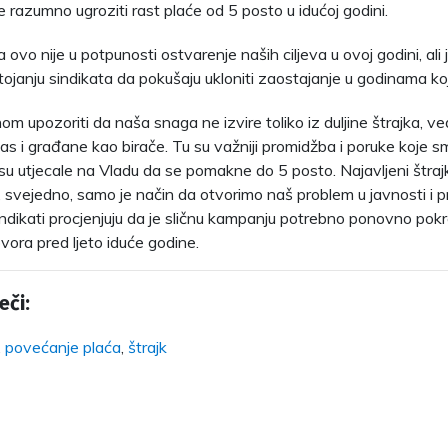
e razumno ugroziti rast plaće od 5 posto u idućoj godini.
ovo nije u potpunosti ostvarenje naših ciljeva u ovoj godini, ali
tojanju sindikata da pokušaju ukloniti zaostajanje u godinama k
nom upozoriti da naša snaga ne izvire toliko iz duljine štrajka, ve
nas i građane kao birače. Tu su važniji promidžba i poruke koje 
e su utjecale na Vladu da se pomakne do 5 posto. Najavljeni štrajk
 svejedno, samo je način da otvorimo naš problem u javnosti i 
ndikati procjenjuju da je sličnu kampanju potrebno ponovno pokr
vora pred ljeto iduće godine.
eči:
,
povećanje plaća
,
štrajk