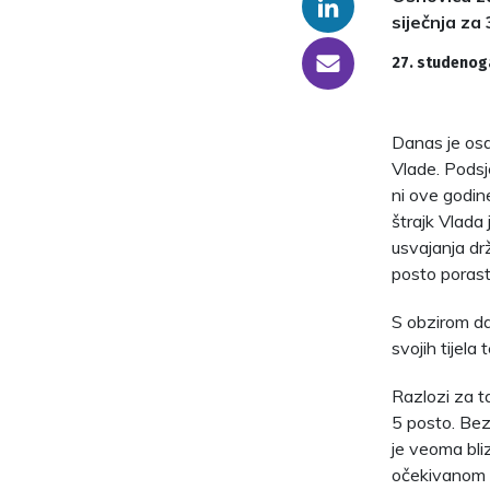
Linkedin
siječnja za
someone@yoursite.com
27. studenog
Danas je osa
Vlade. Podsj
ni ove godin
štrajk Vlada 
usvajanja dr
posto porast
S obzirom da 
svojih tijela
Razlozi za t
5 posto. Bez
je veoma bli
očekivanom r