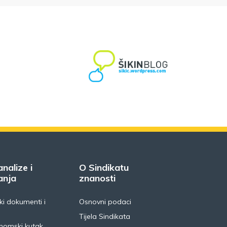
analize i
O Sindikatu
anja
znanosti
i dokumenti i
Osnovni podaci
Tijela Sindikata
nomski kutak