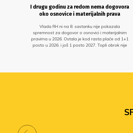
ća –
I drugu godinu za redom nema dogovora
oko osnovice i materijalnih prava
imo
Vlada RH ni na 8. sastanku nije pokazala
odu
spremnost za dogovor o osnovici i materijalnim
ija.
pravima u 2026. Ostala je kod rasta plaće od 1+1
se
posto u 2026. i još 1 posto 2027. Topli obrok nije
željela ugovoriti. Na takvu ponudu Vlade ni jedan
sindikat javnih službi nije pristao.
S