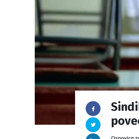
Sindi
Facebook
poveć
Twitter
Osnovica za