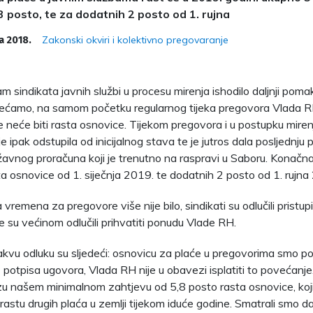
 3 posto, te za dodatnih 2 posto od 1. rujna
Zakonski okviri i kolektivno pregovaranje
a 2018.
m sindikata javnih službi u procesu mirenja ishodilo daljnji poma
ećamo, na samom početku regularnog tijeka pregovora Vlada RH 
e neće biti rasta osnovice. Tijekom pregovora i u postupku miren
je ipak odstupila od inicijalnog stava te je jutros dala posljednju 
žavnog proračuna koji je trenutno na raspravi u Saboru. Konačn
a osnovice od 1. siječnja 2019. te dodatnih 2 posto od 1. rujna
vremena za pregovore više nije bilo, sindikati su odlučili pristupi
 te su većinom odlučili prihvatiti ponudu Vlade RH.
akvu odluku su sljedeći: osnovicu za plaće u pregovorima smo p
 potpisa ugovora, Vlada RH nije u obavezi isplatiti to povećanj
zu našem minimalnom zahtjevu od 5,8 posto rasta osnovice, ko
astu drugih plaća u zemlji tijekom iduće godine. Smatrali smo da