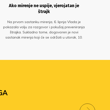
Ako mirenje ne uspije, vjerojatan je
štrajk
z
Na prvom sastanku mirenja, 6. lipnja Vlada je
P
pokazala volju za razgovor i pokušaj preveniranja
m
štrajka. Sukladno tome, dogovoren je novi
sastanak mirenja koji će se održati u utorak, 10.
ko
lipnja.
obra
GA