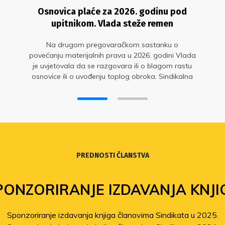
Osnovica plaće za 2026. godinu pod
upitnikom. Vlada steže remen
Na drugom pregovaračkom sastanku o
povećanju materijalnih prava u 2026. godini Vlada
je uvjetovala da se razgovara ili o blagom rastu
osnovice ili o uvođenju toplog obroka. Sindikalna
strana nepripremljeno je prihvatila pregovore u
pogrešnom trenutku
PREDNOSTI ČLANSTVA
PONZORIRANJE IZDAVANJA KNJI
Sponzoriranje izdavanja knjiga članovima Sindikata u 2025.