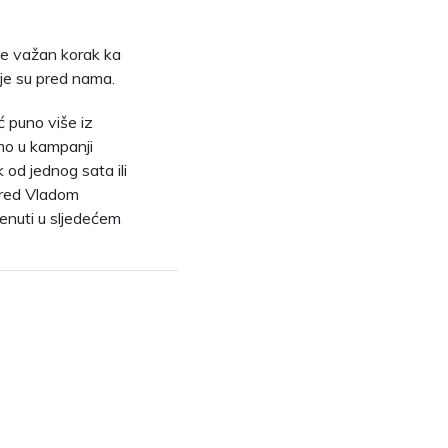
 je važan korak ka
oje su pred nama.
ć puno više iz
smo u kampanji
 od jednog sata ili
pred Vladom
enuti u sljedećem