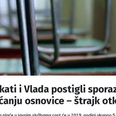
kati i Vlada postigli spor
anju osnovice – štrajk ot
 plaće u javnim službama rast će u 2019. godini ukupno 5 