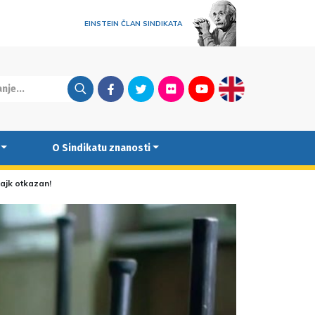
EINSTEIN ČLAN SINDIKATA
Facebook
Twitter
Flickr
Youtube
English
O Sindikatu znanosti
rajk otkazan!