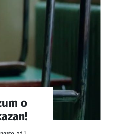
azum o
kazan!
posto, od 1.