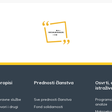
ropisi
Prednosti članstva
Osvrti, 
istraživ
pravne službe
Sve prednosti članstva
Programsk
analize
vori i drugi
Fond solidarnosti
Makroeko