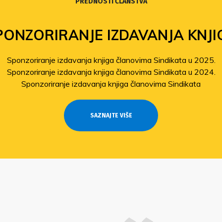
PREDNOSTI ČLANSTVA
FOND SOLIDARNOSTI
Povećanje isplata iz Fonda solidarnosti
Sindikat pomaže članovima pogođenima potresom
Odobrene isplate pomoći članovima stradalima u potresu
SAZNAJTE VIŠE