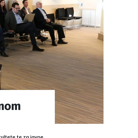
vnom
ultete te za javne