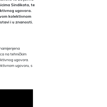
icima Sindikata, te
ektivnog ugovora.
novom kolektivnom
tavi i u znanosti.
 namijenjena
ica na tehničkim
lektivnog ugovora.
lektivnom ugovoru, s