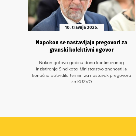
10. travnja 2026.
aju
Napokon se nastavljaju pregovori za
granski kolektivni ugovor
Nakon gotovo godinu dana kontinuiranog
inzistiranja Sindikata, Ministarstvo znanosti je
dokaz
konačno potvrdilo termin za nastavak pregovora
za KUZVO
su
nciji