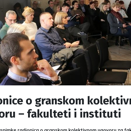
onice o granskom kolekti
ru – fakulteti i instituti
snimke radionica o granskom kolektivnom ugovoru za fak