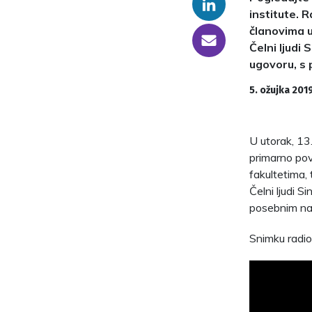
Linkedin
institute. 
članovima u
someone@yoursite.com
Čelni ljudi
ugovoru, s 
5. ožujka 201
U utorak, 13
primarno pov
fakultetima,
Čelni ljudi 
posebnim nag
Snimku radio