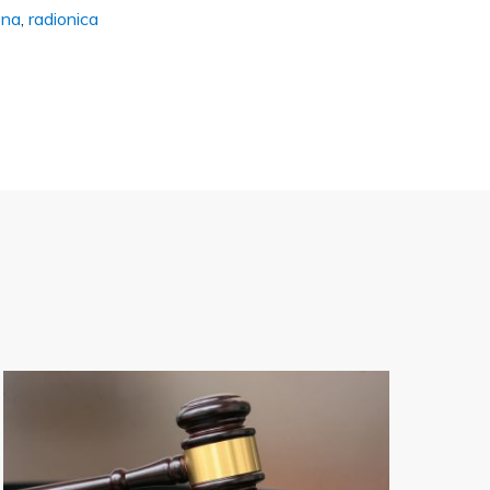
ena
,
radionica