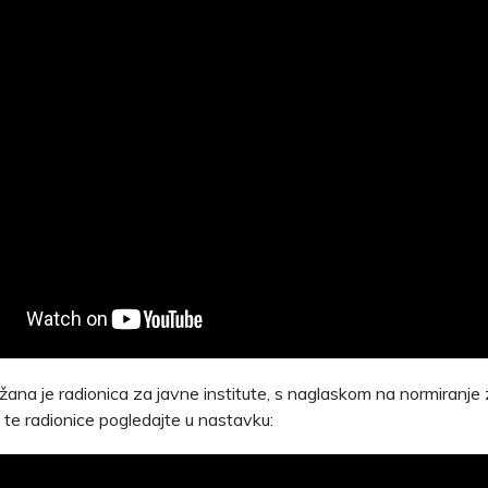
ržana je radionica za javne institute, s naglaskom na normiranj
 te radionice pogledajte u nastavku: