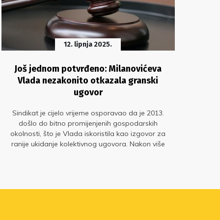
12. lipnja 2025.
Još jednom potvrđeno: Milanovićeva
Vi
Vlada nezakonito otkazala granski
ugovor
Na 
d
Sindikat je cijelo vrijeme osporavao da je 2013.
nast
došlo do bitno promijenjenih gospodarskih
U
okolnosti, što je Vlada iskoristila kao izgovor za
tje
ranije ukidanje kolektivnog ugovora. Nakon više
od desetljeća pravne bitke, konačno je dokazano
da smo od početka bili u pravu