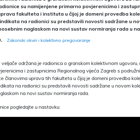
Radionice su namijenjene primarno povjerenicima i zastupn
prava fakulteta i instituta u čijoj je domeni provedba kol
 Sindikata na radionici su predstavili novosti sadržane u 
posebnim naglaskom na novi sustav normiranja rada u nas
Zakonski okviri i kolektivno pregovaranje
9.
. veljače održana je radionica o granskom kolektivnom ugovoru,
jerenicima i zastupnicima Regionalnog vijeća Zagreb s podružn
 te članovima uprava tih fakulteta u čijoj je domeni provedba ko
Sindikata na radionici su predstavili novosti sadržane u novom ko
laskom na novi sustav normiranja rada.
nice pogledajte u nastavku: