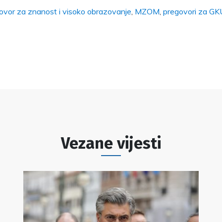
govor za znanost i visoko obrazovanje
,
MZOM
,
pregovori za GK
Vezane vijesti