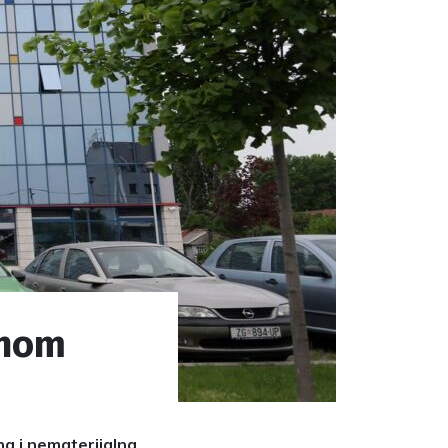
vnom
na i nematerijalna