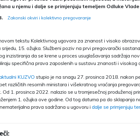
ana u njemu i dalje se primjenjuju temeljem Odluke Vlad
Zakonski okviri i kolektivno pregovaranje
3.
 novom tekstu Kolektivnog ugovora za znanost i visoko obraz
 srijedu, 15. ožujka. Službeni poziv na prvi pregovarački sastan
g inzistiranja da se krene u proces usuglašavanja sadržaja n
uliraju specifična prava zaposlenih u sustavu znanosti i visokog
aktualni KUZVO
stupio je na snagu 27. prosinca 2018. nakon p
pet različitih resornih ministara i višekratnog vraćanja pregova
 Od 1. prosinca 2022. nalazio se u tromjesečnoj produženoj prim
aženjem 1. ožujka ove godine. Od tog datuma pa do sklapanja 
i nematerijalna prava sadržana u ugovoru i
dalje se primjenjuju 
eči: