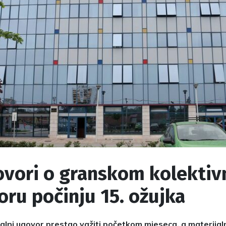
ovori o granskom kolekti
ru počinju 15. ožujka
ualni ugovor prestao važiti početkom mjeseca, a materijal