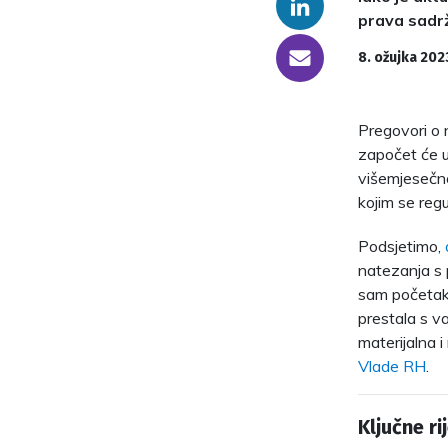
Linkedin
prava sadrž
someone@yoursite.com
8. ožujka 202
Pregovori o
započet će u
višemjesečno
kojim se reg
Podsjetimo,
natezanja s 
sam početak.
prestala s v
materijalna 
Vlade RH
.
Ključne rij