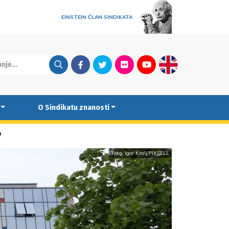
EINSTEIN ČLAN SINDIKATA
Facebook
Twitter
Flickr
Youtube
English
O Sindikatu znanosti
a
Foto: Igor Kralj/PIXSELL