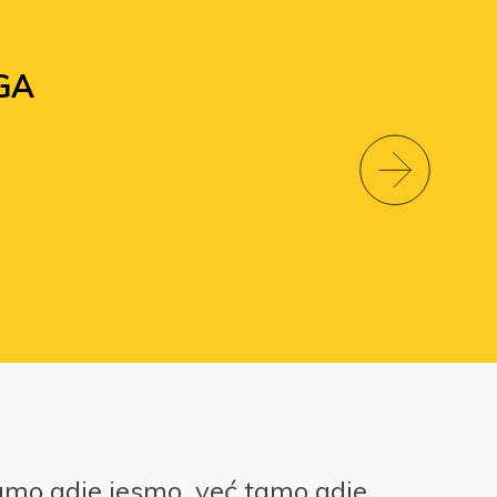
GA
amo gdje jesmo, već tamo gdje