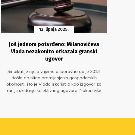
12. lipnja 2025.
Još jednom potvrđeno: Milanovićeva
Si
Vlada nezakonito otkazala granski
ugovor
Pred
Sindikat je cijelo vrijeme osporavao da je 2013.
obra
došlo do bitno promijenjenih gospodarskih
koj
okolnosti, što je Vlada iskoristila kao izgovor za
ranije ukidanje kolektivnog ugovora. Nakon više
od desetljeća pravne bitke, konačno je dokazano
da smo od početka bili u pravu