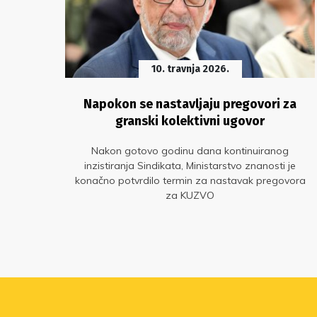
10. travnja 2026.
n za
Napokon se nastavljaju pregovori za
granski kolektivni ugovor
im
Nakon gotovo godinu dana kontinuiranog
a o
inzistiranja Sindikata, Ministarstvo znanosti je
o
konačno potvrdilo termin za nastavak pregovora
d
za KUZVO