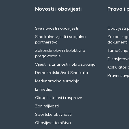
Novosti i obavijesti
Pravo i p
Sve novosti i obavijesti
Obavijesti 
Sindikalne vijesti i socijalno
Zakoni, ugo
partnerstvo
dokumenti
Zakonski okviri i kolektivno
Tumačenja
pregovaranje
E-savjetov
Vijesti iz znanosti i obrazovanja
Kalkulator 
Demokratski život Sindikata
Pravni savje
Međunarodna suradnja
Iz medija
Okrugli stolovi i rasprave
Zanimljivosti
Sportske aktivnosti
Obavijesti tajništva