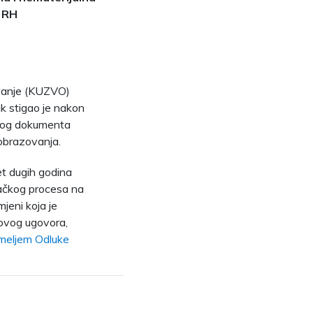
e RH
ovanje (KUZVO)
ak stigao je nakon
ovog dokumenta
 obrazovanja.
et dugih godina
račkog procesa na
jeni koja je
novog ugovora,
temeljem Odluke