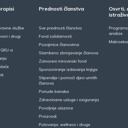
ropisi
Prednosti članstva
Osvrti, 
istraživ
pravne službe
Sve prednosti članstva
Programsk
analize
vori i drugi
Fond solidarnosti
Makroeko
Pozajmice članovima
 GKU-a
Stambeno zbrinjavanje članova
anja
Zatvoreni mirovinski fond
plaće
Sponzoriranje izdavanja knjiga
ti
Stipendije i pomoći djeci umrlih
članova
Ponude banaka
Zdravstvene usluge i osiguranja
Povoljnije ulaznice
Proizvodi
Putovanja, wellness i druge