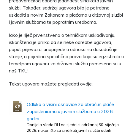
pregovaračkog odbora jedanaest sindikata javnih
službi. Također, sadržaj ugovora bilo je potrebno
uskladiti s novim Zakonom o plaćama u državnoj službi
i javnim službama te popratnim uredbama.
Iako je riječ prvenstveno o tehničkom usklađivanju,
iskorištena je prilika da se neke odredbe ugovora,
poput prijevoza, unaprijede u odnosu na dosadašnje
stanje, a pojedina specifična prava koja su egzistirala u
temeljnom ugovoru za državnu službu prenesena su u
naš TKU.
Tekst ugovora možete pregledati ovdje:
Odluka o visini osnovice za obračun plaće
zaposlenicima u javnim službama u 2026.
godini
Donijela Vlada RH na sjednici održanoj 30. siječnja
2026. nakon što su sindikati javnih službi odbili