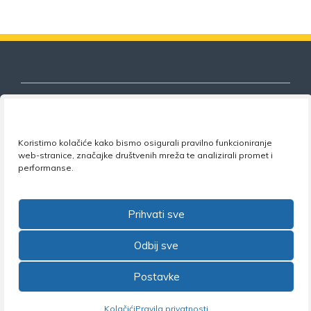
Koristimo kolačiće kako bismo osigurali pravilno funkcioniranje
Nezavisni sindikat znanosti i visokog
web-stranice, značajke društvenih mreža te analizirali promet i
obrazovanja
performanse.
Adresa:
Florijana Andrašeca 18A / VI kat
• 10 000
Zagreb •
Tel:
+385 1 4847 337
•
Email:
uprava@nsz.hr
Prihvati sve
•
Facebook:
NSZVO
Odbij sve
Postavke
©2026 Nezavisni sindikat znanosti i visokog obrazovanja
Kolačići
Pravila privatnosti