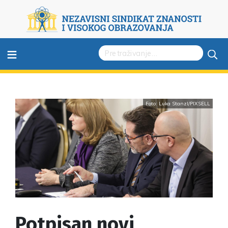
≡
Foto: Luka Stanzl/PIXSELL
Potpisan novi