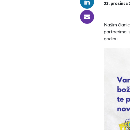
Linkedin
23. prosinca 
someone@yoursite.com
Našim članic
partnerima, s
godinu.