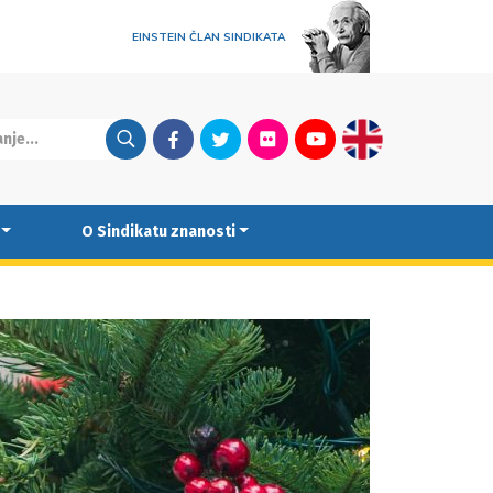
EINSTEIN ČLAN SINDIKATA
Facebook
Twitter
Flickr
Youtube
English
O Sindikatu znanosti