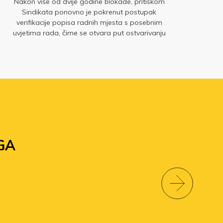
Nakon više od dvije godine blokade, pritiskom
Sindikata ponovno je pokrenut postupak
verifikacije popisa radnih mjesta s posebnim
uvjetima rada, čime se otvara put ostvarivanju
dodatka na plaću
GA