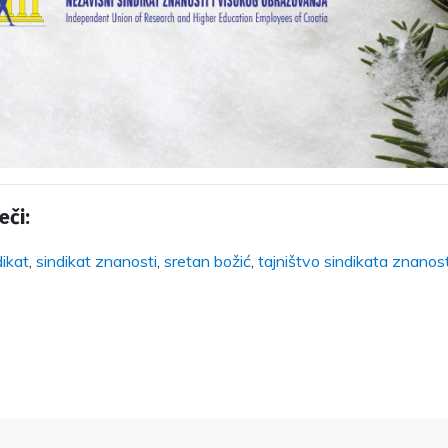
eči:
dikat
,
sindikat znanosti
,
sretan božić
,
tajništvo sindikata znanost