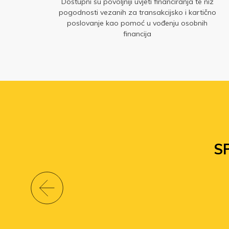
imo
Dostupni su povoljniji uvjeti financiranja te niz
odu
pogodnosti vezanih za transakcijsko i kartično
ija.
poslovanje kao pomoć u vođenju osobnih
se
financija
S