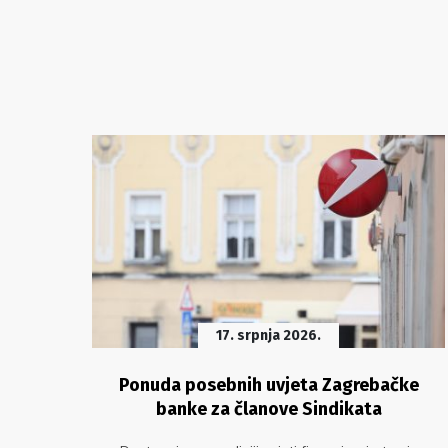
17. srpnja 2026.
ća –
Ponuda posebnih uvjeta Zagrebačke
banke za članove Sindikata