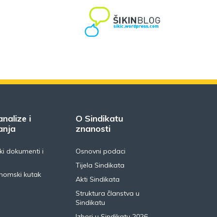
analize i
O Sindikatu
anja
znanosti
i dokumenti i
Osnovni podaci
Tijela Sindikata
nomski kutak
Akti Sindikata
Struktura članstva u
Sindikatu
Izbori u Sindikatu 2026