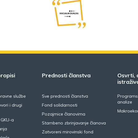
ropisi
Prednosti članstva
Osvrti, 
istraživ
pravne službe
Sve prednosti članstva
Programsk
analize
vori i drugi
Fond solidarnosti
Makroeko
Pozajmice članovima
 GKU-a
Stambeno zbrinjavanje članova
anja
Zatvoreni mirovinski fond
plaće