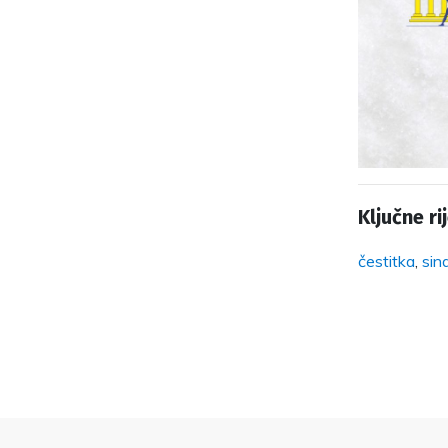
Ključne rij
čestitka
,
sin