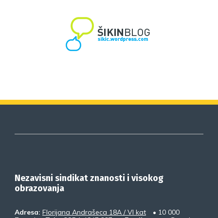
Nezavisni sindikat znanosti i visokog
obrazovanja
Adresa:
Florijana Andrašeca 18A / VI kat
• 10 000