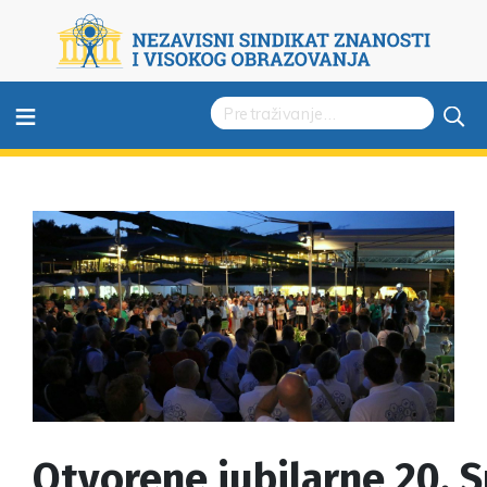
≡
Otvorene jubilarne 20. S