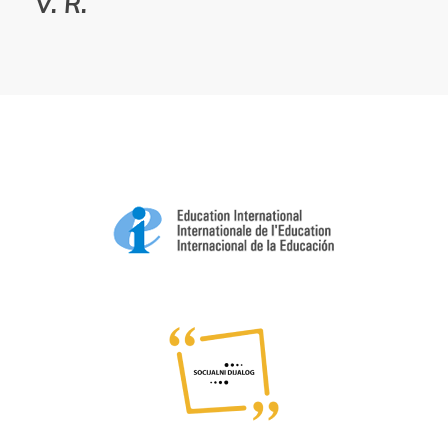
V. R.