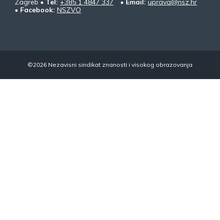
Zagreb •
Tel:
+385 1 4847 337
•
Email:
uprava@nsz.hr
•
Facebook:
NSZVO
©2026 Nezavisni sindikat znanosti i visokog obrazovanja