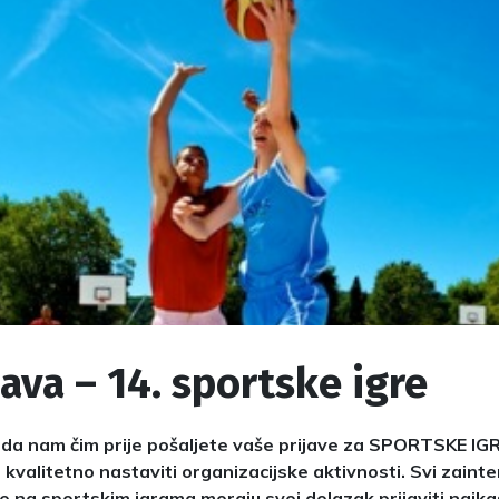
java – 14. sportske igre
da nam čim prije pošaljete vaše prijave za SPORTSKE IGRE
kvalitetno nastaviti organizacijske aktivnosti. Svi zainte
e na sportskim igrama moraju svoj dolazak prijaviti najkas