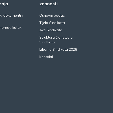
anja
znanosti
i dokumenti i
Osnovni podaci
Tijela Sindikata
nomski kutak
Akti Sindikata
Struktura članstva u
Sindikatu
Izbori u Sindikatu 2026
Kontakti