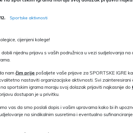
Sportske aktivnosti
12.
legice, cijenjeni kolege!
dobili nijednu prijavu s vaših podružnica u vezi sudjelovanja na
rama.
 da nam
čim prije
pošaljete vaše prijave za SPORTSKE IGRE kako
alitetno nastaviti organizacijske aktivnosti. Svi zainteresirani
 na sportskim igrama moraju svoj dolazak prijaviti najkasnije do
rijavu dostupan je u privitku.
o vas da smo poslali dopis i vašim upravama kako bi ih upozna
djelovanje na sindikalnim susretima i eventualno sufinanciranje