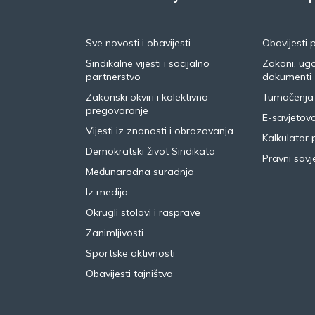
Sve novosti i obavijesti
Obavijesti 
Sindikalne vijesti i socijalno
Zakoni, ugo
partnerstvo
dokumenti
Zakonski okviri i kolektivno
Tumačenja
pregovaranje
E-savjetov
Vijesti iz znanosti i obrazovanja
Kalkulator 
Demokratski život Sindikata
Pravni savje
Međunarodna suradnja
Iz medija
Okrugli stolovi i rasprave
Zanimljivosti
Sportske aktivnosti
Obavijesti tajništva