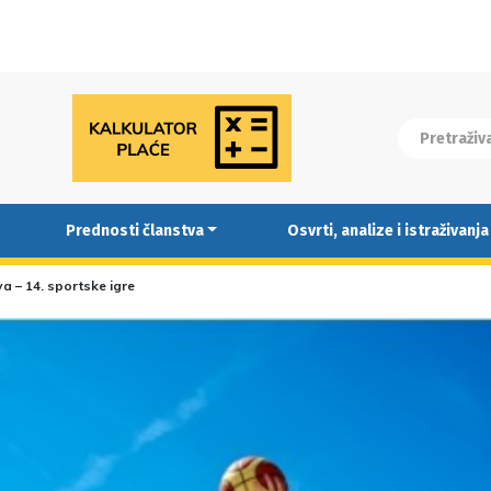
Prednosti članstva
Osvrti, analize i istraživanja
va – 14. sportske igre