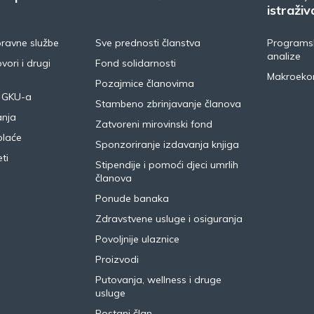
istraživ
pravne službe
Sve prednosti članstva
Programsk
analize
vori i drugi
Fond solidarnosti
Makroeko
Pozajmice članovima
 GKU-a
Stambeno zbrinjavanje članova
anja
Zatvoreni mirovinski fond
plaće
Sponzoriranje izdavanja knjiga
ti
Stipendije i pomoći djeci umrlih
članova
Ponude banaka
Zdravstvene usluge i osiguranja
Povoljnije ulaznice
Proizvodi
Putovanja, wellness i druge
usluge
Postani član