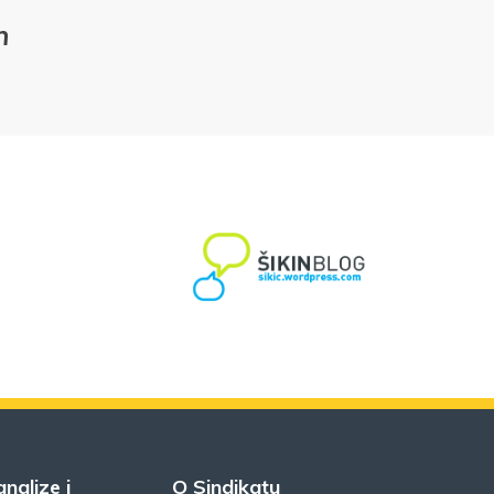
n
analize i
O Sindikatu