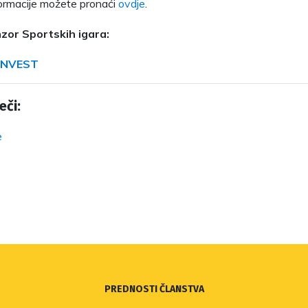
ormacije možete pronaći
ovdje
.
zor Sportskih igara:
 INVEST
eči:
e
PREDNOSTI ČLANSTVA