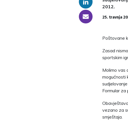
Linkedin
2012.
someone@yoursite.com
25. travnja 20
Poštovane ko
Zasad nismo 
sportskim ig
Molimo vas
mogućnosti kv
sudjelovanje
Formular za p
Obavještavam
vezano za su
smještaja.