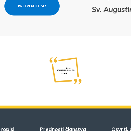
Sv. Augusti
ropisi
Prednosti članstva
Osvrti, 