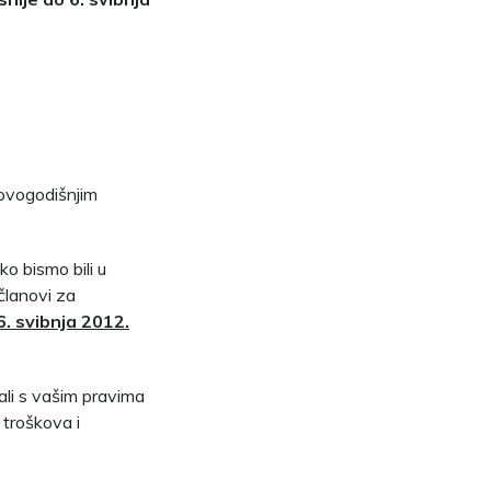
 ovogodišnjim
 bismo bili u
 članovi za
6. svibnja 2012.
li s vašim pravima
 troškova i