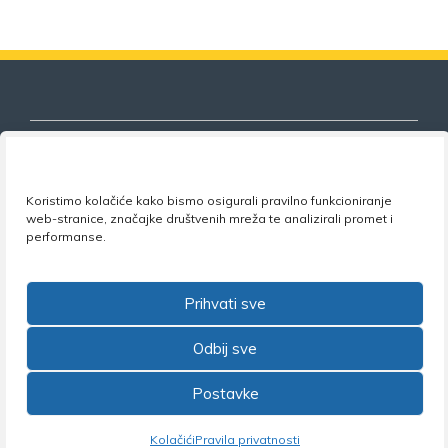
Koristimo kolačiće kako bismo osigurali pravilno funkcioniranje
Nezavisni sindikat znanosti i visokog
web-stranice, značajke društvenih mreža te analizirali promet i
obrazovanja
performanse.
Adresa:
Florijana Andrašeca 18A / VI kat
• 10 000
Zagreb •
Tel:
+385 1 4847 337
•
Email:
uprava@nsz.hr
Prihvati sve
•
Facebook:
NSZVO
Odbij sve
Postavke
©2026 Nezavisni sindikat znanosti i visokog obrazovanja
Kolačići
Pravila privatnosti