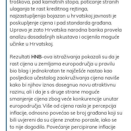
troškova, pad kamatnih stopa, poticanje stranih
ulaganja te rast kreditnog rejtinga,
najzastupljenija bojazan u hrvatskoj javnosti je
poskupljenje cijena i pad standarda građana.
Upravo je zato Hrvatska narodna banka provela
analizu dosadašnjih iskustava i ocijenila moguće
učinke u Hrvatskoj.
Rezultati
HNB
-ova istraživanja pokazali su da je
rast cijena u zemljama europodručja u pravilu
bio blag i jednokratan te najčešće nastao kao
posljedica učestalog zaokruživanja cijena naviše
kako bi njihov iznos dosegnuo novu atraktivnu
razinu, ali i da je s druge strane moguće
smanjenje cijena zbog veće konkurencije unutar
europodručja. Više od cijena rasla je percepcija
inflacije, odnosno povećao se broj građana koji su
bili uvjereni da su cijene znatno porasle, iako se
to nije dogodilo. Povećanje percipirane inflacije