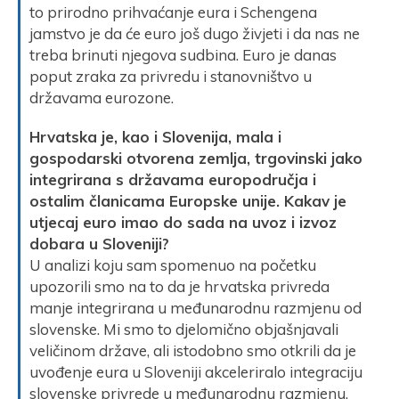
to prirodno prihvaćanje eura i Schengena
jamstvo je da će euro još dugo živjeti i da nas ne
treba brinuti njegova sudbina. Euro je danas
poput zraka za privredu i stanovništvo u
državama eurozone.
Hrvatska je, kao i Slovenija, mala i
gospodarski otvorena zemlja, trgovinski jako
integrirana s državama europodručja i
ostalim članicama Europske unije. Kakav je
utjecaj euro imao do sada na uvoz i izvoz
dobara u Sloveniji?
U analizi koju sam spomenuo na početku
upozorili smo na to da je hrvatska privreda
manje integrirana u međunarodnu razmjenu od
slovenske. Mi smo to djelomično objašnjavali
veličinom države, ali istodobno smo otkrili da je
uvođenje eura u Sloveniji akceleriralo integraciju
slovenske privrede u međunarodnu razmjenu.