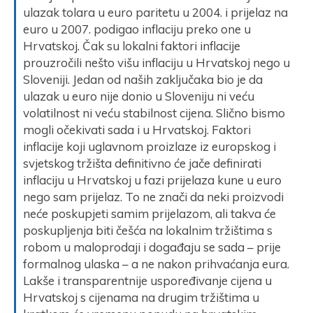
ulazak tolara u euro paritetu u 2004. i prijelaz na
euro u 2007. podigao inflaciju preko one u
Hrvatskoj. Čak su lokalni faktori inflacije
prouzročili nešto višu inflaciju u Hrvatskoj nego u
Sloveniji. Jedan od naših zaključaka bio je da
ulazak u euro nije donio u Sloveniju ni veću
volatilnost ni veću stabilnost cijena. Slično bismo
mogli očekivati sada i u Hrvatskoj. Faktori
inflacije koji uglavnom proizlaze iz europskog i
svjetskog tržišta definitivno će jače definirati
inflaciju u Hrvatskoj u fazi prijelaza kune u euro
nego sam prijelaz. To ne znači da neki proizvodi
neće poskupjeti samim prijelazom, ali takva će
poskupljenja biti češća na lokalnim tržištima s
robom u maloprodaji i događaju se sada – prije
formalnog ulaska – a ne nakon prihvaćanja eura.
Lakše i transparentnije uspoređivanje cijena u
Hrvatskoj s cijenama na drugim tržištima u