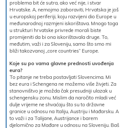
problema bit će sutra, ako već nije, i stvar
Hrvatske. A, nemojmo zaboraviti, Hrvatska je još
u europskoj periferiji, koju razvijeni dio Europe u
međunarodnoj razmjeni iskorištava. Mnogo toga
u strukturi hrvatske privrede morali biste
promijeniti da bi ona iskorištavala druge. To,
međutim, važi i za Sloveniju, samo što smo mi
bliži takozvanoj „core countries“ Europe.
Koje su po vama glavne prednosti uvođenja
eura?
To pitanje ne treba postavljati Slovencima. Mi
bez eura i Schengena ne možemo više živjeti. Za
stanovništvo je možda čak presudniji ulazak u
schengensku zonu. Mislim da naročito mladi već
dulje vrijeme ne shvaćaju što su to državne
granice u odnosu na Italiju, Austriju i Mađarsku. A
to važi i za Talijane, Austrijance i barem
djelomično za Mađare u odnosu na Sloveniju. Baš