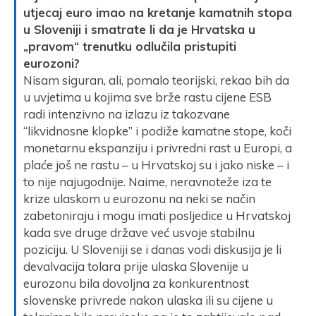
utjecaj euro imao na kretanje kamatnih stopa
u Sloveniji i smatrate li da je Hrvatska u
„pravom“ trenutku odlučila pristupiti
eurozoni?
Nisam siguran, ali, pomalo teorijski, rekao bih da
u uvjetima u kojima sve brže rastu cijene ESB
radi intenzivno na izlazu iz takozvane
“likvidnosne klopke” i podiže kamatne stope, koči
monetarnu ekspanziju i privredni rast u Europi, a
plaće još ne rastu – u Hrvatskoj su i jako niske – i
to nije najugodnije. Naime, neravnoteže iza te
krize ulaskom u eurozonu na neki se način
zabetoniraju i mogu imati posljedice u Hrvatskoj
kada sve druge države već usvoje stabilnu
poziciju. U Sloveniji se i danas vodi diskusija je li
devalvacija tolara prije ulaska Slovenije u
eurozonu bila dovoljna za konkurentnost
slovenske privrede nakon ulaska ili su cijene u