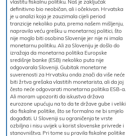
vlastitu fiskalnu politiku. Naš je zaključak
definitivno bio neobičan, ali i očekivan. Hrvatska
je u analizi koja je zauzimala cijeli period
tranzicije nekoliko puta, prema našem mišljenju,
napravila veću grešku u monetarnoj politici, što
nije moglo biti osobina Slovenije jer nije ni imala
monetarnu politiku. Ali za Sloveniju je došlo do
izražaja da monetarna politika Europske
središnje banke (ESB) nekoliko puta nije
odgovarala Sloveniji. Gubitak monetarne
suverenosti za Hrvatsku onda znači da više neće
biti žrtva grešaka vlastitih monetarista, ali da joj
često neće odgovarati monetarna politika ESB-a.
Ali moram upozoriti da iskustva država
eurozone upućuju na to da te države gube i veliki
dio fiskalne politike, što se formalno ne bi smjelo
događati. U Sloveniji su ograničenja te vrste
ozbiljna i nisu uvijek u korist slovenske privrede i
stanovništva. Pri tome su pravila fiskalne politike