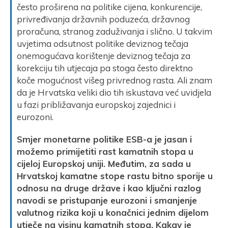
često proširena na politike cijena, konkurencije,
privređivanja državnih poduzeća, državnog
proračuna, stranog zaduživanja i slično. U takvim
uvjetima odsutnost politike deviznog tečaja
onemogućava korištenje deviznog tečaja za
korekciju tih utjecaja pa stoga često direktno
koče mogućnost višeg privrednog rasta. Ali znam
da je Hrvatska veliki dio tih iskustava već uvidjela
u fazi približavanja europskoj zajednici i
eurozoni.
Smjer monetarne politike ESB-a je jasan i
možemo primijetiti rast kamatnih stopa u
cijeloj Europskoj uniji. Međutim, za sada u
Hrvatskoj kamatne stope rastu bitno sporije u
odnosu na druge države i kao ključni razlog
navodi se pristupanje eurozoni i smanjenje
valutnog rizika koji u konačnici jednim dijelom
utječe na visinu kamatnih stopa. Kakav je