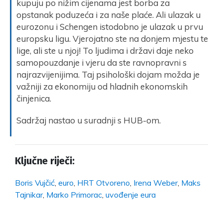
kupuju po nižim cijenama jest borba za
opstanak poduzeća i za naše plaće. Ali ulazak u
eurozonu i Schengen istodobno je ulazak u prvu
europsku ligu. Vjerojatno ste na donjem mjestu te
lige, ali ste u njoj! To ljudima i državi daje neko
samopouzdanje i vjeru da ste ravnopravni s
najrazvijenijima. Taj psihološki dojam možda je
važniji za ekonomiju od hladnih ekonomskih
činjenica.
Sadržaj nastao u suradnji s HUB-om.
Ključne riječi:
Boris Vujčić
,
euro
,
HRT Otvoreno
,
Irena Weber
,
Maks
Tajnikar
,
Marko Primorac
,
uvođenje eura