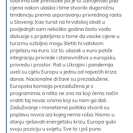
tolarima bile previsoke pa je to zahtijevalo pad
cijena nakon ulaska i time stvorilo dugoročnu
tendenciju prema usporavanju privrednog rasta
u Sloveniji. Kao turist na hrvatskoj obali u
posljednjih sam nekoliko godina često vodio
diskusije s prijateljima o tome da visoke cijene u
turizmu ozbiljno mogu štetiti hrvatskom
prijelazu na euro. Uz to, ulazak u euro potiče
integraciju privrede i stanovništva u europsku
privredu i prostor. Rat u Ukrajini i pandemija
uveli su cijelu Europu u jednu od najvećih kriza
danas. Nacionalne države su prezadužene,
Europska komisija prezadužena je s
programima, a nitko ne zna na koji ćemo način
vratiti taj novac onima koji su nam ga dali.
Zaduživanje i monetarna politika stvorili su
poplavu novca iza kojeg nema roba. Nismo u
stanju rješavati energetsku krizu, Europa gubi
svoju poziciju u svijetu. Sve to i još puno