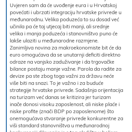
Uvjeren sam da će uvođenje eura i u Hrvatskoj
povećati i ubrzati integraciju hrvatske privrede u
međunarodnu. Velika poduzeća to su dosad već
učinila pa će taj utjecaj biti manji, ali srednje
velika i manja poduzeća i stanovništvo puno će
lakše ulaziti u međunarodne razmjene.
Zanimljiva novina za makroekonomiste bit će da
euro omogućava da se unutarnji deficiti direktno
odraze na vanjsko zaduživanje i da trgovačke
bilance postaju manje važne. Parola da radite za
devize pa ste zbog toga važni za državu neće
više biti na snazi. To je važno i za buduće
strategije hrvatske privrede. Sadašnja orijentacija
na turizam već danas se kritizira jer turizam
inače donosi visoku zaposlenost, ali niske plaće i
niske profite (znači BDP po zaposlenome) što
onemogućava stvaranje privrede konkurentne za
viši standard stanovništva u međunarodnoj