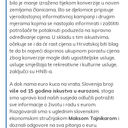
bilo je manje izraženo tijekom konverzije u novim
zemljama članicama, što se djelomice pripisuje
vjerodostojnoj informativnoj kampanji i drugim
mjerama kojima se nastojalo informirati i zaštititi
potrošače te potaknuti poduzeća na ispravno
određivanje cijena. U skladu s tim iskustvima,
očekuje se i da će rast cijena u Hrvatskoj biti blag
te da bi najveći doprinos ukupnom porastu cijena
zbog konverzije mogle dati ugostiteljske usluge,
usluge smještaja te rekreativne i kulturne usluge,
zaključci su HNB-a.
A dok nama euro kuca na vrata, Slovenija broji
više od 15 godina iskustva u eurozoni,
stoga
smo upravo kod naših susjeda odlučili potražiti
sve informacije o životu i radu s eurom.
Razgovarali smo s uglednim slovenskim
ekonomskim stručnjakom
Maksom Tajnikarom
i
doznali odgovore na sva pitanja o euru.