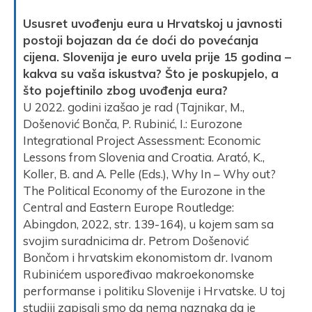
Ususret uvođenju eura u Hrvatskoj u javnosti
postoji bojazan da će doći do povećanja
cijena. Slovenija je euro uvela prije 15 godina –
kakva su vaša iskustva? Što je poskupjelo, a
što pojeftinilo zbog uvođenja eura?
U 2022. godini izašao je rad (Tajnikar, M.,
Došenović Bonča, P. Rubinić, I.: Eurozone
Integrational Project Assessment: Economic
Lessons from Slovenia and Croatia. Arató, K.,
Koller, B. and A. Pelle (Eds.), Why In – Why out?
The Political Economy of the Eurozone in the
Central and Eastern Europe Routledge:
Abingdon, 2022, str. 139-164), u kojem sam sa
svojim suradnicima dr. Petrom Došenović
Bončom i hrvatskim ekonomistom dr. Ivanom
Rubinićem uspoređivao makroekonomske
performanse i politiku Slovenije i Hrvatske. U toj
studiji zapisali smo da nema naznaka da je