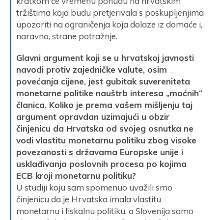
kratkom će vremenu ponudu na hrvatskim
tržištima koja budu pretjerivala s poskupljenjima
upozoriti na ograničenja koja dolaze iz domaće i,
naravno, strane potražnje.
Glavni argument koji se u hrvatskoj javnosti
navodi protiv zajedničke valute, osim
povećanja cijene, jest gubitak suvereniteta
monetarne politike nauštrb interesa „moćnih“
članica. Koliko je prema vašem mišljenju taj
argument opravdan uzimajući u obzir
činjenicu da Hrvatska od svojeg osnutka ne
vodi vlastitu monetarnu politiku zbog visoke
povezanosti s državama Europske unije i
usklađivanja poslovnih procesa po kojima
ECB kroji monetarnu politiku?
U studiji koju sam spomenuo uvažili smo
činjenicu da je Hrvatska imala vlastitu
monetarnu i fiskalnu politiku, a Slovenija samo