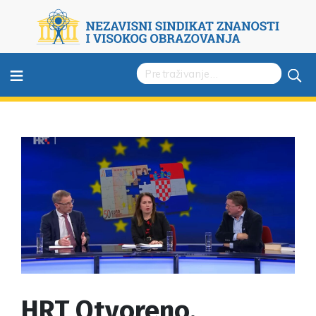
≡
HRT Otvoreno,