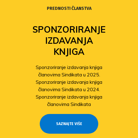
PREDNOSTI ČLANSTVA
FOND
SOLIDARNOSTI
Povećanje isplata iz Fonda
solidarnosti
Sindikat pomaže članovima
pogođenima potresom
Odobrene isplate pomoći članovima
stradalima u potresu
SAZNAJTE VIŠE