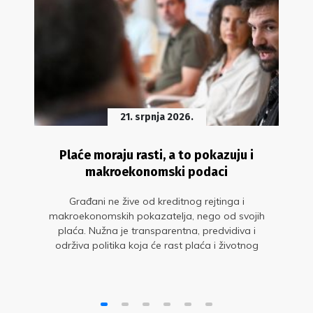
21. srpnja 2026.
Plaće moraju rasti, a to pokazuju i
makroekonomski podaci
Građani ne žive od kreditnog rejtinga i
makroekonomskih pokazatelja, nego od svojih
plaća. Nužna je transparentna, predvidiva i
održiva politika koja će rast plaća i životnog
standarda staviti u središte gospodarskog
razvoja. Glavne su to poruke s okruglog stola
„Sit gladnom ne vjeruje: zašto plaće moraju
rasti?“ u organizaciji Sindikata znanosti i