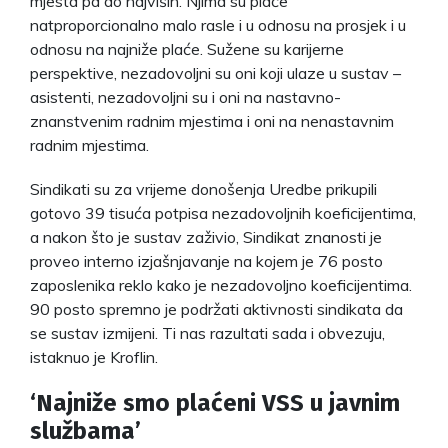
mjesta pa do najviših. Njima su plaće
natproporcionalno malo rasle i u odnosu na prosjek i u
odnosu na najniže plaće. Sužene su karijerne
perspektive, nezadovoljni su oni koji ulaze u sustav –
asistenti, nezadovoljni su i oni na nastavno-
znanstvenim radnim mjestima i oni na nenastavnim
radnim mjestima.
Sindikati su za vrijeme donošenja Uredbe prikupili
gotovo 39 tisuća potpisa nezadovoljnih koeficijentima,
a nakon što je sustav zaživio, Sindikat znanosti je
proveo interno izjašnjavanje na kojem je 76 posto
zaposlenika reklo kako je nezadovoljno koeficijentima.
90 posto spremno je podržati aktivnosti sindikata da
se sustav izmijeni. Ti nas razultati sada i obvezuju,
istaknuo je Kroflin.
‘Najniže smo plaćeni VSS u javnim
službama’