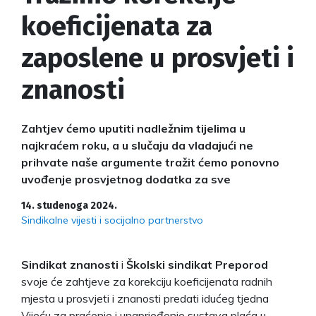
koeficijenata za
zaposlene u prosvjeti i
znanosti
Zahtjev ćemo uputiti nadležnim tijelima u
najkraćem roku, a u slučaju da vladajući ne
prihvate naše argumente tražit ćemo ponovno
uvođenje prosvjetnog dodatka za sve
14. studenoga 2024.
Sindikalne vijesti i socijalno partnerstvo
Sindikat znanosti
i
Školski sindikat Preporod
svoje će zahtjeve za korekciju koeficijenata radnih
mjesta u prosvjeti i znanosti predati idućeg tjedna
Vijeću za praćenje i unaprjeđenje sustava plaća u