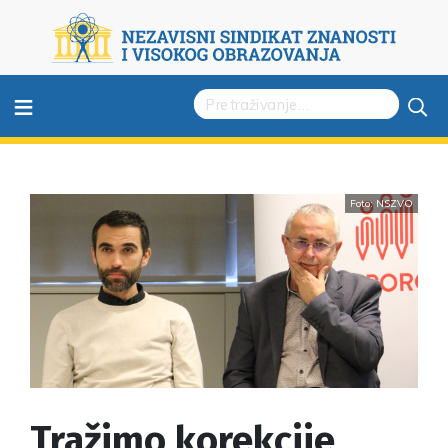
≡
Foto: NSZVO
Tražimo korekcije