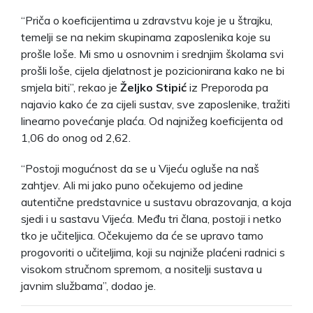
“Priča o koeficijentima u zdravstvu koje je u štrajku,
temelji se na nekim skupinama zaposlenika koje su
prošle loše. Mi smo u osnovnim i srednjim školama svi
prošli loše, cijela djelatnost je pozicionirana kako ne bi
smjela biti”, rekao je
Željko Stipić
iz Preporoda pa
najavio kako će za cijeli sustav, sve zaposlenike, tražiti
linearno povećanje plaća. Od najnižeg koeficijenta od
1,06 do onog od 2,62.
“Postoji mogućnost da se u Vijeću ogluše na naš
zahtjev. Ali mi jako puno očekujemo od jedine
autentične predstavnice u sustavu obrazovanja, a koja
sjedi i u sastavu Vijeća. Među tri člana, postoji i netko
tko je učiteljica. Očekujemo da će se upravo tamo
progovoriti o učiteljima, koji su najniže plaćeni radnici s
visokom stručnom spremom, a nositelji sustava u
javnim službama”, dodao je.