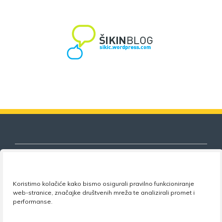
Koristimo kolačiće kako bismo osigurali pravilno funkcioniranje
Nezavisni sindikat znanosti i visokog
web-stranice, značajke društvenih mreža te analizirali promet i
obrazovanja
performanse.