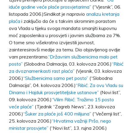
iduće godine veće plaće prosvjetarima”
(“Vjesnik”, 06.
listopada 2006.)Sindikat je napravio
analizu kretanja
plaća
i zaključio da će s takvim skromnim porastom
ova Vlada u tijeku svoga mandata smanjiti kupovnu
moć zaposlenika u prosvjeti i javnim službama za 7%.
O tome smo višekratno izvijestili javnost,
zainteresiravši medije za temu. Dio objavljenog ovdje
vam prezentiramo.
“Državnim službenicima malo pet
posto”
(Slobodna Dalmacija, 03. kolovoza 2006.)
“Ribić
za dvoznamenkasti rast plaća”
(Vjesnik, 03. kolovoza
2006.)
“Službenicima samo pet posto”
(“Slobodna
Dalmacija”, 04. kolovoza 2006.)
“Ribić: Za ovu Vladu su
Dinamo i Hajduk prosvjetiteljske ustanove”
(Novi list”,
09. kolovoza 2006.)
“Vilim Ribić: Tražimo 15 posto
veće plaće”
(Tjednik “Zagreb News”, 23. kolovoza
2006.)
“Šuker za plaće još 400 milijuna”
(“Večernji list”,
25. kolovoza 2006.)
“Hrvatima važniji Pršo, nego
ministar prosvjete”
(“Novi list”, 13. rujna 2006.)