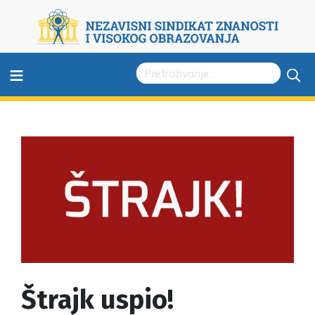
≡
Štrajk uspio!