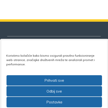
Koristimo kolačiće kako bismo osigurali pravilno funkcioniranje
Nezavisni sindikat znanosti i visokog
web-stranice, značajke društvenih mreža te analizirali promet i
obrazovanja
performanse.
Adresa:
Florijana Andrašeca 18A / VI kat
• 10 000
Zagreb •
Tel:
+385 1 4847 337
•
Email:
uprava@nsz.hr
Prihvati sve
•
Facebook:
NSZVO
Odbij sve
Postavke