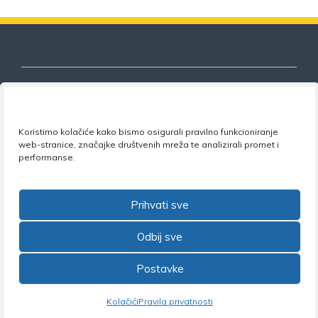
Nezavisni sindikat znanosti i visokog
Koristimo kolačiće kako bismo osigurali pravilno funkcioniranje
obrazovanja
web-stranice, značajke društvenih mreža te analizirali promet i
performanse.
Adresa:
Florijana Andrašeca 18A / VI kat
• 10 000
Zagreb •
Tel:
+385 1 4847 337
•
Email:
uprava@nsz.hr
•
Facebook:
NSZVO
Prihvati sve
Odbij sve
Postavke
©2026 Nezavisni sindikat znanosti i visokog obrazovanja
Kolačići
Pravila privatnosti