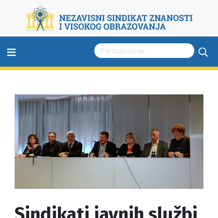
≡
Sindikati javnih službi