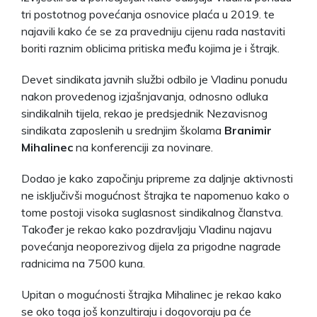
tri postotnog povećanja osnovice plaća u 2019. te
najavili kako će se za pravedniju cijenu rada nastaviti
boriti raznim oblicima pritiska među kojima je i štrajk.
Devet sindikata javnih službi odbilo je Vladinu ponudu
nakon provedenog izjašnjavanja, odnosno odluka
sindikalnih tijela, rekao je predsjednik Nezavisnog
sindikata zaposlenih u srednjim školama
Branimir
Mihalinec
na konferenciji za novinare.
Dodao je kako započinju pripreme za daljnje aktivnosti
ne isključivši mogućnost štrajka te napomenuo kako o
tome postoji visoka suglasnost sindikalnog članstva.
Također je rekao kako pozdravljaju Vladinu najavu
povećanja neoporezivog dijela za prigodne nagrade
radnicima na 7500 kuna.
Upitan o mogućnosti štrajka Mihalinec je rekao kako
se oko toga još konzultiraju i dogovoraju pa će