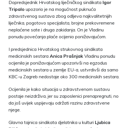
Dopredsjednik Hrvatskog liječničkog sindikata
Igor
Tripalo
upozorio je na mogućnost puknuća
zdravstvenog sustava zbog odljeva najkvalitetnijih
liječnika, pogotovo specijalista, brojne prekovremene
neplaćene sate i druga zakidanja. On je Vladinu
ponudu povećanja plaće ocijenio ponižavajućom.
I predsjednica Hrvatskog strukovnog sindikata
medicinskih sestara
Anica Prašnjak
Vladinu ponudu
ocijenila je ponižavajućom upozorivši na egzodus
medicinskih sestara u zemlje EU-a, ustvrdivši da samo
KBC-u Zagreb nedostaje oko 300 medicinskih sestara.
Ocijenila je kako situacija u zdravstvenom sustavu
postaje neizdrživa, jer su zaposlenici prenapregnuti, no
da još uvijek uspijevaju održati razinu zdravstvene
njege.
Glavna tajnica sindikata djelatnika u kulturi
Ljubica