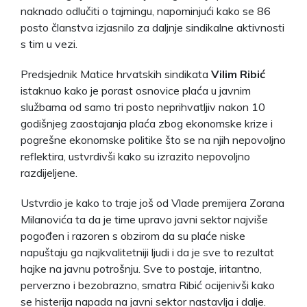
naknado odlučiti o tajmingu, napominjući kako se 86
posto članstva izjasnilo za daljnje sindikalne aktivnosti
s tim u vezi.
Predsjednik Matice hrvatskih sindikata
Vilim Ribić
istaknuo kako je porast osnovice plaća u javnim
službama od samo tri posto neprihvatljiv nakon 10
godišnjeg zaostajanja plaća zbog ekonomske krize i
pogrešne ekonomske politike što se na njih nepovoljno
reflektira, ustvrdivši kako su izrazito nepovoljno
razdijeljene.
Ustvrdio je kako to traje još od Vlade premijera Zorana
Milanovića ta da je time upravo javni sektor najviše
pogođen i razoren s obzirom da su plaće niske
napuštaju ga najkvalitetniji ljudi i da je sve to rezultat
hajke na javnu potrošnju. Sve to postaje, iritantno,
perverzno i bezobrazno, smatra Ribić ocijenivši kako
se histerija napada na javni sektor nastavlja i dalje.