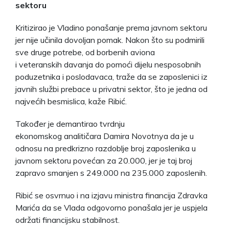
sektoru
Kritizirao je Vladino ponašanje prema javnom sektoru
jer nije učinila dovoljan pomak. Nakon što su podmirili
sve druge potrebe, od borbenih aviona
i veteranskih davanja do pomoći dijelu nesposobnih
poduzetnika i poslodavaca, traže da se zaposlenici iz
javnih službi prebace u privatni sektor, što je jedna od
najvećih besmislica, kaže Ribić.
Također je demantirao tvrdnju
ekonomskog analitičara Damira Novotnya da je u
odnosu na predkrizno razdoblje broj zaposlenika u
javnom sektoru povećan za 20.000, jer je taj broj
zapravo smanjen s 249.000 na 235.000 zaposlenih.
Ribić se osvrnuo i na izjavu ministra financija Zdravka
Marića da se Vlada odgovorno ponašala jer je uspjela
održati financijsku stabilnost.