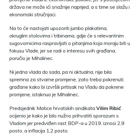
država ne može ići snažnije naprijed, a s time se slažu i
ekonomski stručnjaci.
Na to će nastojati upozoriti jumbo plakatima,
okruglim stolovima i tribinama, gdje će s relevantnim
sugovornicima raspravljati o pitanjima koja moraju biti u
fokusu Vlade, jer se radi o interesu svih građana,
poručio je Mihalinec.
Ni jedna vlada do sada, pa ni aktualna, nije bila
spremna za stvarne promjene, zato treba pokrenuti
građane kako bi izvršili pritisak na Vladu da pokrene
promjene, istaknuo je Mihalinec.
Predsjednik Matice hrvatskih sindikata
Vilim Ribić
ocijenio je kako je bilo nužno prihvatiti sporazum s
Vladom jer predviđen rast BDP-a u 2019. iznosi 2,9
posto, a inflacija 1,2 posto.