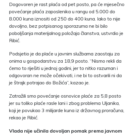
Dogovoren je rast plaća od pet posto, pa će mjesečno
povećanje plaća zaposlenika u rangu od 5.000 do
8.000 kuna iznositi od 250 do 400 kuna. Iako to nije
dovoljno, bez potpisanog sporazuma ne bi bilo
poboljšanja materijalnog položaja članstva, ustvrdio je
Ribić.
Podsjetio je da plaće u javnim službama zaostaju za
onima u gospodarstvu za 18,9 posto. “Nismo rekli da
ćemo to riješiti u jednoj godini, jer to nitko razuman i
odgovoran ne može očekivati, i ne bi to ostvarili ni da
je štrajk potrajao do Božića”, kazao je.
Zatražili smo povećanje osnovice plaće za 5,8 posto
jer su toliko plaće rasle lani i zbog problema Uljanika,
koji je povukao 3 milijarde kuna iz državnog proračuna,
rekao je Ribić.
Vlada nije učinila dovoljan pomak prema javnom