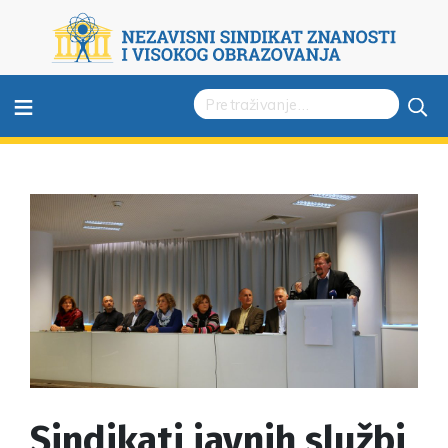
≡
Sindikati javnih službi