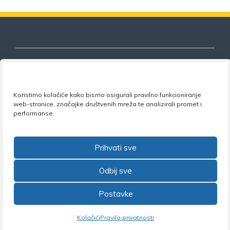
Nezavisni sindikat znanosti i visokog
Koristimo kolačiće kako bismo osigurali pravilno funkcioniranje
obrazovanja
web-stranice, značajke društvenih mreža te analizirali promet i
performanse.
Adresa:
Florijana Andrašeca 18A / VI kat
• 10 000
Zagreb •
Tel:
+385 1 4847 337
•
Email:
uprava@nsz.hr
•
Facebook:
NSZVO
Prihvati sve
Odbij sve
Postavke
©2026 Nezavisni sindikat znanosti i visokog obrazovanja
Kolačići
Pravila privatnosti