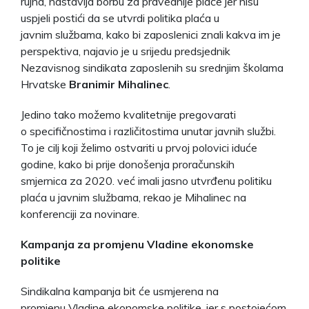
rujna, nastavlja borbu za pravednije plaće jer nisu
uspjeli postići da se utvrdi politika plaća u
javnim službama, kako bi zaposlenici znali kakva im je
perspektiva, najavio je u srijedu predsjednik
Nezavisnog sindikata zaposlenih su srednjim školama
Hrvatske
Branimir Mihalinec
.
Jedino tako možemo kvalitetnije pregovarati
o specifičnostima i različitostima unutar javnih službi.
To je cilj koji želimo ostvariti u prvoj polovici iduće
godine, kako bi prije donošenja proračunskih
smjernica za 2020. već imali jasno utvrđenu politiku
plaća u javnim službama, rekao je Mihalinec na
konferenciji za novinare.
Kampanja za promjenu Vladine ekonomske
politike
Sindikalna kampanja bit će usmjerena na
promjenu Vladine ekonomske politike, jer s postojećom