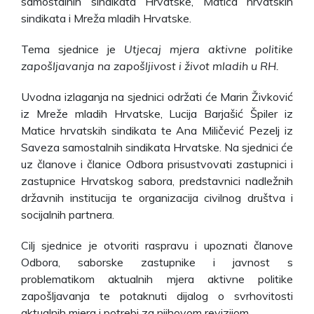
samostalnih sindikata Hrvatske, Matica hrvatskih
sindikata i Mreža mladih Hrvatske.
Tema sjednice je
Utjecaj mjera aktivne politike
zapošljavanja na zapošljivost i život mladih u RH.
Uvodna izlaganja na sjednici održati će Marin Živković
iz Mreže mladih Hrvatske, Lucija Barjašić Špiler iz
Matice hrvatskih sindikata te Ana Miličević Pezelj iz
Saveza samostalnih sindikata Hrvatske. Na sjednici će
uz članove i članice Odbora prisustvovati zastupnici i
zastupnice Hrvatskog sabora, predstavnici nadležnih
državnih institucija te organizacija civilnog društva i
socijalnih partnera.
Cilj sjednice je otvoriti raspravu i upoznati članove
Odbora, saborske zastupnike i javnost s
problematikom aktualnih mjera aktivne politike
zapošljavanja te potaknuti dijalog o svrhovitosti
aktualnih mjera i potrebi za njihovom revizijom.