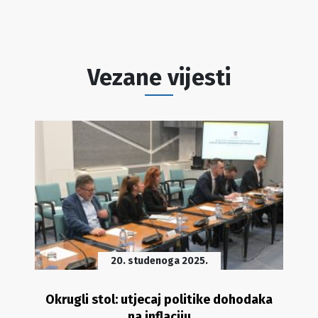
Vezane vijesti
20. studenoga 2025.
Okrugli stol: utjecaj politike dohodaka
na inflaciju