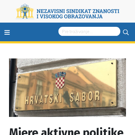
≡
Mjere aktivne politike