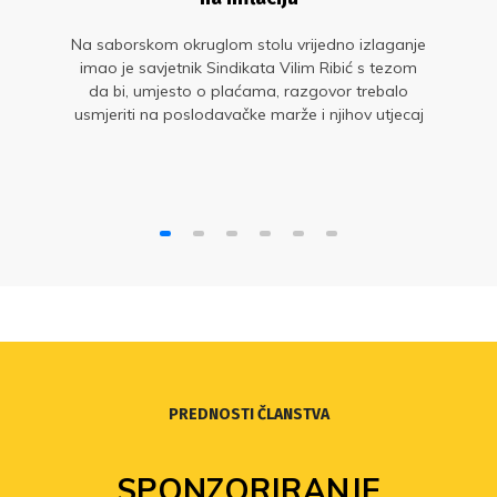
Na saborskom okruglom stolu vrijedno izlaganje
imao je savjetnik Sindikata Vilim Ribić s tezom
da bi, umjesto o plaćama, razgovor trebalo
usmjeriti na poslodavačke marže i njihov utjecaj
na kretanje cijena
PREDNOSTI ČLANSTVA
SPONZORIRANJE