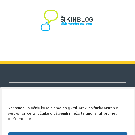
Koristimo kolačiće kako bismo osigurali pravilno funkcioniranje
Nezavisni sindikat znanosti i visokog
web-stranice, značajke društvenih mreža te analizirali promet i
obrazovanja
performanse.
Adresa:
Florijana Andrašeca 18A / VI kat
• 10 000