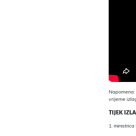
Napomena: z
vrijeme izla
TIJEK IZL
1. ministric