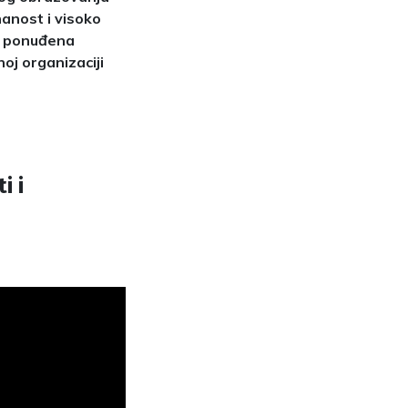
nanost i visoko
u ponuđena
oj organizaciji
i i