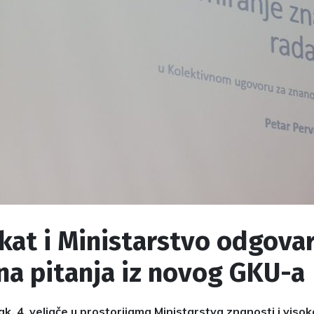
kat i Ministarstvo odgovar
na pitanja iz novog GKU-a
ak, 4. veljače u prostorijama Ministarstva znanosti i vis