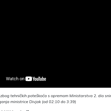
bog tehničkih poteškoća s opremom Ministarstva 2. dio sn
ganja ministrice Divjak (od 02:10 do 3:39)