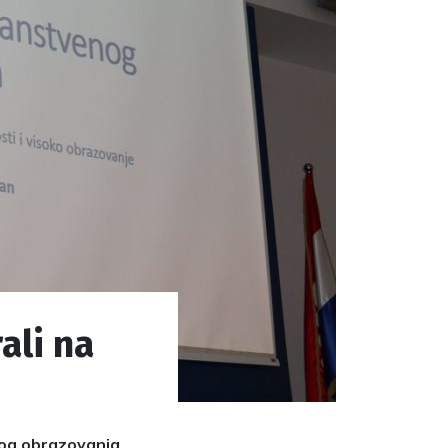
ali na
okog obrazovanja