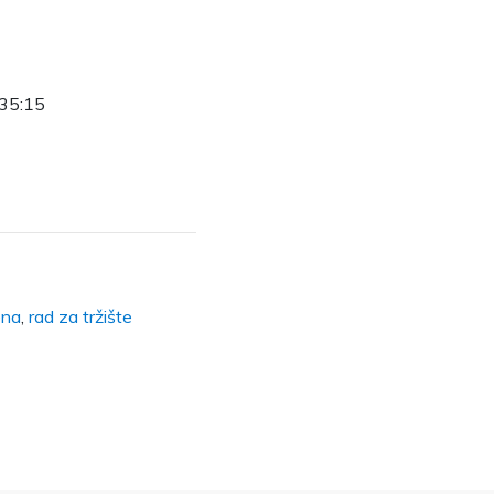
d 35:15
ena
,
rad za tržište