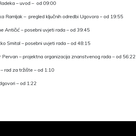
r Radeka – uvod – od 09:00
nka Ramljak – pregled ključnih odredbi Ugovora – od 19:55
me Antičić – posebni uvjeti rada – od 39:45
rtko Smital – posebni uvjeti rada – od 48:15
ar Pervan – projektna organizacija znanstvenog rada – od 56:22
ć – rad za tržište – od 1:10
odgovori – od 1:22