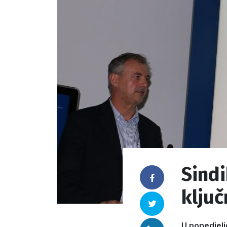
Sindi
Facebook
ključ
Twitter
U ponedjelj