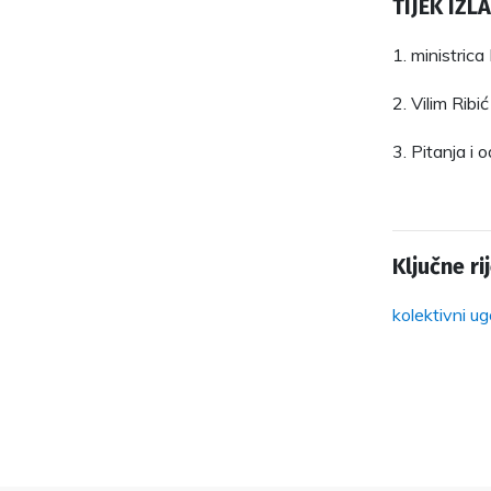
TIJEK IZL
1. ministric
2. Vilim Ribi
3. Pitanja i 
Ključne rij
kolektivni u