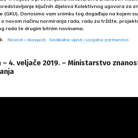
predstavljanje ključnih dijelova Kolektivnog ugovora za z
e (GKU). Donosimo vam snimku tog događaja na kojem s
 o novom načinu normiranja rada, radu za tržište, projektn
g rada te drugim bitnim novinama.
Novosti i obavijesti
Sindikalne vijesti i socijalno partnerstvo
9.
 – 4. veljače 2019. – Ministarstvo znanost
anja