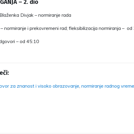
AGANJA – 2. dio
a Blaženka Divjak – normiranje rada
ć – normiranje i prekovremeni rad; fleksibilizacija normiranja – o
odgovori – od 45:10
eči:
govor za znanost i visoko obrazovanje
,
normiranje radnog vrem