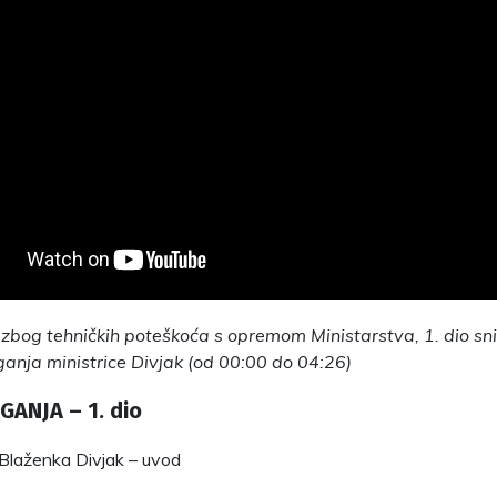
bog tehničkih poteškoća s opremom Ministarstva, 1. dio s
ganja ministrice Divjak (od 00:00 do 04:26)
AGANJA – 1. dio
a Blaženka Divjak – uvod