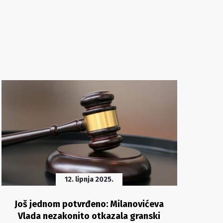
12. lipnja 2025.
Još jednom potvrđeno: Milanovićeva
Vi
Vlada nezakonito otkazala granski