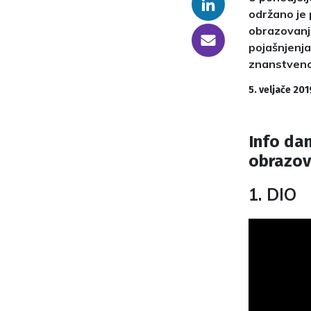
Linkedin
održano je 
obrazovanj
someone@yoursite.com
pojašnjenja
znanstveno
5. veljače 201
Info dan
obrazov
1. DIO