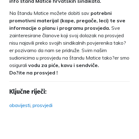
info štand Matice hrvatskih sindikata.
Na štandu Matice možete dobiti sav
potrebni
promotivni materijal (kape, pregače, leci) te sve
informacije o planu i programu prosvjeda.
Sve
zainteresirane članove koji svoj dolazak na prosvjed
nisu najavili preko svojih sindikalnih povjerenika tako?
er pozivamo da nam se pridruže. Svim našim
sudionicima u prosvjedu na štandu Matice tako?er smo
osigurali
vodu za piće, kavu i sendviče.
Do?ite na prosvjed !
Ključne riječi:
obavijesti
,
prosvjedi