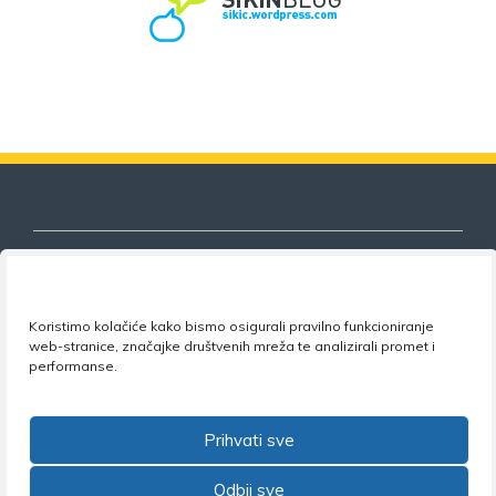
Koristimo kolačiće kako bismo osigurali pravilno funkcioniranje
Nezavisni sindikat znanosti i visokog
web-stranice, značajke društvenih mreža te analizirali promet i
obrazovanja
performanse.
Adresa:
Florijana Andrašeca 18A / VI kat
• 10 000
Zagreb •
Tel:
+385 1 4847 337
•
Email:
uprava@nsz.hr
Prihvati sve
•
Facebook:
NSZVO
Odbij sve