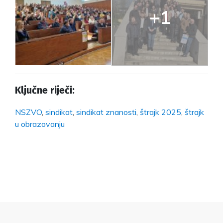
+1
Ključne riječi:
NSZVO
,
sindikat
,
sindikat znanosti
,
štrajk 2025
,
štrajk
u obrazovanju