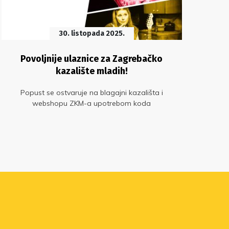
30. listopada 2025.
Povoljnije ulaznice za Zagrebačko
P
kazalište mladih!
Popust se ostvaruje na blagajni kazališta i
Osvj
webshopu ZKM-a upotrebom koda