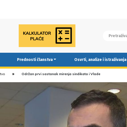
Prednosti članstva
Osvrti, analize i istraživanja
stvo
Održan prvi sastanak mirenja sindikata i Vlade