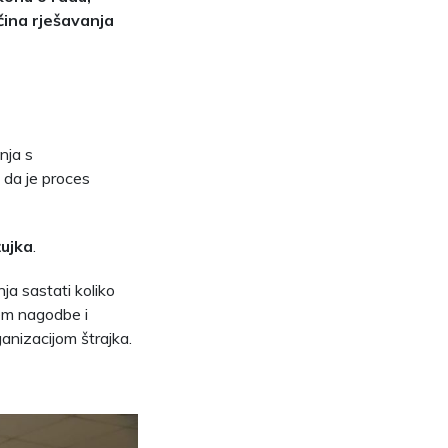
ina rješavanja
nja s
 da je proces
žujka
.
ja sastati koliko
jem nagodbe i
anizacijom štrajka.