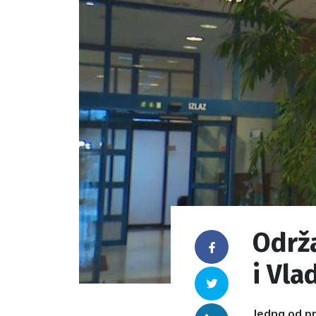
Održa
Facebook
i Vla
Twitter
Jedna od pr