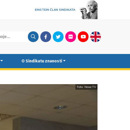
EINSTEIN ČLAN SINDIKATA
Facebook
Twitter
Flickr
Youtube
English
O Sindikatu znanosti
Foto: Nova TV