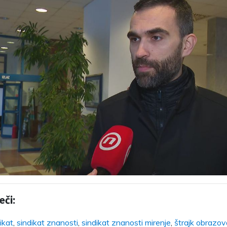
eči:
ikat
,
sindikat znanosti
,
sindikat znanosti mirenje
,
štrajk obrazov