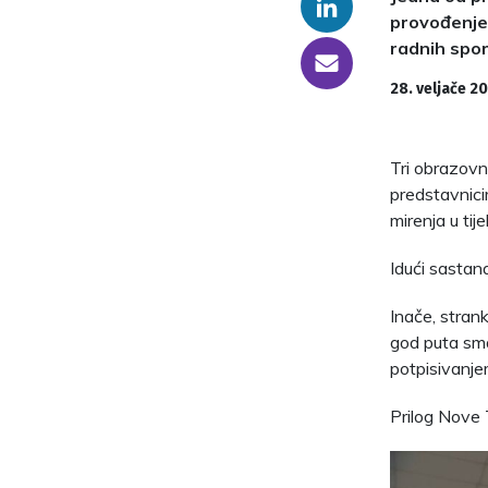
Linkedin
provođenje 
radnih spo
someone@yoursite.com
28. veljače 2
Tri obrazovn
predstavnici
mirenja u tij
Idući sastan
Inače, strank
god puta sma
potpisivanje
Prilog Nove 