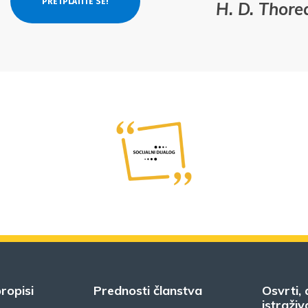
H. D. Thor
ropisi
Prednosti članstva
Osvrti, 
istraživ