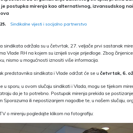
je postupka mirenja kao alternativnog, izvansudskog nač
rova
Sindikalne vijesti i socijalno partnerstvo
025.
a sindikata održala su u četvrtak, 27. veljače prvi sastanak mire
ma Vlade RH na kojem su iznijeli svoje prijedloge. Zbog činjenice
eku, nismo u mogućnosti iznositi više informacija.
ak predstavnika sindikata i Vlade održat će se u
četvrtak, 6. o
e u sporu, u ovom slučaju sindikati i Vlada, mogu se tijekom miren
traju da je to potrebno. Postupak mirenja prekida se postizan
m Sporazuma ili nepostizanjem nagodbe te, u našem slučaju, org
TV o mirenju pogledajte klikom na fotografiju: