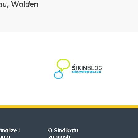
eau, Walden
analize i
O Sindikatu
anja
znanosti