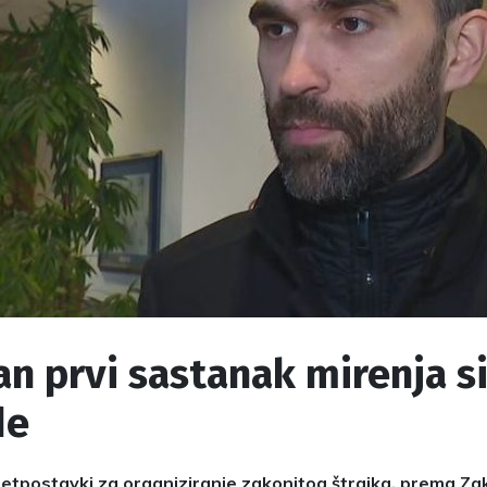
n prvi sastanak mirenja s
de
etpostavki za organiziranje zakonitog štrajka, prema Za