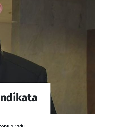
indikata
konu o radu,