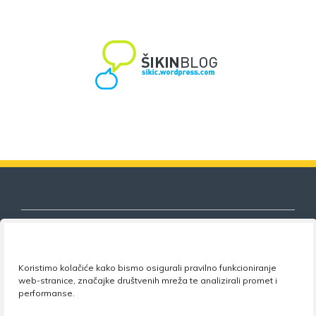
Koristimo kolačiće kako bismo osigurali pravilno funkcioniranje
Nezavisni sindikat znanosti i visokog
web-stranice, značajke društvenih mreža te analizirali promet i
obrazovanja
performanse.