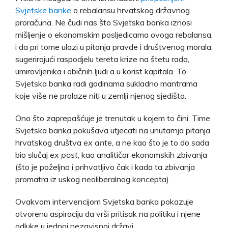
Svjetske banke
o rebalansu hrvatskog državnog
proračuna. Ne čudi nas što Svjetska banka iznosi
mišljenje o ekonomskim posljedicama ovoga rebalansa,
i da pri tome ulazi u pitanja pravde i društvenog morala,
sugerirajući raspodjelu tereta krize na štetu rada,
umirovljenika i običnih ljudi a u korist kapitala. To
Svjetska banka radi godinama sukladno mantrama
koje više ne prolaze niti u zemlji njenog sjedišta.
Ono što zaprepašćuje je trenutak u kojem to čini. Time
Svjetska banka pokušava utjecati na unutarnja pitanja
hrvatskog društva
ex ante
, a ne kao što je to do sada
bio slučaj
ex post
, kao analitičar ekonomskih zbivanja
(što je poželjno i prihvatljivo čak i kada ta zbivanja
promatra iz uskog neoliberalnog koncepta).
Ovakvom intervencijom Svjetska banka pokazuje
otvorenu aspiraciju da vrši pritisak na politiku i njene
odluke u jednoj nezavisnoj državi.