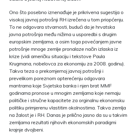
Ono što posebno iznenađuje je prikrivena sugestija o
visokoj javnoj potrošnji RH izrečena u tom priopćenju.
To ne odgovara stvarnosti, budući da je hrvatska
javna potrošnja među nižima u usporedbi s drugim
europskim zemljama, a osim toga povećanjem javne
potrošnje mnoge zemlje pronalaze način izlaska iz
krize (vidi američku situaciju i tekstove Paula
Krugmana, nobelovca za ekonomiju za 2008. godinu).
Takva teza o prekomjernoj javnoj potrošnji i
prevelikom poreznom opterećenju odgovara
mantrama koje Svjetska banka i njen brat MMF
godinama pronose u mnogim zemljama koje nemaju
političke i stručne kapacitete za orginalnu ekonomsku
politiku primjerenu vlastitim okolnostima. Takva zemlja
na žalost je i RH. Danas je prilično jasno da su u takvim
zemljama rezultati njihovih ekonomskih paradigmi
krajnje dvojbeni.