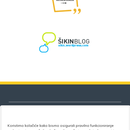
Koristimo kolačiće kako bismo osigurali pravilno funkcioniranje
Nezavisni sindikat znanosti i visokog