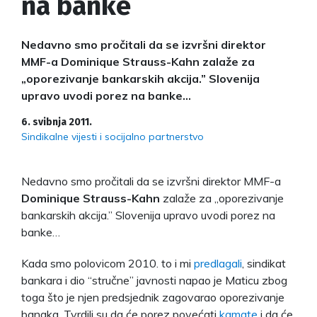
na banke
Nedavno smo pročitali da se izvršni direktor
MMF-a Dominique Strauss-Kahn zalaže za
„oporezivanje bankarskih akcija.” Slovenija
upravo uvodi porez na banke…
6. svibnja 2011.
Sindikalne vijesti i socijalno partnerstvo
Nedavno smo pročitali da se izvršni direktor MMF-a
Dominique Strauss-Kahn
zalaže za „oporezivanje
bankarskih akcija.” Slovenija upravo uvodi porez na
banke…
Kada smo polovicom 2010. to i mi
predlagali
, sindikat
bankara i dio “stručne” javnosti napao je Maticu zbog
toga što je njen predsjednik zagovarao oporezivanje
banaka. Tvrdili su da će porez povećati
kamate
i da će