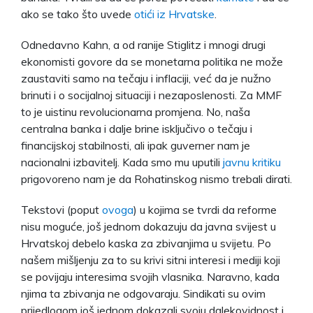
ako se tako što uvede
otići iz Hrvatske
.
Odnedavno Kahn, a od ranije Stiglitz i mnogi drugi
ekonomisti govore da se monetarna politika ne može
zaustaviti samo na tečaju i inflaciji, već da je nužno
brinuti i o socijalnoj situaciji i nezaposlenosti. Za MMF
to je uistinu revolucionarna promjena. No, naša
centralna banka i dalje brine isključivo o tečaju i
financijskoj stabilnosti, ali ipak guverner nam je
nacionalni izbavitelj. Kada smo mu uputili
javnu kritiku
prigovoreno nam je da Rohatinskog nismo trebali dirati.
Tekstovi (poput
ovoga
) u kojima se tvrdi da reforme
nisu moguće, još jednom dokazuju da javna svijest u
Hrvatskoj debelo kaska za zbivanjima u svijetu. Po
našem mišljenju za to su krivi sitni interesi i mediji koji
se povijaju interesima svojih vlasnika. Naravno, kada
njima ta zbivanja ne odgovaraju. Sindikati su ovim
prijedlogom još jednom dokazali svoju dalekovidnost i