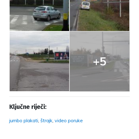
+5
Ključne riječi:
jumbo plakati
,
štrajk
,
video poruke