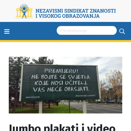
≡
Jumbo plakati i video