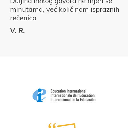
Duljina nekog govora ne mjeri se
minutama, već količinom ispraznih
rečenica
V. R.