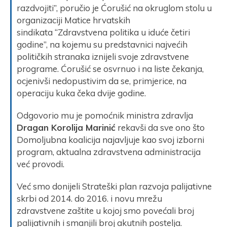
razdvojiti”, poručio je Ćorušić na okruglom stolu u
organizaciji Matice hrvatskih
sindikata “Zdravstvena politika u iduće četiri
godine”, na kojemu su predstavnici najvećih
političkih stranaka iznijeli svoje zdravstvene
programe. Ćorušić se osvrnuo i na liste čekanja,
ocjenivši nedopustivim da se, primjerice, na
operaciju kuka čeka dvije godine.
Odgovorio mu je pomoćnik ministra zdravlja
Dragan Korolija Marinić
rekavši da sve ono što
Domoljubna koalicija najavljuje kao svoj izborni
program, aktualna zdravstvena administracija
već provodi.
Već smo donijeli Strateški plan razvoja palijativne
skrbi od 2014. do 2016. i novu mrežu
zdravstvene zaštite u kojoj smo povećali broj
palijativnih i smanjili broj akutnih postelja.