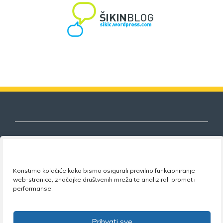
Nezavisni sindikat znanosti i visokog
Koristimo kolačiće kako bismo osigurali pravilno funkcioniranje
obrazovanja
web-stranice, značajke društvenih mreža te analizirali promet i
performanse.
Adresa:
Florijana Andrašeca 18A / VI kat
• 10 000
Zagreb •
Tel:
+385 1 4847 337
•
Email:
uprava@nsz.hr
•
Facebook:
NSZVO
Prihvati sve