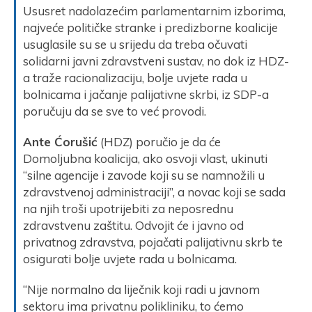
Ususret nadolazećim parlamentarnim izborima,
najveće političke stranke i predizborne koalicije
usuglasile su se u srijedu da treba očuvati
solidarni javni zdravstveni sustav, no dok iz HDZ-
a traže racionalizaciju, bolje uvjete rada u
bolnicama i jačanje palijativne skrbi, iz SDP-a
poručuju da se sve to već provodi.
Ante Ćorušić
(HDZ) poručio je da će
Domoljubna koalicija, ako osvoji vlast, ukinuti
“silne agencije i zavode koji su se namnožili u
zdravstvenoj administraciji”, a novac koji se sada
na njih troši upotrijebiti za neposrednu
zdravstvenu zaštitu. Odvojit će i javno od
privatnog zdravstva, pojačati palijativnu skrb te
osigurati bolje uvjete rada u bolnicama.
“Nije normalno da liječnik koji radi u javnom
sektoru ima privatnu polikliniku, to ćemo