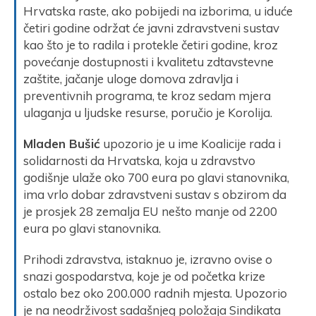
Hrvatska raste, ako pobijedi na izborima, u iduće
četiri godine održat će javni zdravstveni sustav
kao što je to radila i protekle četiri godine, kroz
povećanje dostupnosti i kvalitetu zdtavstevne
zaštite, jačanje uloge domova zdravlja i
preventivnih programa, te kroz sedam mjera
ulaganja u ljudske resurse, poručio je Korolija.
Mladen Bušić
upozorio je u ime Koalicije rada i
solidarnosti da Hrvatska, koja u zdravstvo
godišnje ulaže oko 700 eura po glavi stanovnika,
ima vrlo dobar zdravstveni sustav s obzirom da
je prosjek 28 zemalja EU nešto manje od 2200
eura po glavi stanovnika.
Prihodi zdravstva, istaknuo je, izravno ovise o
snazi gospodarstva, koje je od početka krize
ostalo bez oko 200.000 radnih mjesta. Upozorio
je na neodrživost sadašnjeg položaja Sindikata