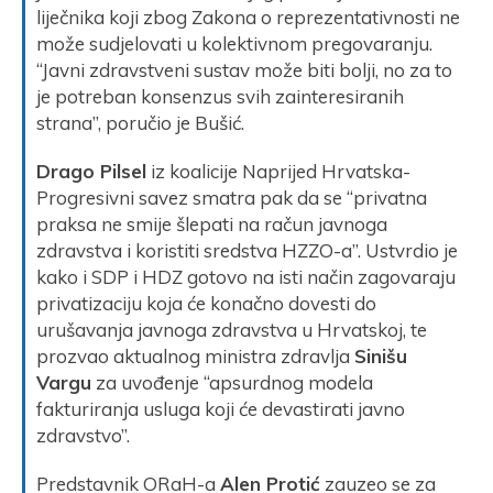
liječnika koji zbog Zakona o reprezentativnosti ne
može sudjelovati u kolektivnom pregovaranju.
“Javni zdravstveni sustav može biti bolji, no za to
je potreban konsenzus svih zainteresiranih
strana”, poručio je Bušić.
Drago Pilsel
iz koalicije Naprijed Hrvatska-
Progresivni savez smatra pak da se “privatna
praksa ne smije šlepati na račun javnoga
zdravstva i koristiti sredstva HZZO-a”. Ustvrdio je
kako i SDP i HDZ gotovo na isti način zagovaraju
privatizaciju koja će konačno dovesti do
urušavanja javnoga zdravstva u Hrvatskoj, te
prozvao aktualnog ministra zdravlja
Sinišu
Vargu
za uvođenje “apsurdnog modela
fakturiranja usluga koji će devastirati javno
zdravstvo”.
Predstavnik ORaH-a
Alen Protić
zauzeo se za