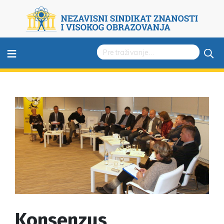
≡
Konsenzus