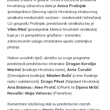
hrvatskog zdravstva dala je
Anica Prašnjak
(predsjednica Glavnog vijeća Hrvatskog strukovnog
sindikata medicinskih sestara – medicinskih tehničara).
Uz gospođu Prašnjak, predstavnik sindikata bio je
Vilim Ribić
(predsjednik Matice hrvatskih sindikata)
koje je i iz perspektive građana – korisnika
zdravstvenih usluga strankama uputio zanimljiva
pitanja.
Nakon uvodnih riječi, ukratko su svoje programe
predstavili predstavnici stranaka:
Dragan Korolija
Marinić
(koalicija Hrvatska raste),
Ante Ćorušić
(Domoljubna koalicija),
Mladen Bušić
(u ime Koalicije
rada i solidarnosti),
Drago Pilsel
(Naprijed Hrvatska),
Ana Bobinac
i
Alen Protić
(ORaH) te
Dijana Mršić
Novački
i
Maja Vehovec
(Pametno).
Komentare izloženog dali su predstavnici raznih
udruga u zdravstvu:
Marijo Drlje
(predsjednik Udruge