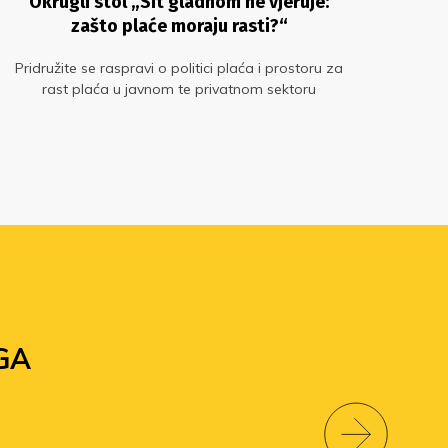
Okrugli stol „Sit gladnom ne vjeruje:
S
zašto plaće moraju rasti?“
Pridružite se raspravi o politici plaća i prostoru za
Si
rast plaća u javnom te privatnom sektoru
pr
g
za
sred
GA