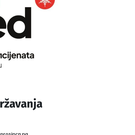
ržavanja
 prosinca na