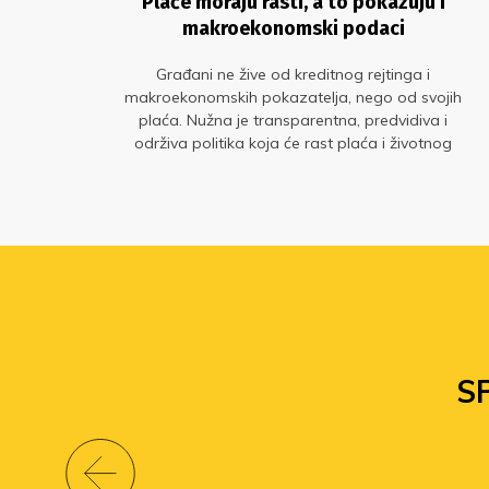
Plaće moraju rasti, a to pokazuju i
makroekonomski podaci
“ -
Građani ne žive od kreditnog rejtinga i
2026.
makroekonomskih pokazatelja, nego od svojih
plaća. Nužna je transparentna, predvidiva i
održiva politika koja će rast plaća i životnog
standarda staviti u središte gospodarskog
razvoja. Glavne su to poruke s okruglog stola „Sit
gladnom ne vjeruje: zašto plaće moraju rasti?“ u
organizaciji Sindikata znanosti i Sindikata
Preporod.
S