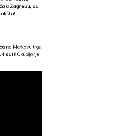
ića u Zagrebu, od
zališta!
ca
na Markovu trgu
14 sati
! Okupljanje