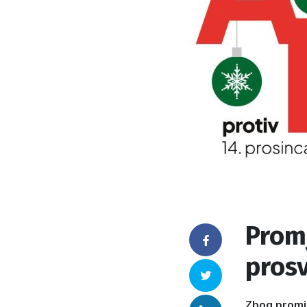
Promj
Facebook
prosv
Twitter
Zbog promje