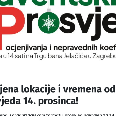
ena lokacije i vremena od
jeda 14. prosinca!
na u organizacijskom formatu, prosvjed najavljen za 14.