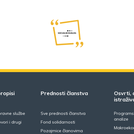
ropisi
Prednosti članstva
Osvrti, 
istraživ
pravne službe
Sve prednosti članstva
Programsk
analize
vori i drugi
Fond solidarnosti
Makroeko
Pozajmice članovima