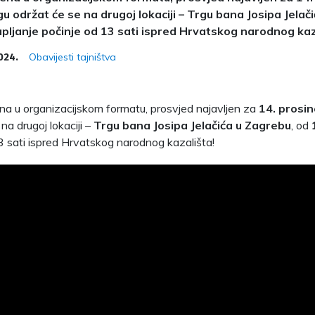
u održat će se na drugoj lokaciji – Trgu bana Josipa Jelač
upljanje počinje od 13 sati ispred Hrvatskog narodnog ka
Obavijesti tajništva
024.
a u organizacijskom formatu, prosvjed najavljen za
14. prosin
na drugoj lokaciji –
Trgu bana Josipa Jelačića u Zagrebu
, od
3 sati ispred Hrvatskog narodnog kazališta!