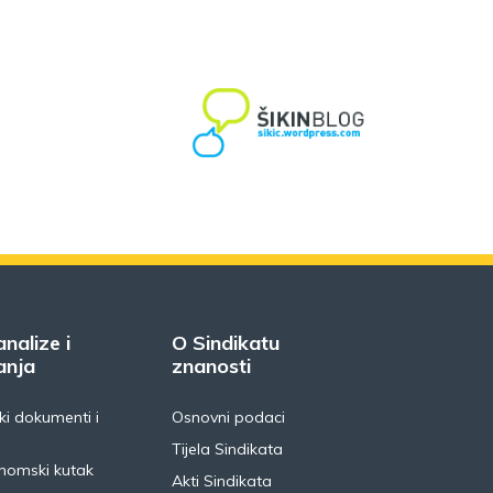
analize i
O Sindikatu
anja
znanosti
i dokumenti i
Osnovni podaci
Tijela Sindikata
nomski kutak
Akti Sindikata