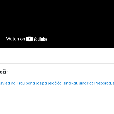
eči:
svjed na Trgu bana Josipa Jelačića
,
sindikat
,
sindikat Preporod
,