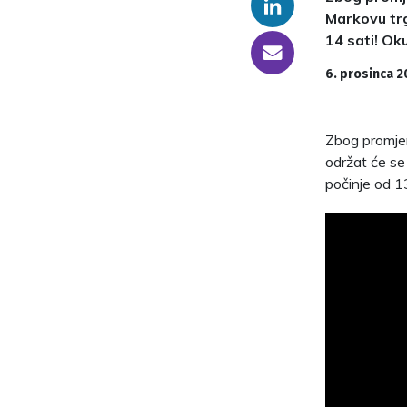
Linkedin
Markovu trg
14 sati! Ok
someone@yoursite.com
6. prosinca 2
Zbog promjen
održat će se 
počinje od 1