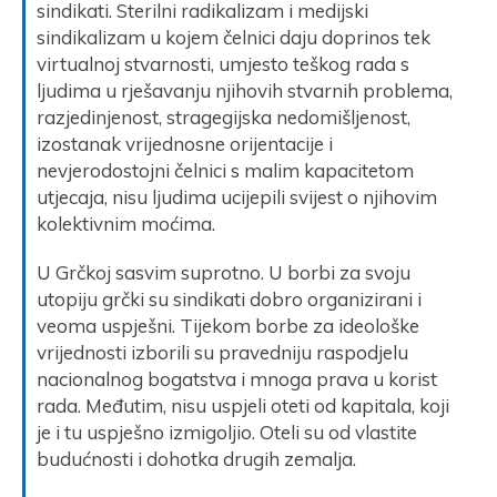
sindikati. Sterilni radikalizam i medijski
sindikalizam u kojem čelnici daju doprinos tek
virtualnoj stvarnosti, umjesto teškog rada s
ljudima u rješavanju njihovih stvarnih problema,
razjedinjenost, stragegijska nedomišljenost,
izostanak vrijednosne orijentacije i
nevjerodostojni čelnici s malim kapacitetom
utjecaja, nisu ljudima ucijepili svijest o njihovim
kolektivnim moćima.
U Grčkoj sasvim suprotno. U borbi za svoju
utopiju grčki su sindikati dobro organizirani i
veoma uspješni. Tijekom borbe za ideološke
vrijednosti izborili su pravedniju raspodjelu
nacionalnog bogatstva i mnoga prava u korist
rada. Međutim, nisu uspjeli oteti od kapitala, koji
je i tu uspješno izmigoljio. Oteli su od vlastite
budućnosti i dohotka drugih zemalja.