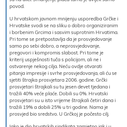
povod.
U hrvatskom javnom mnijenju usporedba Grčke i
Hrvatske svodi se na sliku o dobro organiziranim
i borbenim Grcima i sasvim suprotnim Hrvatima.
Pri tome se pretpostavlja da je prosvjedovanje
samo po sebi dobro, a neprosvjedovanje,
pregovori i kompromis slabost. Pri tome je
kriterij uspješnosti tuča s policijom, ali ne i
ostvarenje nekog cilja. Neću ovdje otvarati
pitanja impresije i svrhe prosvjedovanja, ali ću se
sjetiti štrajka prosvjetara 2006. godine. Grčki
prosvjetari štrajkali su tu jesen devet tjedana i
tražili 40% veće plaće. Dobili su 0%. Hrvatski
prosvjetari su u isto vrijeme štrajkali četiri dana i
tražili 19% a dobili 25% u tri godine. Nama je
prosvjed bio sredstvo. U Grčkoj je počesto cilj.
Iako je dio hrvatskih sindikata zamjetno jak i u