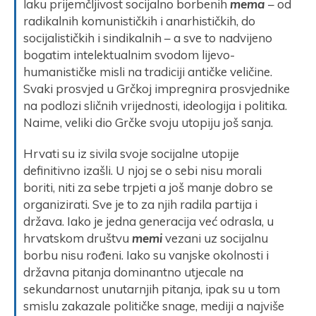
laku prijemčljivost socijalno borbenih
mema
– od
radikalnih komunističkih i anarhističkih, do
socijalističkih i sindikalnih – a sve to nadvijeno
bogatim intelektualnim svodom lijevo-
humanističke misli na tradiciji antičke veličine.
Svaki prosvjed u Grčkoj impregnira prosvjednike
na podlozi sličnih vrijednosti, ideologija i politika.
Naime, veliki dio Grčke svoju utopiju još sanja.
Hrvati su iz sivila svoje socijalne utopije
definitivno izašli. U njoj se o sebi nisu morali
boriti, niti za sebe trpjeti a još manje dobro se
organizirati. Sve je to za njih radila partija i
država. Iako je jedna generacija već odrasla, u
hrvatskom društvu
memi
vezani uz socijalnu
borbu nisu rođeni. Iako su vanjske okolnosti i
državna pitanja dominantno utjecale na
sekundarnost unutarnjih pitanja, ipak su u tom
smislu zakazale političke snage, mediji a najviše