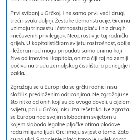
Prvi svibanj u Grčkoj. I ne samo prvi, već i drugi,
treći i svaki daljnji. Žestoke demonstracije. Grcima
uzimaju trinaestu i četrnaestu plaću i niz drugih
«nečuvenih privilegija«. Neoprostiv je taj radnički
grijeh. U kapitalističkom svijetu rastrošnost, obilje
i ležeran rad mogu pripadati samo onima koji
žive od imovine i kapitala, onima čiji raj na zemlji
počiva na trudu zemaljskog čistilišta, a ponegdje i
pakla.
Zgražaju se u Europi da se grčki radnici nisu
složili s predloženim odricanjima. Ne zgražaju se
što nitko od onih koji su do ovoga doveli, u cijelom
svijetu, pa i u Grčkoj, nisu iza rešetaka. Ne zgraža
se Europa nad svojim slobodnim svijetom u
kojem sloboda legalne pljačke otima plodove
rada milijuna ljudi. Grci imaju svijest o tome. Zato
su na ulici. Smanjenje plaća tamo je uvijek samo