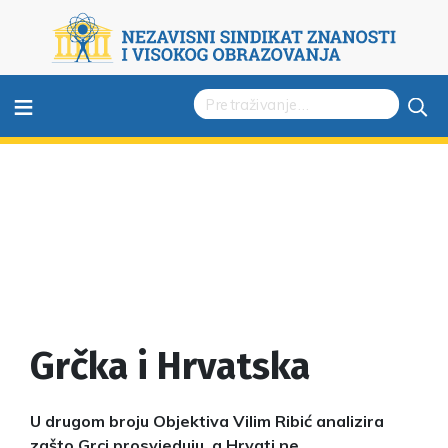
≡
Grčka i Hrvatska
U drugom broju Objektiva Vilim Ribić analizira
zašto Grci prosvjeduju, a Hrvati ne.