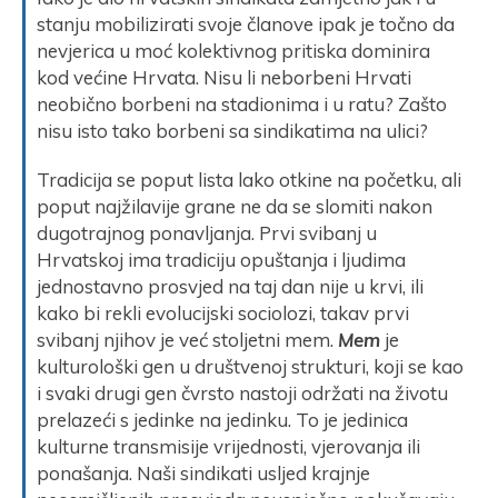
stanju mobilizirati svoje članove ipak je točno da
nevjerica u moć kolektivnog pritiska dominira
kod većine Hrvata. Nisu li neborbeni Hrvati
neobično borbeni na stadionima i u ratu? Zašto
nisu isto tako borbeni sa sindikatima na ulici?
Tradicija se poput lista lako otkine na početku, ali
poput najžilavije grane ne da se slomiti nakon
dugotrajnog ponavljanja. Prvi svibanj u
Hrvatskoj ima tradiciju opuštanja i ljudima
jednostavno prosvjed na taj dan nije u krvi, ili
kako bi rekli evolucijski sociolozi, takav prvi
svibanj njihov je već stoljetni mem.
Mem
je
kulturološki gen u društvenoj strukturi, koji se kao
i svaki drugi gen čvrsto nastoji održati na životu
prelazeći s jedinke na jedinku. To je jedinica
kulturne transmisije vrijednosti, vjerovanja ili
ponašanja. Naši sindikati usljed krajnje