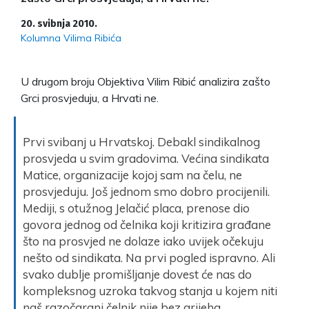
20. svibnja 2010.
Kolumna Vilima Ribića
U drugom broju Objektiva Vilim Ribić analizira zašto
Grci prosvjeduju, a Hrvati ne.
Prvi svibanj u Hrvatskoj. Debakl sindikalnog
prosvjeda u svim gradovima. Većina sindikata
Matice, organizacije kojoj sam na čelu, ne
prosvjeduju. Još jednom smo dobro procijenili.
Mediji, s otužnog Jelačić placa, prenose dio
govora jednog od čelnika koji kritizira građane
što na prosvjed ne dolaze iako uvijek očekuju
nešto od sindikata. Na prvi pogled ispravno. Ali
svako dublje promišljanje dovest će nas do
kompleksnog uzroka takvog stanja u kojem niti
naš razočarani čelnik nije bez grijeha.