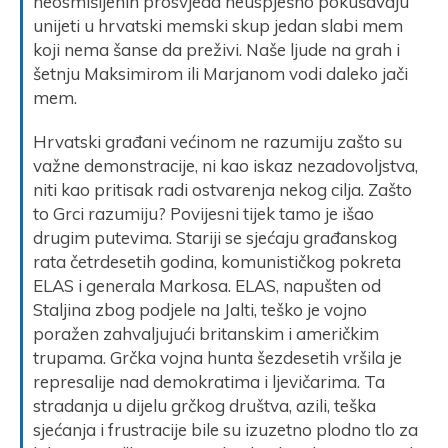
neosmišljenih prosvjeda neuspješno pokušavaju
unijeti u hrvatski memski skup jedan slabi mem
koji nema šanse da preživi. Naše ljude na grah i
šetnju Maksimirom ili Marjanom vodi daleko jači
mem.
Hrvatski građani većinom ne razumiju zašto su
važne demonstracije, ni kao iskaz nezadovoljstva,
niti kao pritisak radi ostvarenja nekog cilja. Zašto
to Grci razumiju? Povijesni tijek tamo je išao
drugim putevima. Stariji se sjećaju građanskog
rata četrdesetih godina, komunističkog pokreta
ELAS i generala Markosa. ELAS, napušten od
Staljina zbog podjele na Jalti, teško je vojno
poražen zahvaljujući britanskim i američkim
trupama. Grčka vojna hunta šezdesetih vršila je
represalije nad demokratima i ljevičarima. Ta
stradanja u dijelu grčkog društva, azili, teška
sjećanja i frustracije bile su izuzetno plodno tlo za